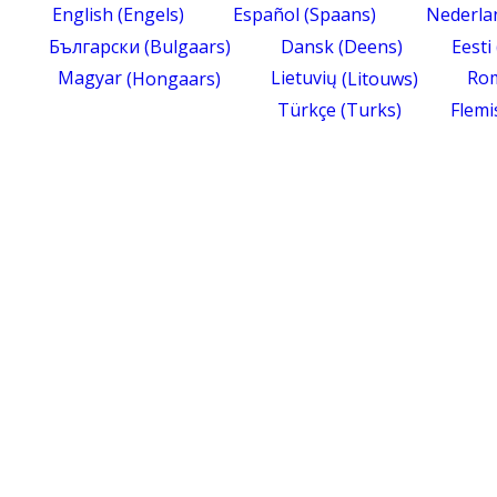
English
(
Engels
)
Español
(
Spaans
)
Nederla
Български
(
Bulgaars
)
Dansk
(
Deens
)
Eesti
Magyar
(
Hongaars
)
Lietuvių
(
Litouws
)
Ro
Türkçe
(
Turks
)
Flemi