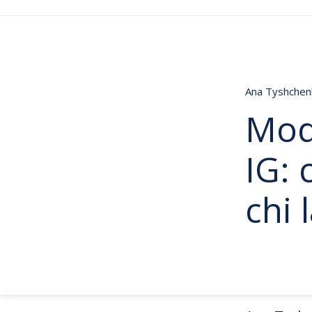
Ana Tyshche
Mod
IG: 
chi 