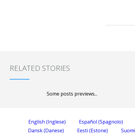
RELATED STORIES
Some posts previews...
English
(
Inglese
)
Español
(
Spagnolo
)
Dansk
(
Danese
)
Eesti
(
Estone
)
Suom