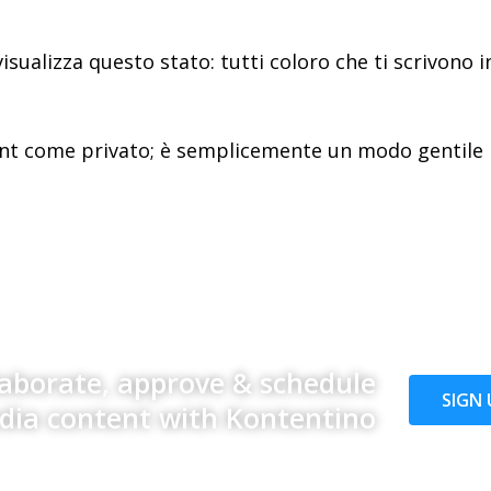
sualizza questo stato: tutti coloro che ti scrivono i
unt come privato; è semplicemente un modo gentile p
laborate, approve & schedule
SIGN 
edia content with Kontentino