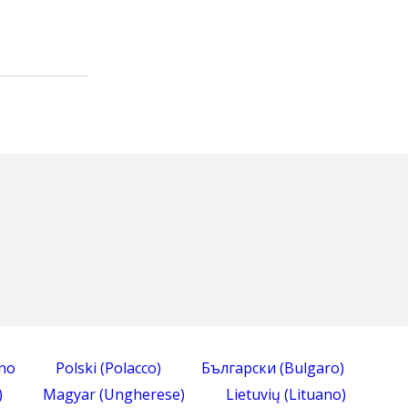
ano
Polski
(
Polacco
)
Български
(
Bulgaro
)
)
Magyar
(
Ungherese
)
Lietuvių
(
Lituano
)