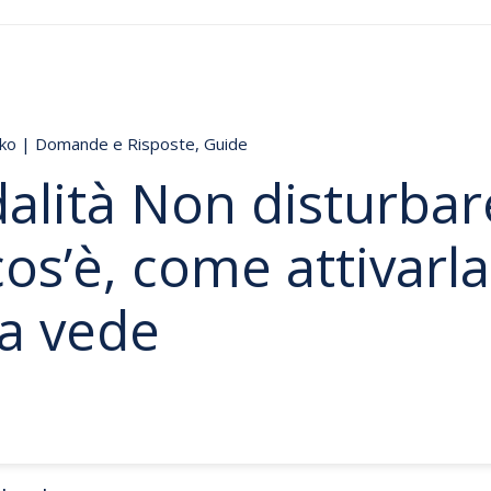
nko
|
Domande e Risposte
,
Guide
alità Non disturbar
cos’è, come attivarla
la vede