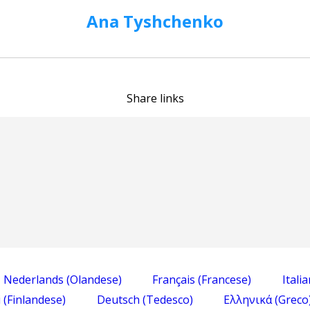
Ana Tyshchenko
Share links
Nederlands
(
Olandese
)
Français
(
Francese
)
Itali
i
(
Finlandese
)
Deutsch
(
Tedesco
)
Ελληνικά
(
Greco