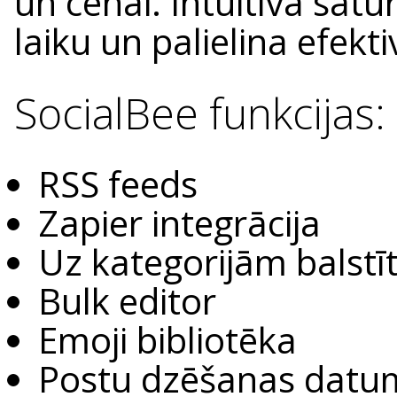
un cenai. Intuitīvā sat
laiku un palielina efekt
SocialBee funkcijas:
RSS feeds
Zapier integrācija
Uz kategorijām balst
Bulk editor
Emoji bibliotēka
Postu dzēšanas datum