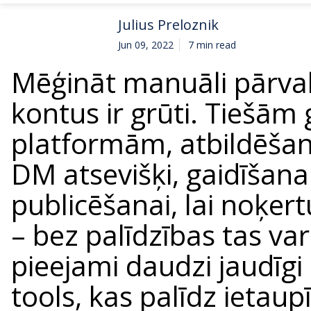
Julius Preloznik
Jun 09, 2022
7 min read
Mēģināt manuāli pārval
kontus ir grūti. Tiešām 
platformām, atbildēša
DM atsevišķi, gaidīšana 
publicēšanai, lai noķertu
– bez palīdzības tas var 
pieejami daudzi jaudīgi
tools, kas palīdz ietaup