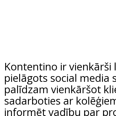
Kontentino ir vienkārš
pielāgots social media 
palīdzam vienkāršot kli
sadarboties ar kolēģie
informēt vadību par pro