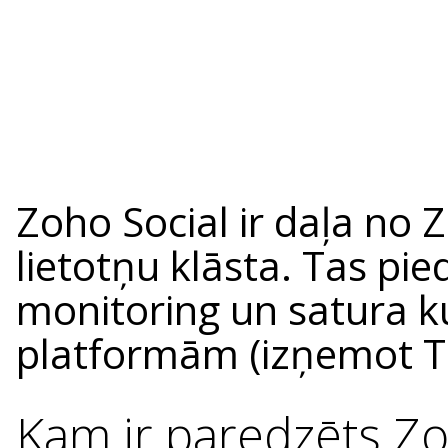
Zoho Social ir daļa no 
lietotņu klāsta. Tas pi
monitoring un satura k
platformām (izņemot T
Kam ir paredzēts Zo