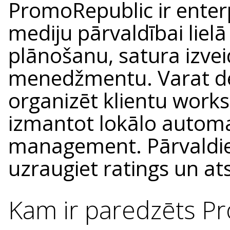
PromoRepublic ir enterp
mediju pārvaldībai liel
plānošanu, satura izveid
menedžmentu. Varat d
organizēt klientu works
izmantot lokālo automa
management. Pārvaldiet
uzraugiet ratings un a
Kam ir paredzēts P