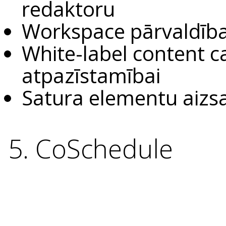
redaktoru
Workspace pārvaldīb
White-label content c
atpazīstamībai
Satura elementu aizs
5. CoSchedule