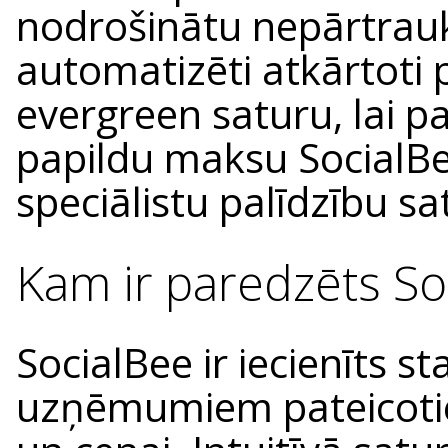
nodrošinātu nepārtrau
automatizēti atkārtoti 
evergreen saturu, lai p
papildu maksu SocialBe
speciālistu palīdzību sa
Kam ir paredzēts S
SocialBee ir iecienīts s
uzņēmumiem pateicotie