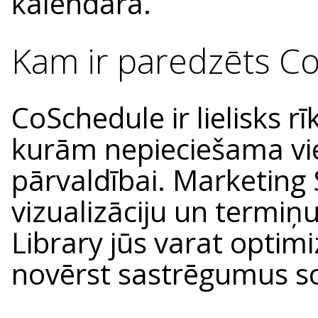
kalendārā.
Kam ir paredzēts C
CoSchedule ir lielisks 
kurām nepieciešama vie
pārvaldībai. Marketing 
vizualizāciju un termiņ
Library jūs varat opti
novērst sastrēgumus so