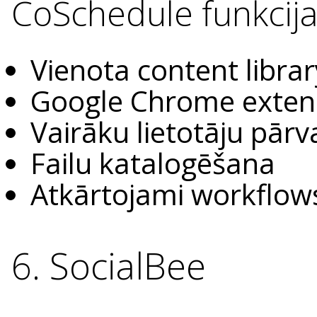
CoSchedule funkcija
Vienota content libra
Google Chrome exten
Vairāku lietotāju pār
Failu katalogēšana
Atkārtojami workflo
6. SocialBee