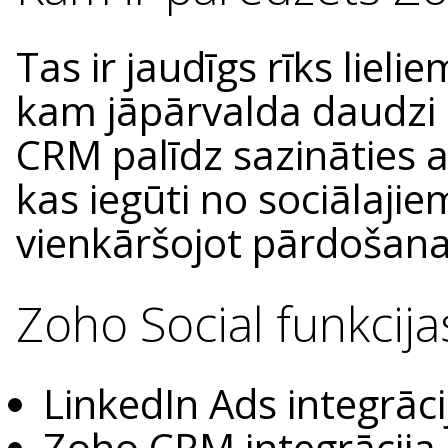
Tas ir jaudīgs rīks lie
kam jāpārvalda daudzi k
CRM palīdz sazināties a
kas iegūti no sociālajie
vienkāršojot pārdošana
Zoho Social funkcij
LinkedIn Ads integrāc
Zoho CRM integrācija