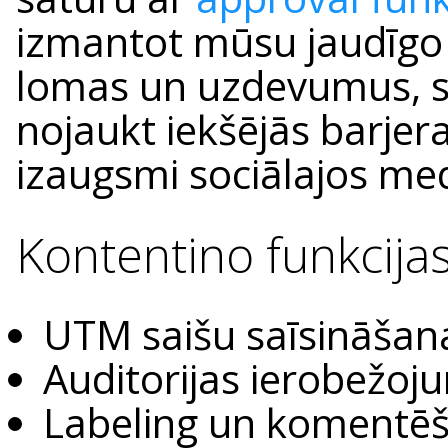
izmantot mūsu jaudīgo 
lomas un uzdevumus, s
nojaukt iekšējās barjera
izaugsmi sociālajos med
Kontentino funkcija
UTM saišu saīsināša
Auditorijas ierobežoj
Labeling un koment