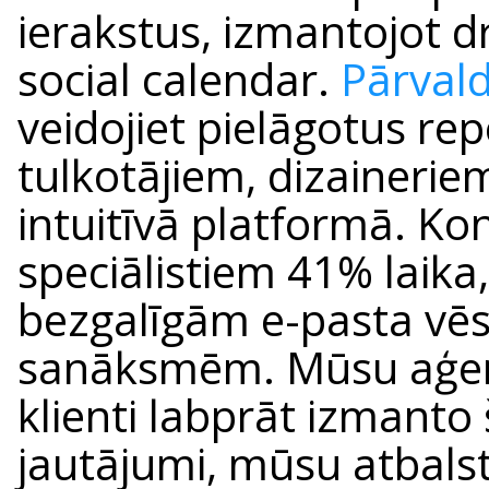
ierakstus, izmantojot 
social calendar.
Pārvald
veidojiet pielāgotus re
tulkotājiem, dizainerie
intuitīvā platformā. K
speciālistiem 41% laika,
bezgalīgām e-pasta vē
sanāksmēm. Mūsu aģentū
klienti labprāt izmanto
jautājumi, mūsu atbal