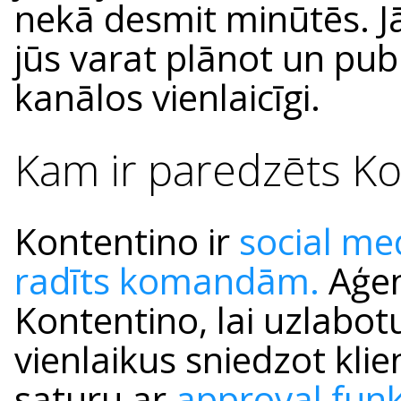
nekā desmit minūtēs. Jā,
jūs varat plānot un pub
kanālos vienlaicīgi.
Kam ir paredzēts K
Kontentino ir
social me
radīts komandām.
Aģen
Kontentino, lai uzlabot
vienlaikus sniedzot klie
saturu ar
approval funk