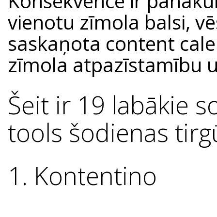
Konsekvence ir panāku
vienotu zīmola balsi, vē
saskaņota content calend
zīmola atpazīstamību 
Šeit ir 19 labākie 
tools šodienas tirg
1. Kontentino