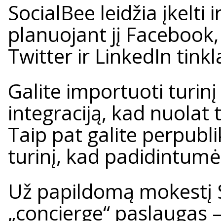
SocialBee leidžia įkelti i
planuojant jį Facebook,
Twitter ir LinkedIn tink
Galite importuoti turin
integraciją, kad nuolat
Taip pat galite perpubl
turinį, kad padidintu
Už papildomą mokestį So
„concierge“ paslaugas –