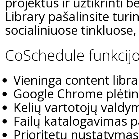
projektus ir užtikrinti
Library pašalinsite turi
socialiniuose tinkluose, 
CoSchedule funkcijo
Vieninga content libr
Google Chrome plėti
Kelių vartotojų vald
Failų katalogavimas 
Prioritetų nustatyma