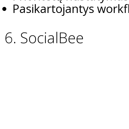
Pasikartojantys work
6. SocialBee