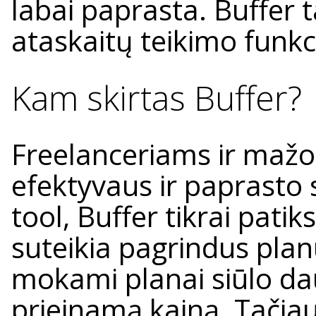
labai paprasta. Buffer ta
ataskaitų teikimo funkc
Kam skirtas Buffer?
Freelanceriams ir maž
efektyvaus ir paprasto 
tool, Buffer tikrai pat
suteikia pagrindus plan
mokami planai siūlo d
prieinamą kainą. Tačiau,