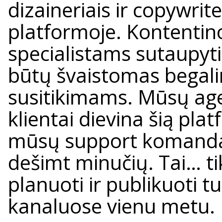
dizaineriais ir copywrite
platformoje. Kontentin
specialistams sutaupyti
būtų švaistomas begali
susitikimams. Mūsų ag
klientai dievina šią plat
mūsų support komanda 
dešimt minučių. Tai… tikr
planuoti ir publikuoti tu
kanaluose vienu metu.