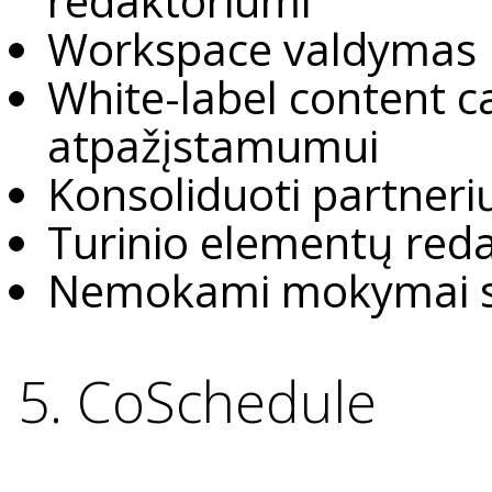
redaktoriumi
Workspace valdymas
White-label content c
atpažįstamumui
Konsoliduoti partner
Turinio elementų re
Nemokami mokymai s
5. CoSchedule