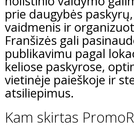
holistinio valdymo galim
prie daugybės paskyrų
vaidmenis ir organizuot
Franšizės gali pasinau
publikavimu pagal lokac
keliose paskyrose, op
vietinėje paieškoje ir st
atsiliepimus.
Kam skirtas PromoR