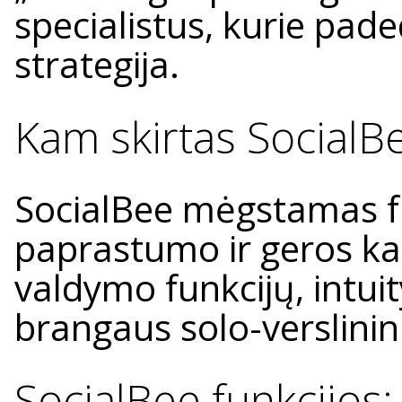
specialistus, kurie pade
strategija.
Kam skirtas SocialB
SocialBee mėgstamas fr
paprastumo ir geros ka
valdymo funkcijų, intui
brangaus solo-verslini
SocialBee funkcijos