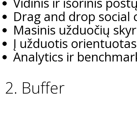
Vidinis ir išorinis pos
Drag and drop social
Masinis užduočių sky
Į užduotis orientuota
Analytics ir benchma
2. Buffer