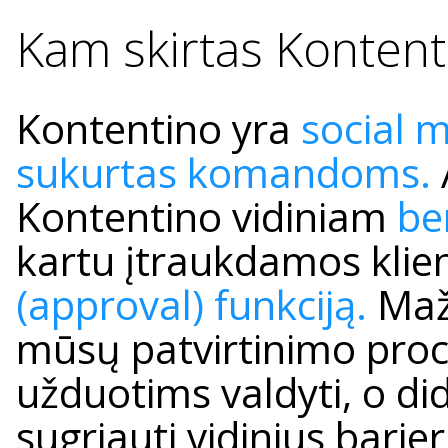
Kam skirtas Konten
Kontentino yra
social m
sukurtas komandoms.
Kontentino vidiniam
be
kartu įtraukdamos klie
(approval) funkciją.
Mažo
mūsų patvirtinimo pro
užduotims valdyti, o di
sugriauti vidinius barjeru