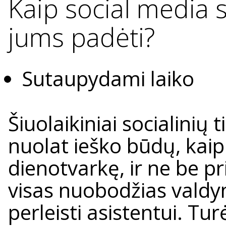
Kaip social media s
jums padėti?
Sutaupydami laiko
Šiuolaikiniai socialinių 
nuolat ieško būdų, kaip
dienotvarkę, ir ne be pri
visas nuobodžias vald
perleisti asistentui. Tu