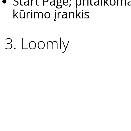
Start Page; pritaikoma
kūrimo įrankis
3. Loomly