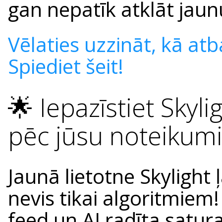
gan nepatīk atklāt jaun
Vēlaties uzzināt, kā atb
Spiediet šeit!
🌟 Iepazīstiet Skyl
pēc jūsu noteikum
Jaunā lietotne Skylight 
nevis tikai algoritmiem!
feed un AI radīta satur