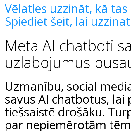
Vēlaties uzzināt, kā t
Spiediet šeit, lai uzzinā
Meta AI chatboti 
uzlabojumus pusau
Uzmanību, social medi
savus AI chatbotus, lai
tiešsaistē drošāku. Tu
par nepiemērotām tēm