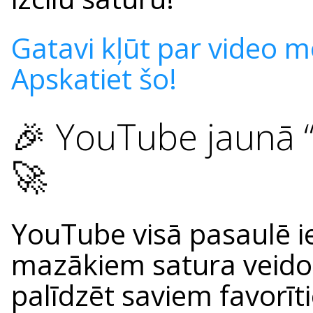
Gatavi kļūt par video m
Apskatiet šo!
🎉 YouTube jaunā “H
🚀
YouTube visā pasaulē i
mazākiem satura veidot
palīdzēt saviem favorī