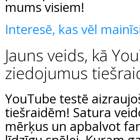
mums visiem!
Interesē, kas vēl mainīsi
Jauns veids, kā Yo
ziedojumus tiešrai
YouTube testē aizrauj
tiešraidēm! Satura veido
mērķus un apbalvot fan
līdzīgu spēlei. Kuram g