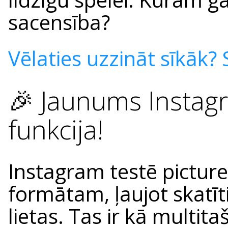
sacensība?
Vēlaties uzzināt sīkāk? S
🎉 Jaunums Instagr
funkcija!
Instagram testē picture
formātam, ļaujot skatīt
lietas. Tas ir kā multit