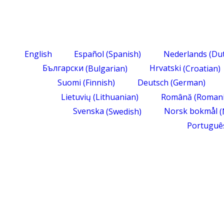
English
Español
(
Spanish
)
Nederlands
(
Du
Български
(
Bulgarian
)
Hrvatski
(
Croatian
)
Suomi
(
Finnish
)
Deutsch
(
German
)
Lietuvių
(
Lithuanian
)
Română
(
Roman
Svenska
(
Swedish
)
Norsk bokmål
(
Portuguê