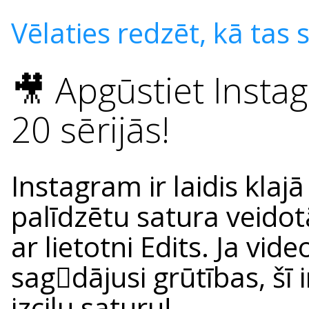
Vēlaties redzēt, kā tas s
🎥 Apgūstiet Insta
20 sērijās!
Instagram ir laidis klajā
palīdzētu satura veidot
ar lietotni Edits. Ja vi
sag𔀶dājusi grūtības, šī 
izcilu saturu!