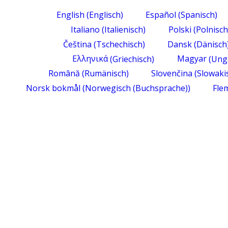
English
(
Englisch
)
Español
(
Spanisch
)
Italiano
(
Italienisch
)
Polski
(
Polnisch
Čeština
(
Tschechisch
)
Dansk
(
Dänisch
Ελληνικά
(
Griechisch
)
Magyar
(
Ung
Română
(
Rumänisch
)
Slovenčina
(
Slowaki
Norsk bokmål
(
Norwegisch (Buchsprache)
)
Fle