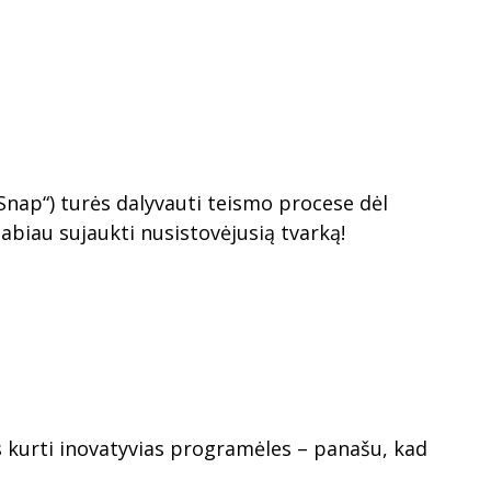
Snap“) turės dalyvauti teismo procese dėl
labiau sujaukti nusistovėjusią tvarką!
ės kurti inovatyvias programėles – panašu, kad