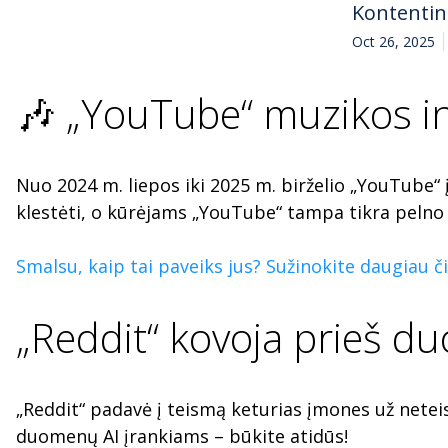
Kontenti
Oct 26, 2025
🎶 „YouTube“ muzikos ind
Nuo 2024 m. liepos iki 2025 m. birželio „YouTube“ 
klestėti, o kūrėjams „YouTube“ tampa tikra pelno m
Smalsu, kaip tai paveiks jus? Sužinokite daugiau či
„Reddit“ kovoja prieš d
„Reddit“ padavė į teismą keturias įmones už neteis
duomenų AI įrankiams – būkite atidūs!