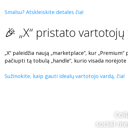
Smalsu? Atskleiskite detales čia!
🎉 „X“ pristato vartotojų
„X“ paleidžia naują „marketplace“, kur „Premium“ 
pačiupti tą tobulą „handle“, kurio visada norėjote
Sužinokite, kaip gauti idealų vartotojo vardą, čia!
Col
social m