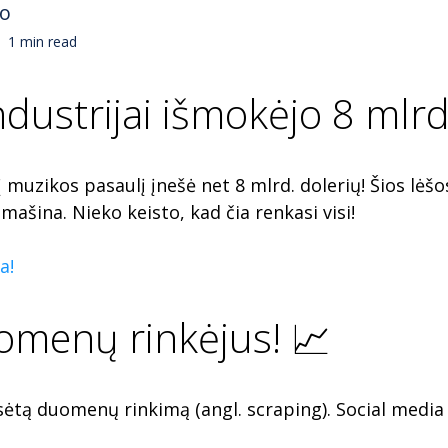
no
1 min read
ustrijai išmokėjo 8 mlrd.
į muzikos pasaulį įnešė net 8 mlrd. dolerių! Šios l
ašina. Nieko keisto, kad čia renkasi visi!
a!
uomenų rinkėjus! 📈
ėtą duomenų rinkimą (angl. scraping). Social media m