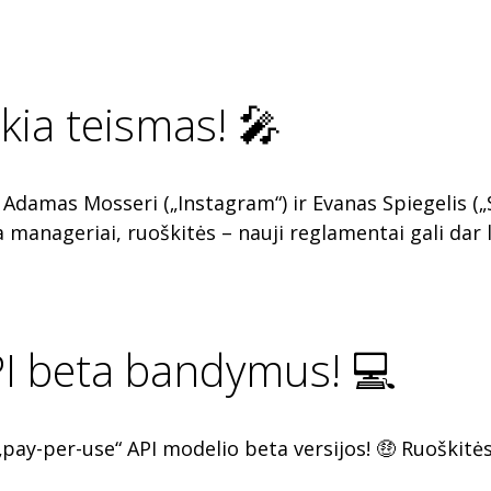
kia teismas! 🎤
Adamas Mosseri („Instagram“) ir Evanas Spiegelis („
a manageriai, ruoškitės – nauji reglamentai gali dar 
PI beta bandymus! 💻
„pay-per-use“ API modelio beta versijos! 🤑 Ruoškit