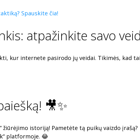
aktiką? Spauskite čia!
kis: atpažinkite savo veid
ti, kur internete pasirodo jų veidai. Tikimės, kad t
paiešką! 🎥✨
s“ žiūrėjimo istoriją! Pametėte tą puikų vaizdo įraš
k“ platformoje. 😂