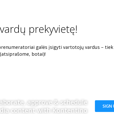
 vardų prekyvietę!
prenumeratoriai galės įsigyti vartotojų vardus – tie
 (atsiprašome, botai)!
laborate, approve & schedule
SIGN 
edia content with Kontentino