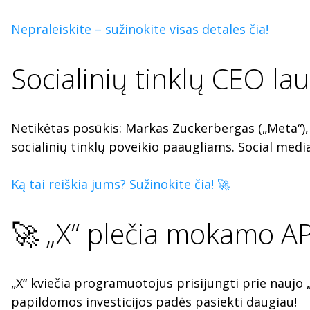
Nepraleiskite – sužinokite visas detales čia!
Socialinių tinklų CEO lau
Netikėtas posūkis: Markas Zuckerbergas („Meta“), 
socialinių tinklų poveikio paaugliams. Social medi
Ką tai reiškia jums? Sužinokite čia! 🚀
🚀 „X“ plečia mokamo A
„X“ kviečia programuotojus prisijungti prie naujo 
papildomos investicijos padės pasiekti daugiau!