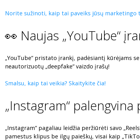
Norite sužinoti, kaip tai paveiks jūsų marketingo t
👀 Naujas „YouTube“ įran
„YouTube“ pristato įrankį, padėsiantį kūrėjams sek
neautorizuotų „deepfake“ vaizdo įrašų!
Smalsu, kaip tai veikia? Skaitykite čia!
„Instagram“ palengvina 
„Instagram“ pagaliau leidžia peržiūrėti savo „Reel
pamestus klipus be ilgų paieškų, visai kaip „TikTo