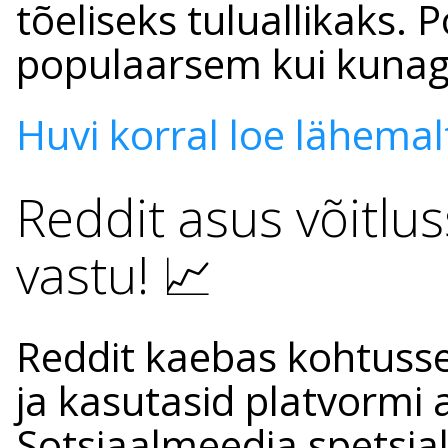
tõeliseks tuluallikaks. 
populaarsem kui kunag
Huvi korral loe lähemalt 
Reddit asus võitlu
vastu! 📈
Reddit kaebas kohtusse 
ja kasutasid platvormi 
Sotsiaalmeedia spetsial