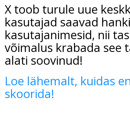
X toob turule uue kes
kasutajad saavad hank
kasutajanimesid, nii ta
võimalus krabada see t
alati soovinud!
Loe lähemalt, kuidas e
skoorida!