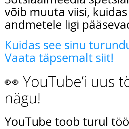
võib muuta viisi, kuidas 
andmetele ligi pääseva
Kuidas see sinu turund
Vaata täpsemalt siit!
👀 YouTube’i uus tö
nägu!
YouTube toob turul tööri