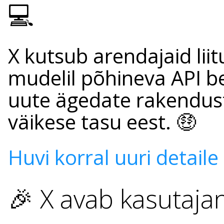
💻
X kutsub arendajaid li
mudelil põhineva API b
uute ägedate rakendust
väikese tasu eest. 🤑
Huvi korral uuri detaile s
🎉 X avab kasutaja