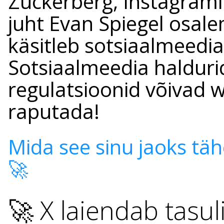
Zuckerberg, Instagrami
juht Evan Spiegel osale
käsitleb sotsiaalmeedia
Sotsiaalmeedia haldurid
regulatsioonid võivad w
raputada!
Mida see sinu jaoks täh
🚀
🚀 X laiendab tasul