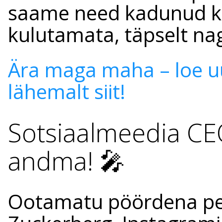
saame need kadunud kli
kulutamata, täpselt nag
Ära maga maha – loe u
lähemalt siit!
Sotsiaalmeedia CE
andma! 🎤
Ootamatu pöördena pe