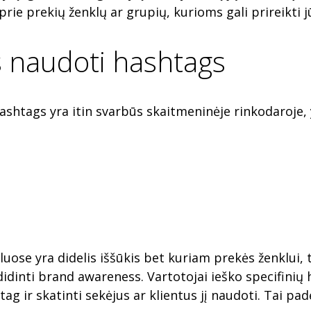
 prie prekių ženklų ar grupių, kurioms gali prireikti 
s naudoti hashtags
ashtags yra itin svarbūs skaitmeninėje rinkodaroje, y
uose yra didelis iššūkis bet kuriam prekės ženklui, t
padidinti brand awareness. Vartotojai ieško specifinių
shtag ir skatinti sekėjus ar klientus jį naudoti. Tai