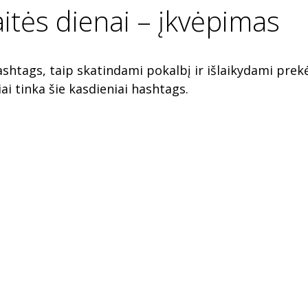
itės dienai – įkvėpimas
ashtags, taip skatindami pokalbį ir išlaikydami prek
ai tinka šie kasdieniai hashtags.