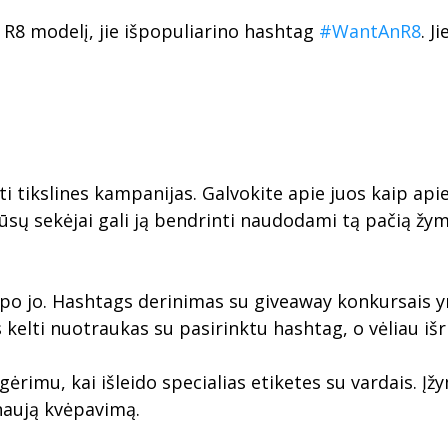
ę R8 modelį, jie išpopuliarino hashtag
#WantAnR8
. J
i tikslines kampanijas. Galvokite apie juos kaip api
sų sekėjai gali ją bendrinti naudodami tą pačią žymą.
 po jo. Hashtags derinimas su giveaway konkursais yr
elti nuotraukas su pasirinktu hashtag, o vėliau išrin
gėrimu, kai išleido specialias etiketes su vardais. 
naują kvėpavimą.