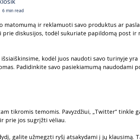
klosik
6 min read
o matomumą ir reklamuoti savo produktus ar paslaug
 prie diskusijos, todėl sukuriate papildomą post ir
šsiaiškinsime, kodėl juos naudoti savo turinyje yra p
tomas. Padidinkite savo pasiekiamumą naudodami pop
am tikromis temomis. Pavyzdžiui, „Twitter“ tinkle g
 prie jos sugrįžti vėliau.
dydį, galite užmegzti ryšį atsakydami į jų klausimą. 