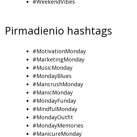
#WeekendVibes
Pirmadienio hashtags
#MotivationMonday
#MarketingMonday
#MusicMonday
#MondayBlues
#MancrushMonday
#ManicMonday
#MondayFunday
#MindfulMonday
#MondayOutfit
#MondayMemories
#ManicureMonday