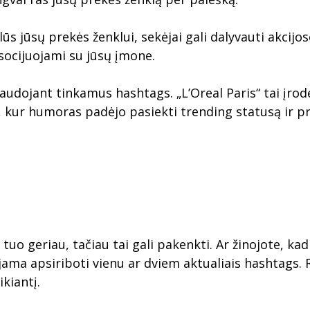
lūs jūsų prekės ženklui, sekėjai gali dalyvauti akci
asocijuojami su jūsų įmone.
naudojant tinkamus hashtags. „L’Oreal Paris“ tai įro
, kur humoras padėjo pasiekti trending statusą ir pr
 tuo geriau, tačiau tai gali pakenkti. Ar žinojote, k
a apsiriboti vienu ar dviem aktualiais hashtags. R
ikiantį.