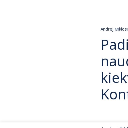
Andrej Miklos
Pad
nau
kiek
Kon