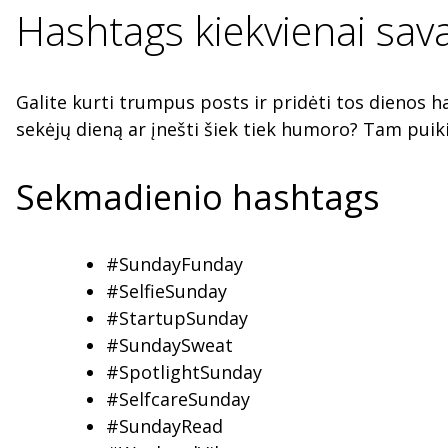
Hashtags kiekvienai sava
Galite kurti trumpus posts ir pridėti tos dienos h
sekėjų dieną ar įnešti šiek tiek humoro? Tam puiki
Sekmadienio hashtags
#SundayFunday
#SelfieSunday
#StartupSunday
#SundaySweat
#SpotlightSunday
#SelfcareSunday
#SundayRead