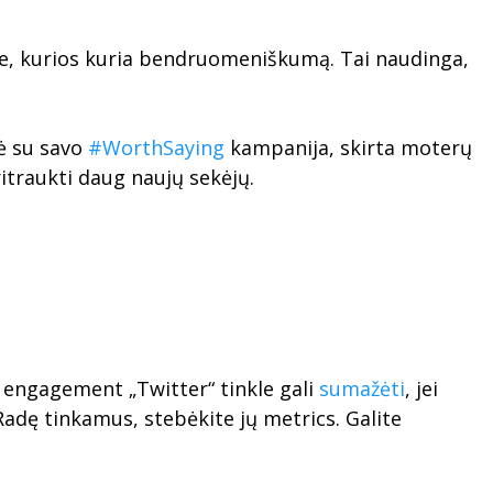
jose, kurios kuria bendruomeniškumą. Tai naudinga,
dė su savo
#WorthSaying
kampanija, skirta moterų
itraukti daug naujų sekėjų.
ad engagement „Twitter“ tinkle gali
sumažėti
, jei
adę tinkamus, stebėkite jų metrics. Galite