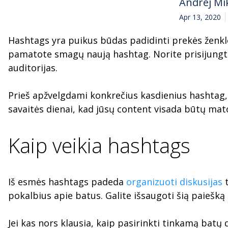
Andrej Mi
Apr 13, 2020
Hashtags yra puikus būdas padidinti prekės ženkl
pamatote smagų naują hashtag. Norite prisijungti
auditorijas.
Prieš apžvelgdami konkrečius kasdienius hashtag, i
savaitės dienai, kad jūsų content visada būtų ma
Kaip veikia hashtags
Iš esmės hashtags padeda
organizuoti diskusijas
t
pokalbius apie batus. Galite išsaugoti šią paiešką ir
Jei kas nors klausia, kaip pasirinkti tinkamą batų 