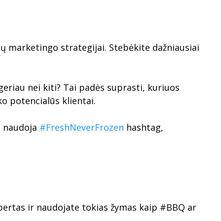
ūsų marketingo strategijai. Stebėkite dažniausiai
geriau nei kiti? Tai padės suprasti, kuriuos
o potencialūs klientai.
i naudoja
#FreshNeverFrozen
hashtag,
spertas ir naudojate tokias žymas kaip #BBQ ar