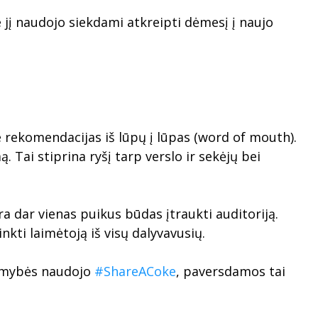
ie jį naudojo siekdami atkreipti dėmesį į naujo
e rekomendacijas iš lūpų į lūpas (word of mouth).
 Tai stiprina ryšį tarp verslo ir sekėjų bei
a dar vienas puikus būdas įtraukti auditoriją.
kti laimėtoją iš visų dalyvavusių.
Įžymybės naudojo
#ShareACoke
, paversdamos tai