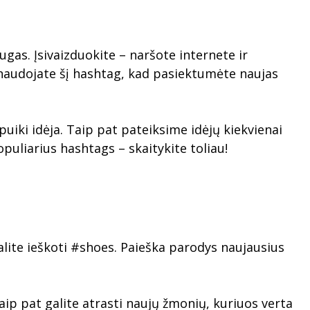
as. Įsivaizduokite – naršote internete ir
 naudojate šį hashtag, kad pasiektumėte naujas
uiki idėja. Taip pat pateiksime idėjų kiekvienai
uliarius hashtags – skaitykite toliau!
alite ieškoti #shoes. Paieška parodys naujausius
Taip pat galite atrasti naujų žmonių, kuriuos verta