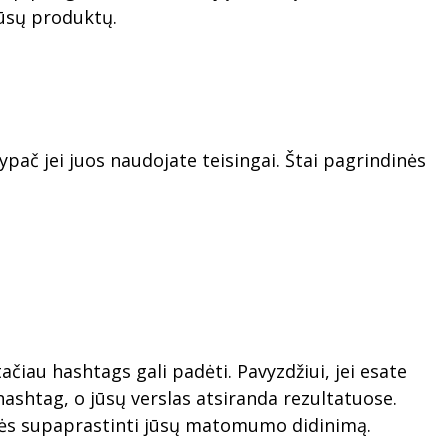
jūsų produktų.
pač jei juos naudojate teisingai. Štai pagrindinės
ačiau hashtags gali padėti. Pavyzdžiui, jei esate
 hashtag, o jūsų verslas atsiranda rezultatuose.
 padės supaprastinti jūsų matomumo didinimą.