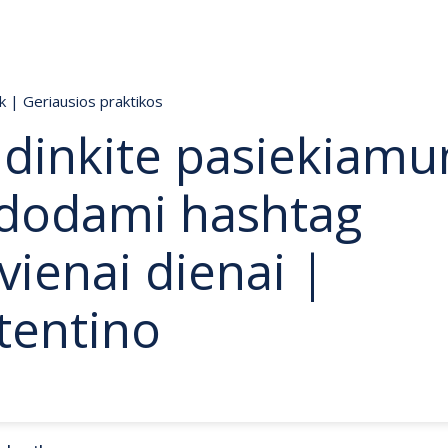
ik
|
Geriausios praktikos
idinkite pasiekiam
dodami hashtag
vienai dienai |
tentino