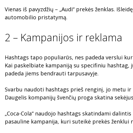
Vienas iš pavyzdžių – „Audi“ prekės ženklas. Išleid
automobilio pristatymą.
2 – Kampanijos ir reklama
Hashtags tapo populiarūs, nes padeda verslui kurt
Kai paskelbiate kampaniją su specifiniu hashtag, jū
padeda jiems bendrauti tarpusavyje.
Svarbu naudoti hashtags prieš renginį, jo metu ir
Daugelis kompanijų švenčių proga skatina sekėjus k
„Coca-Cola“ naudojo hashtags skatindami dalintis 
pasauline kampanija, kuri suteikė prekės ženklui 