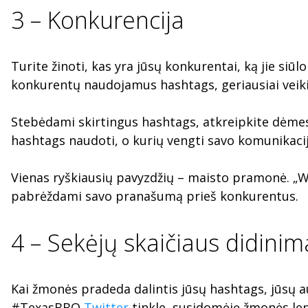
3 – Konkurencija
Turite žinoti, kas yra jūsų konkurentai, ką jie siūl
konkurentų naudojamus hashtags, geriausiai veiki
Stebėdami skirtingus hashtags, atkreipkite dėmesį, 
hashtags naudoti, o kurių vengti savo komunikacijo
Vienas ryškiausių pavyzdžių – maisto pramonė. „W
pabrėždami savo pranašumą prieš konkurentus.
4 – Sekėjų skaičiaus didinim
Kai žmonės pradeda dalintis jūsų hashtags, jūsų a
#TexasBBQ
Twitter
tinkle, susidomėję žmonės len