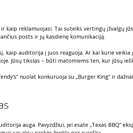
o ir kaip reklamuojasi. Tai suteiks vertingų įžvalgų j
ančius posts ir jų kasdienę komunikaciją.
kaip auditorija į juos reaguoja. Ar kai kurie veikia 
je. Jūsų tikslas – būti matomiems ten, kur jūsų iešk
endy’s“ nuolat konkuruoja su „Burger King“ ir dažna
as
uditorija auga. Pavyzdžiui, jei esate „Texas BBQ“ ek
gvai ras jūsų prekės ženklą per paiešką.