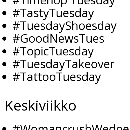
#TastyTuesday
#TuesdayShoesday
#GoodNewsTues
#TopicTuesday
#TuesdayTakeover
#TattooTuesday
Keskiviikko
#WomancrushWedne