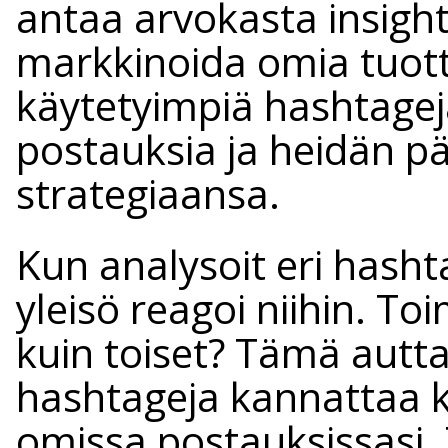
antaa arvokasta insighti
markkinoida omia tuottei
käytetyimpiä hashtagej
postauksia ja heidän pä
strategiaansa.
Kun analysoit eri hasht
yleisö reagoi niihin. T
kuin toiset? Tämä autt
hashtageja kannattaa k
omissa postauksissasi.