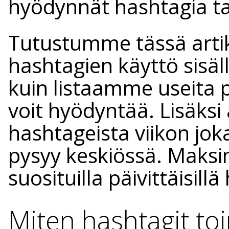
hyödynnät hashtagia tav
Tutustumme tässä artikk
hashtagien käyttö sisäl
kuin listaamme useita pä
voit hyödyntää. Lisäks
hashtageista viikon jokai
pysyy keskiössä. Maksi
suosituilla päivittäisillä
Miten hashtagit to