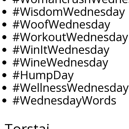
#WisdomWednesday
#WoofWednesday
#WorkoutWednesday
#WinItWednesday
#WineWednesday
#HumpDay
#WellnessWednesday
#WednesdayWords
Torstai