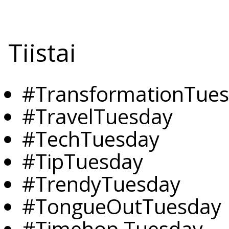
Tiistai
#TransformationTue
#TravelTuesday
#TechTuesday
#TipTuesday
#TrendyTuesday
#TongueOutTuesday
#Timehop Tuesday