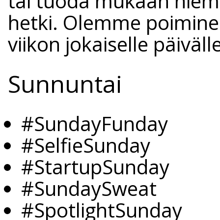
tai tuoda mukaan hiem
hetki. Olemme poiminee
viikon jokaiselle päivälle
Sunnuntai
#SundayFunday
#SelfieSunday
#StartupSunday
#SundaySweat
#SpotlightSunday