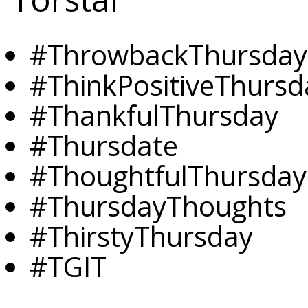
#ThrowbackThursday
#ThinkPositiveThursd
#ThankfulThursday
#Thursdate
#ThoughtfulThursday
#ThursdayThoughts
#ThirstyThursday
#TGIT