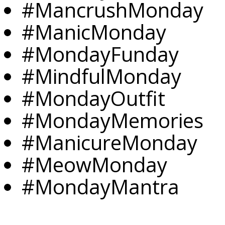
#MancrushMonday
#ManicMonday
#MondayFunday
#MindfulMonday
#MondayOutfit
#MondayMemories
#ManicureMonday
#MeowMonday
#MondayMantra