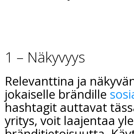
1 – Näkyvyys
Relevanttina ja näkyv
jokaiselle brändille
sosi
hashtagit auttavat tässä
yritys, voit laajentaa yl
bränditietoisuutta. Käyt