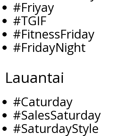
#Friyay
#TGIF
#FitnessFriday
#FridayNight
Lauantai
#Caturday
#SalesSaturday
#SaturdayStyle