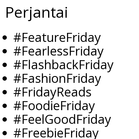
Perjantai
#FeatureFriday
#FearlessFriday
#FlashbackFriday
#FashionFriday
#FridayReads
#FoodieFriday
#FeelGoodFriday
#FreebieFriday