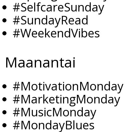
#SelfcareSunday
#SundayRead
#WeekendVibes
Maanantai
#MotivationMonday
#MarketingMonday
#MusicMonday
#MondayBlues