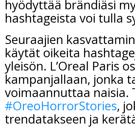
hyödyttää brändiäsi myös
hashtageista voi tulla s
Seuraajien kasvattamine
käytät oikeita hashtage
yleisön. L’Oreal Paris o
kampanjallaan, jonka ta
voimaannuttaa naisia. 
#OreoHorrorStories
, j
trendatakseen ja kerät