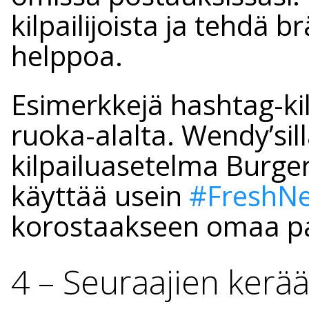
kilpailijoista ja tehdä 
helppoa.
Esimerkkejä hashtag-kilp
ruoka-alalta. Wendy’sil
kilpailuasetelma Burger
käyttää usein
#FreshNe
korostaakseen omaa 
4 – Seuraajien ker