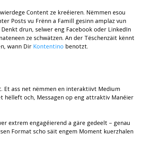
lafwierdege Content ze kreéieren. Nëmmen esou
hter Posts vu Frënn a Famill gesinn amplaz vun
 Denkt drun, selwer eng Facebook oder LinkedIn
, mateneen ze schwätzen. An der Tëschenzäit kënnt
en, wann Dir
Kontentino
benotzt.
t. Et ass net nëmmen en interaktiivt Medium
t hëlleft och, Messagen op eng attraktiv Manéier
awer extrem engagéierend a gäre gedeelt – genau
dësen Format scho säit engem Moment kuerzhalen