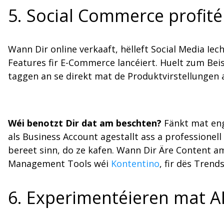
5. Social Commerce profité
Wann Dir online verkaaft, hëlleft Social Media I
Features fir E-Commerce lancéiert. Huelt zum Beisp
taggen an se direkt mat de Produktvirstellungen
Wéi benotzt Dir dat am beschten?
Fänkt mat eng
als Business Account agestallt ass a professionel
bereet sinn, do ze kafen. Wann Dir Äre Content am 
Management Tools wéi
Kontentino
, fir dës Trend
6. Experimentéieren mat A