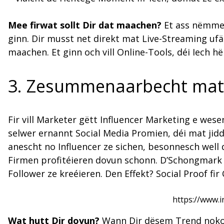
Mee firwat sollt Dir dat maachen?
Et ass nëmmen
ginn. Dir musst net direkt mat Live-Streaming uf
maachen. Et ginn och vill Online-Tools, déi Iech h
3. Zesummenaarbecht mat 
Fir vill Marketer gëtt Influencer Marketing e wese
selwer ernannt Social Media Promien, déi mat ji
anescht no Influencer ze sichen, besonnesch well
Firmen profitéieren dovun schonn. D’Schongmark Spe
Follower ze kreéieren. Den Effekt? Social Proof fi
https://www.
Wat hutt Dir dovun?
Wann Dir dësem Trend nokom