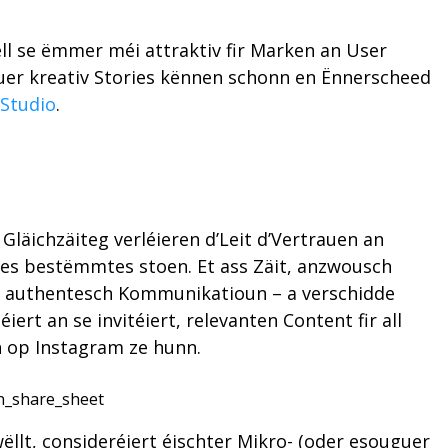
ll se ëmmer méi attraktiv fir Marken an User
uer kreativ Stories kënnen schonn en Ënnerscheed
.Studio
.
 Gläichzäiteg verléieren d’Leit d’Vertrauen an
pes bestëmmtes stoen. Et ass Zäit, anzwousch
lt authentesch Kommunikatioun – a verschidde
rt an se invitéiert, relevanten Content fir all
en op Instagram ze hunn.
n_share_sheet
t, consideréiert éischter Mikro- (oder esouguer