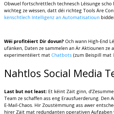
Obwuel fortschrëttlech technesch Léisunge scho lé
wichteg ze wëssen, datt déi richteg Tools Äre Con
kënschtlech Intelligenz an Automatisatioun
bidde
Wéi profitéiert Dir dovun?
Och wann High-End Lé
ufänken, Daten ze sammelen an Är Aktiounen ze a
experimentéiert mat
Chatbots
(zum Beispill mat
Nahtlos Social Media 
Last but not least:
Et kéint Zäit ginn, d’Zesum
Team ze schaffen ass eng Erausfuerderung. Den Au
E-Mail-Chaos. Hir Zoustëmmung ass awer entschee
hirer Zäit mat redundanten operativen Aufgaben verl