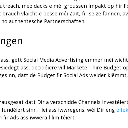
n Outreach, mee dacks e méi groussen Impakt op hir 
brauch vläicht e bësse méi Zäit, fir se ze fannen, a
hen no authentesche Partnerschaften.
angen
ass, gëtt Social Media Advertising ëmmer méi wichte
edegt ass, decidéiere vill Marketer, hire Budget op
gesinn, datt de Budget fir Social Ads weider klëmmt
 virausgesat datt Dir a verschidde Channels investéi
fundéiert sinn. Hei ass iwwregens, wéi Dir eng
effe
ir Ads ass iwwerall limitéiert.