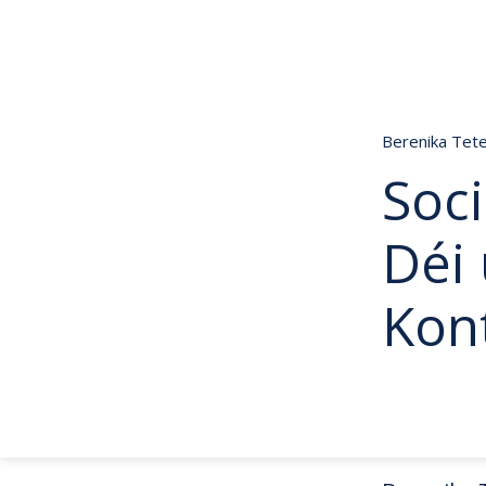
Berenika Tet
Soci
Déi 
Kon