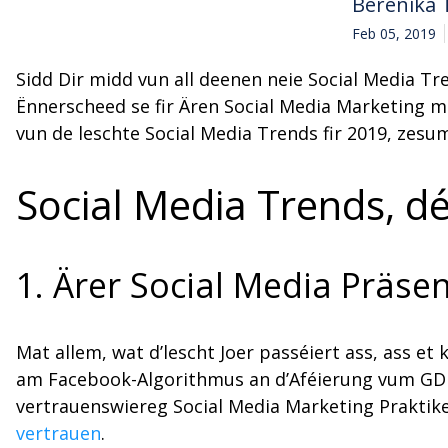
Berenika 
Feb 05, 2019
Sidd Dir midd vun all deenen neie Social Media Tre
Ënnerscheed se fir Ären Social Media Marketing m
vun de leschte Social Media Trends fir 2019, zesu
Social Media Trends, dé
1. Ärer Social Media Präse
Mat allem, wat d’lescht Joer passéiert ass, ass 
am Facebook-Algorithmus an d’Aféierung vum GDP
vertrauenswiereg Social Media Marketing Praktike
vertrauen
.