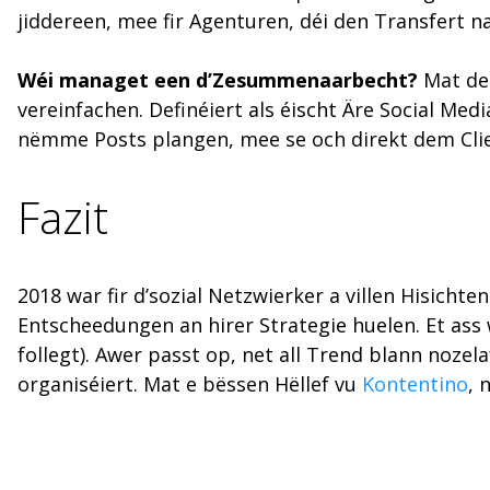
jiddereen, mee fir Agenturen, déi den Transfert 
Wéi managet een d’Zesummenaarbecht?
Mat de
vereinfachen. Definéiert als éischt Äre Social Me
nëmme Posts plangen, mee se och direkt dem Cl
Fazit
2018 war fir d’sozial Netzwierker a villen Hisich
Entscheedungen an hirer Strategie huelen. Et ass
follegt). Awer passt op, net all Trend blann nozel
organiséiert. Mat e bëssen Hëllef vu
Kontentino
, 