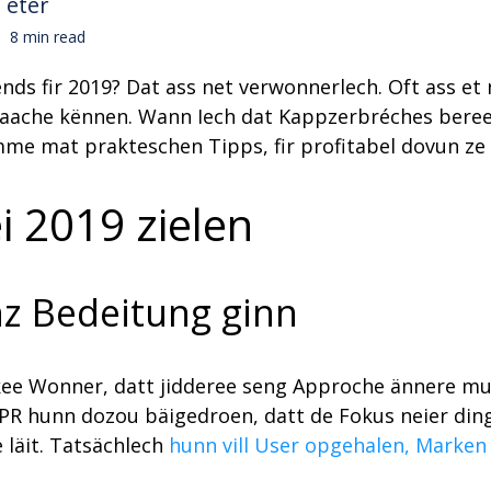
Teter
8 min read
nds fir 2019? Dat ass net verwonnerlech. Oft ass et n
aache kënnen. Wann Iech dat Kappzerbréches bereet,
mme mat prakteschen Tipps, fir profitabel dovun ze 
i 2019 zielen
nz Bedeitung ginn
et kee Wonner, datt jidderee seng Approche ännere 
R hunn dozou bäigedroen, datt de Fokus neier di
 läit. Tatsächlech
hunn vill User opgehalen, Marken 