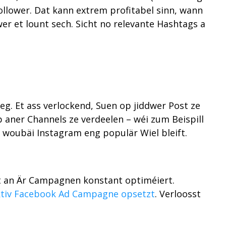
Follower. Dat kann extrem profitabel sinn, wann
wer et lount sech. Sicht no relevante Hashtags a
g. Et ass verlockend, Suen op jiddwer Post ze
 aner Channels ze verdeelen – wéi zum Beispill
, woubäi Instagram eng populär Wiel bleift.
ert an Är Campagnen konstant optiméiert.
ktiv Facebook Ad Campagne opsetzt
. Verloosst