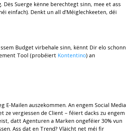
eg. Dës Suerge kënne berechtegt sinn, mee et ass
i einfach). Denkt un all d’Méiglechkeeten, déi
sem Budget virbehale sinn, kënnt Dir elo schonn
gement Tool (probéiert
Kontentino
) an
deg E-Mailen auszekommen. An engem Social Media
t ze vergiessen de Client – féiert dacks zu engem
eist, datt Agenturen a Marken ongeféier 30% vun
ssen. Ass dat en Trend? Vläicht net méi fir