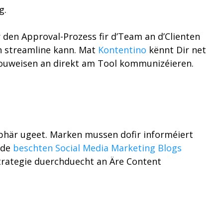
g.
 den Approval-Prozess fir d’Team an d’Clienten
un streamline kann. Mat
Kontentino
kënnt Dir net
en zouweisen an direkt am Tool kommunizéieren.
tsphär ugeet. Marken mussen dofir informéiert
 de
beschten Social Media Marketing Blogs
r Strategie duerchduecht an Äre Content