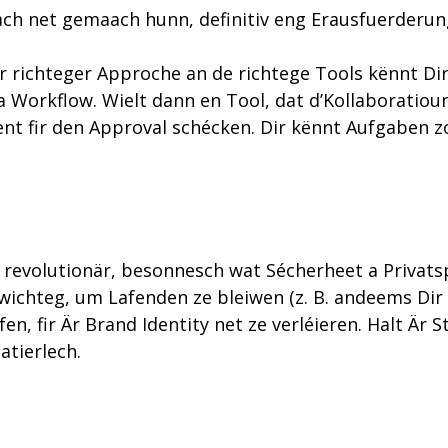
nach net gemaach hunn, definitiv eng Erausfuerderun
r richteger Approche an de richtege Tools kënnt Dir
dia Workflow. Wielt dann en Tool, dat d’Kollaboratio
ient fir den Approval schécken. Dir kënnt Aufgab
ten revolutionär, besonnesch wat Sécherheet a Priva
 wichteg, um Lafenden ze bleiwen (z. B. andeems Dir
afen, fir Är Brand Identity net ze verléieren. Halt Ä
natierlech.