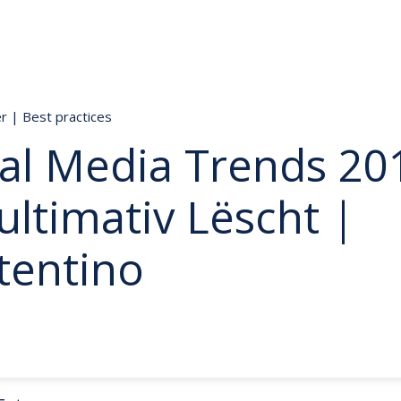
er
|
Best practices
al Media Trends 20
ultimativ Lëscht |
tentino