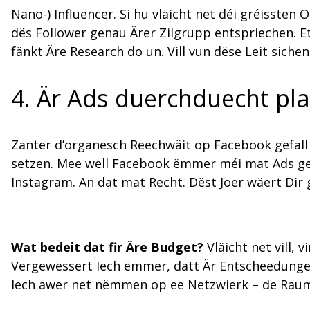
Nano-) Influencer. Si hu vläicht net déi gréisste
dës Follower genau Ärer Zilgrupp entspriechen. Et 
fänkt Äre Research do un. Vill vun dëse Leit sic
4. Är Ads duerchduecht pl
Zanter d’organesch Reechwäit op Facebook gefall 
setzen. Mee well Facebook ëmmer méi mat Ads gesi
Instagram. An dat mat Recht. Dëst Joer wäert Dir 
Wat bedeit dat fir Äre Budget?
Vläicht net vill,
Vergewëssert Iech ëmmer, datt Är Entscheedunge 
Iech awer net nëmmen op ee Netzwierk – de Raum f