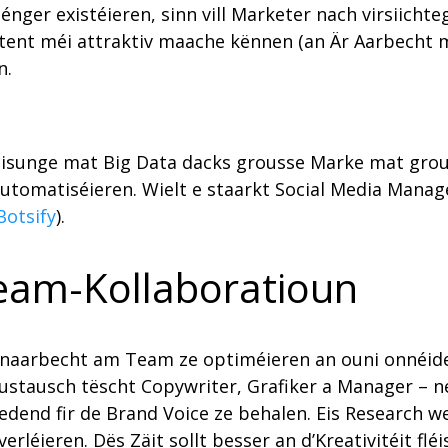
nger existéieren, sinn vill Marketer nach virsiicht
tent méi attraktiv maache kënnen (an Är Aarbecht mé
n.
isunge mat Big Data dacks grousse Marke mat grous
utomatiséieren. Wielt e staarkt Social Media Mana
Botsify
).
Team-Kollaboratioun
menaarbecht am Team ze optiméieren an ouni onnéi
stausch tëscht Copywriter, Grafiker a Manager – ne
dend fir de Brand Voice ze behalen. Eis Research w
éieren. Dës Zäit sollt besser an d’Kreativitéit fléi