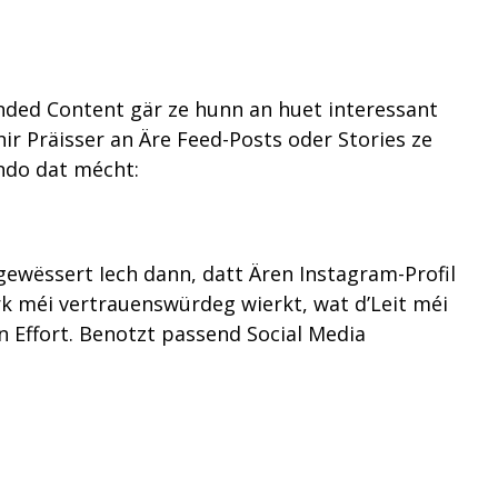
anded Content gär ze hunn an huet interessant
hir Präisser an Äre Feed-Posts oder Stories ze
ando dat mécht:
ewëssert Iech dann, datt Ären Instagram-Profil
ark méi vertrauenswürdeg wierkt, wat d’Leit méi
an Effort. Benotzt passend Social Media