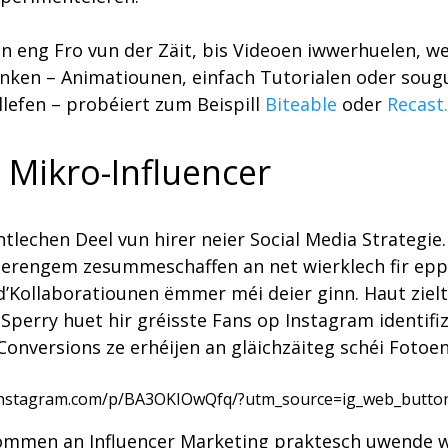
 eng Fro vun der Zäit, bis Videoen iwwerhuelen, we
änken – Animatiounen, einfach Tutorialen oder soug
ëllefen – probéiert zum Beispill
Biteable
oder
Recast
Mikro-Influencer
ntlechen Deel vun hirer neier Social Media Strategie.
dderengem zesummeschaffen an net wierklech fir ep
 d’Kollaboratiounen ëmmer méi deier ginn. Haut zie
rry huet hir gréisste Fans op Instagram identifizéie
r Conversions ze erhéijen an gläichzäiteg schéi Foto
instagram.com/p/BA3OKIOwQfq/?utm_source=ig_web_butto
men an Influencer Marketing praktesch uwende wëll