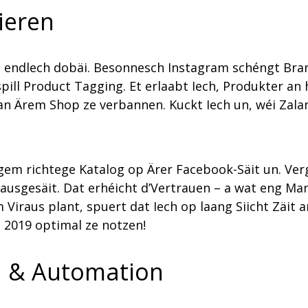
ieren
ech endlech dobäi. Besonnesch Instagram schéngt Br
ill Product Tagging. Et erlaabt Iech, Produkter an 
 an Ärem Shop ze verbannen. Kuckt Iech un, wéi Zal
em richtege Katalog op Ärer Facebook-Säit un. Verg
l ausgesäit. Dat erhéicht d’Vertrauen – a wat eng M
Viraus plant, spuert dat Iech op laang Siicht Zäit 
s 2019 optimal ze notzen!
I & Automation