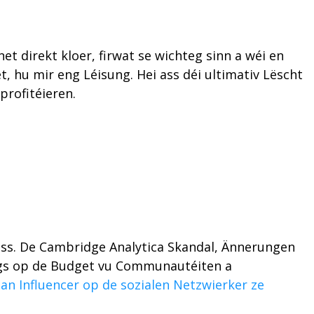
et direkt kloer, firwat se wichteg sinn a wéi en
 hu mir eng Léisung. Hei ass déi ultimativ Lëscht
profitéieren.
muss. De Cambridge Analytica Skandal, Ännerungen
ngs op de Budget vu Communautéiten a
an Influencer op de sozialen Netzwierker ze