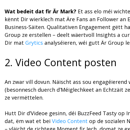
Wat bedeit dat fir Är Mark?
Et ass elo méi wicht
kënnt Dir wierklech mat Äre Fans an Follower an 
Business-Säiten. Qualitativen Engagement gëtt h
Group ze erstellen – deelt wäertvoll Insights a 
Dir mat
Grytics
analyséieren, wéi gutt Är Group l
2. Video Content posten
An zwar vill dovun. Näischt ass sou engagéierend
(besonnesch duerch d’Méiglechkeet an Echtzäit ze
ze vermëttelen.
Hutt Dir d’Videoe gesinn, déi BuzzFeed Tasty op 
dat, ëm wat et bei
Video Content
op de sozialen 
– vläicht de richtege Moment fir Iech, domat ze e