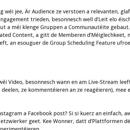
eg wéi jee, Är Audience ze verstoen a relevanten, g
Engagement trieden, besonnesch well d’Leit elo éisc
aut a méi klenge Gruppen a Communautéite gebaut.
curated Content, a gitt de Memberen d’Méiglechkeet
eeft, an esouguer de Group Scheduling Feature ufro
 wéi Video, besonnesch wann en am Live-Stream leef
 deelen, ze kommentéieren an ze reagéieren), mee e
Instagram a Facebook post? Si si kuerz an einfach, 
Netzwierker geet. Kee Wonner, datt d’Plattformen 
xperimentéieren.