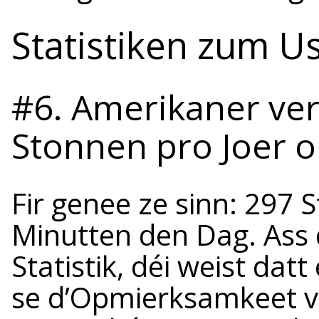
Statistiken zum U
#6. Amerikaner ve
Stonnen pro Joer o
Fir genee ze sinn: 297 
Minutten den Dag. Ass 
Statistik, déi weist datt
se d’Opmierksamkeet vu