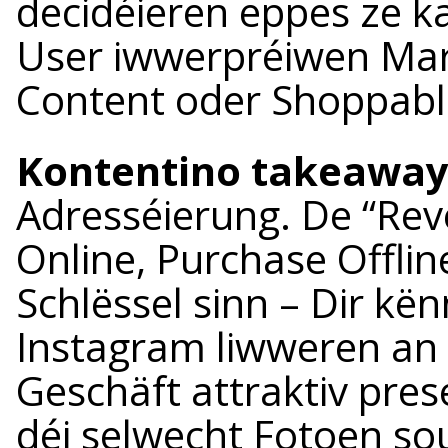
decidéieren eppes ze k
User iwwerpréiwen Mar
Content oder Shoppabl
Kontentino takeaway
Adresséierung. De “Re
Online, Purchase Offlin
Schlëssel sinn – Dir kë
Instagram liwweren an
Geschäft attraktiv pres
déi selwecht Fotoen so