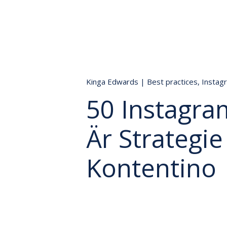
Kinga Edwards
|
Best practices
,
Instag
50 Instagram
Är Strategi
Kontentino