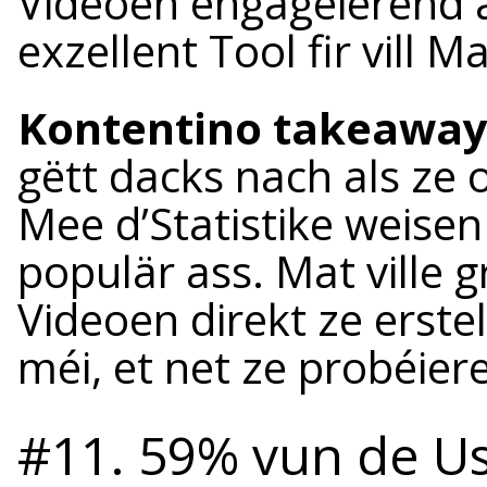
Videoen engagéierend a
exzellent Tool fir vill M
Kontentino takeaway
gëtt dacks nach als ze
Mee d’Statistike weisen
populär ass. Mat ville g
Videoen direkt ze erstel
méi, et net ze probéier
#11. 59% vun de U