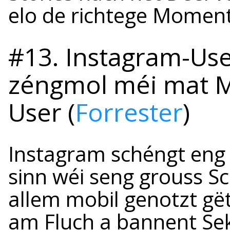
elo de richtege Moment
#13. Instagram-Use
zéngmol méi mat M
User (
Forrester
)
Instagram schéngt eng 
sinn wéi seng grouss Sc
allem mobil genotzt gët
am Fluch a bannent Se