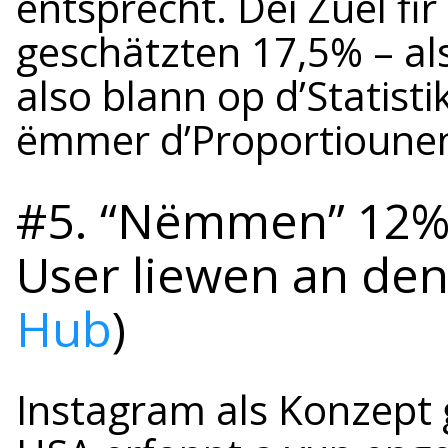
entsprécht. Déi Zuel fir 
geschätzten 17,5% – a
also blann op d’Statisti
ëmmer d’Proportiounen
#5. “Nëmmen” 12%
User liewen an den
Hub
)
Instagram als Konzept