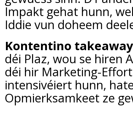
Impakt gehat hunn, well
Iddie vun doheem deele
Kontentino takeaway
déi Plaz, wou se hiren 
déi hir Marketing-Effort
intensivéiert hunn, hate
Opmierksamkeet ze g