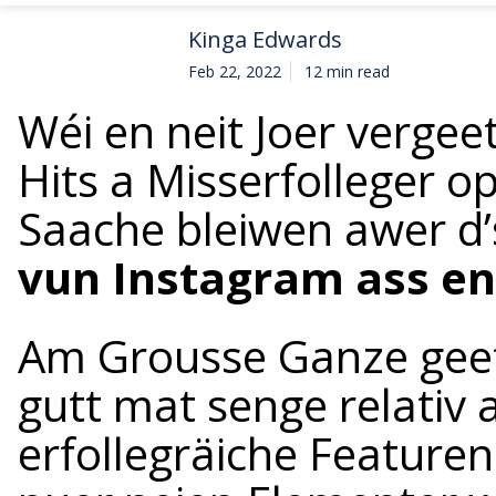
Kinga Edwards
Feb 22, 2022
12 min read
Wéi en neit Joer vergeet
Hits a Misserfolleger o
Saache bleiwen awer d’
vun Instagram ass e
Am Grousse Ganze geet
gutt mat senge relativ
erfollegräiche Featuren