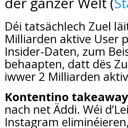
der ganzer Welt (
St
Déi tatsächlech Zuel läi
Milliarden aktive User 
Insider-Daten, zum Beis
behaapten, datt dës Zu
iwwer 2 Milliarden aktiv
Kontentino takeaway
nach net Äddi. Wéi d’Le
Instagram eliminéieren,