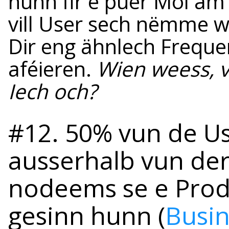
hunn fir e puer Mol am
vill User sech nëmme w
Dir eng ähnlech Freque
aféieren.
Wien weess, vl
Iech och?
#12. 50% vun de U
ausserhalb vun der
nodeems se e Produ
gesinn hunn (
Busin