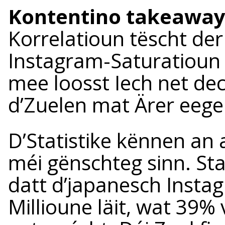
Kontentino takeaway
Korrelatioun tëscht de
Instagram-Saturatioun s
mee loosst Iech net de
d’Zuelen mat Ärer eegen
D’Statistike kënnen an
méi gënschteg sinn. Sta
datt d’japanesch Insta
Millioune läit, wat 39%