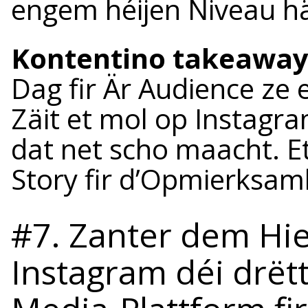
engem héijen Niveau hä
Kontentino takeaway
Dag fir Är Audience ze 
Zäit et mol op Instagr
dat net scho maacht. 
Story fir d’Opmierksam
#7. Zanter dem Hie
Instagram déi drëtt