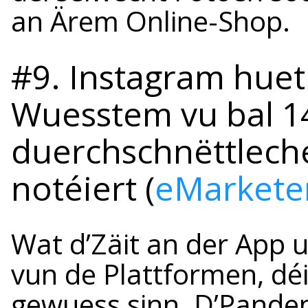
an Ärem Online-Shop.
#9. Instagram huet
Wuesstem vu bal 1
duerchschnëttleche
notéiert (
eMarkete
Wat d’Zäit an der App 
vun de Plattformen, dé
gewuess sinn. D’Pandem