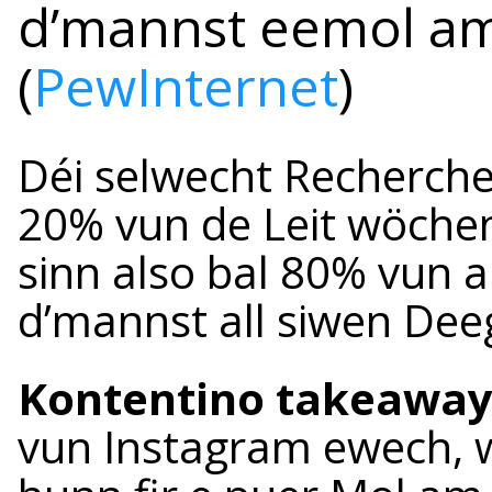
d’mannst eemol am
(
PewInternet
)
Déi selwecht Recherche
20% vun de Leit wöchen
sinn also bal 80% vun a
d’mannst all siwen Dee
Kontentino takeaway
vun Instagram ewech, w