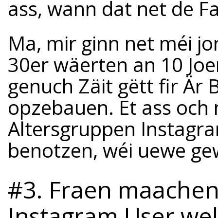
ass, wann dat net de Fa
Ma, mir ginn net méi jon
30er wäerten an 10 Joer
genuch Zäit gëtt fir Ä
opzebauen. Et ass och n
Altersgruppen Instagram
benotzen, wéi uewe ge
#3. Fraen maachen
Instagram User wel