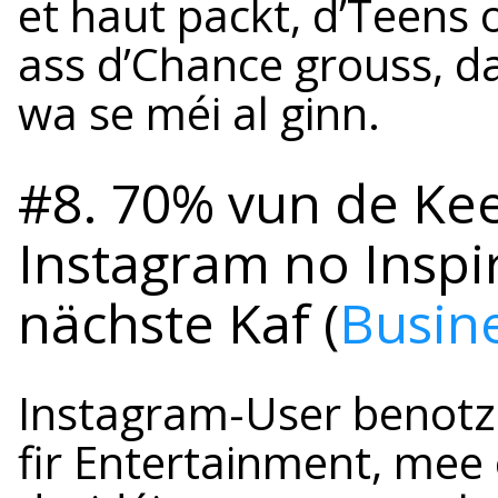
et haut packt, d’Teens
ass d’Chance grouss, da
wa se méi al ginn.
#8. 70% vun de Kee
Instagram no Inspi
nächste Kaf (
Busin
Instagram-User benotz
fir Entertainment, mee o