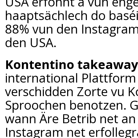
USA erfonnt a vun enge
haaptsächlech do basé
88% vun den Instagram
den USA.
Kontentino takeaway
international Plattfor
verschidden Zorte vu 
Sproochen benotzen. Gi
wann Äre Betrib net an
Instagram net erfollegr