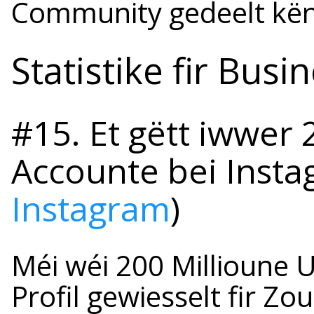
Community gedeelt kën
Statistike fir Busi
#15. Et gëtt iwwer 
Accounte bei Instagr
Instagram
)
Méi wéi 200 Millioune U
Profil gewiesselt fir Z