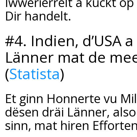
Iwwerierrelt a kuckt op
Dir handelt.
#4. Indien, d’USA a 
Länner mat de mee
(
Statista
)
Et ginn Honnerte vu Mi
dësen dräi Länner, also 
sinn, mat hiren Efforten