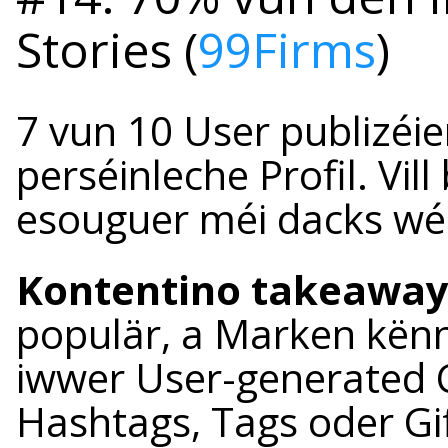
Stories (
99Firms
)
7 vun 10 User publizéie
perséinleche Profil. Vi
esouguer méi dacks wéi
Kontentino takeaway
populär, a Marken kënne
iwwer User-generated 
Hashtags, Tags oder Gi