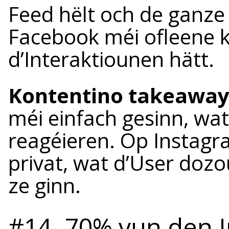
Feed hëlt och de ganze
Facebook méi ofleene 
d’Interaktiounen hätt.
Kontentino takeaway
méi einfach gesinn, wat
reagéieren. Op Instagr
privat, wat d’User dozo
ze ginn.
#14. 70% vun den 