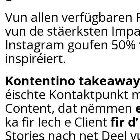
Vun allen verfügbaren 
vun de stäerksten Impa
Instagram goufen 50% 
inspiréiert.
Kontentino takeaway
éischte Kontaktpunkt m
Content, dat nëmmen
ka fir Iech e Client
fir d
Stories nach net Deel vu