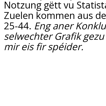
Notzung gëtt vu Statist
Zuelen kommen aus den
25-44.
Eng aner Konklu
selwechter Grafik gezu
mir eis fir spéider.