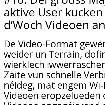
aktive User kucke
d’Woch Videoen an
De Video-Format gewën
weider un Terrain, dofir
wierklech iwwerrasche
Zäite vun schnelle Ver
néideg, mat engem Wi-F
Videoen eropzelueden o