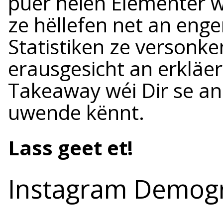
puer neien Elementer wé
ze hëllefen net an en
Statistiken ze versonk
erausgesicht an erkläe
Takeaway wéi Dir se an
uwende kënnt.
Lass geet et!
Instagram Demogr