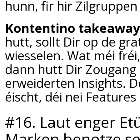
hunn, fir hir Zilgruppen
Kontentino takeaway
hutt, sollt Dir op de gra
wiesselen. Wat méi fré
dann hutt Dir Zougang
erweiderten Insights. D
éischt, déi nei Features
#16. Laut enger Et
Marken benotze se