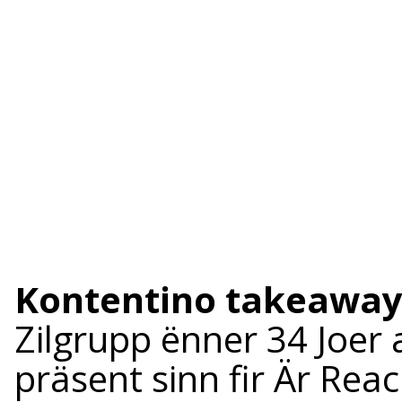
Kontentino takeaway
Zilgrupp ënner 34 Joer a
präsent sinn fir Är Re