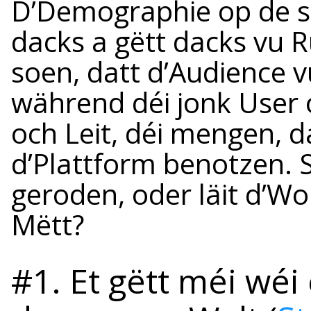
D’Demographie op de s
dacks a gëtt dacks vu 
soen, datt d’Audience v
während déi jonk User o
och Leit, déi mengen, 
d’Plattform benotzen. S
geroden, oder läit d’W
Mëtt?
#1. Et gëtt méi wéi