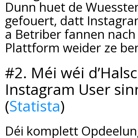
Dunn huet de Wuesste
gefouert, datt Instagra
a Betriber fannen nach 
Plattform weider ze be
#2. Méi wéi d’Hals
Instagram User sinn
(
Statista
)
Déi komplett Opdeelun