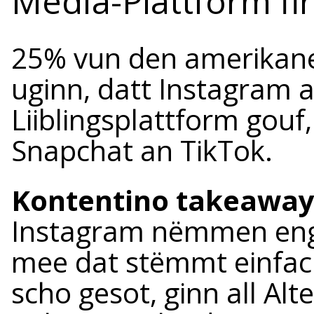
Media-Plattform fir
25% vun den amerikan
uginn, datt Instagram 
Liiblingsplattform gou
Snapchat an TikTok.
Kontentino takeaway
Instagram nëmmen eng 
mee dat stëmmt einfac
scho gesot, ginn all Al