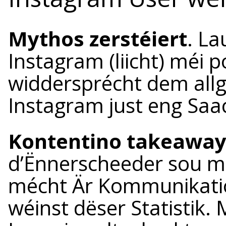
Mythos zerstéiert
. La
Instagram (liicht) méi 
widdersprécht dem all
Instagram just eng Saac
Kontentino takeaway
d’Ënnerscheeder sou mi
mécht Är Kommunikatio
wéinst dëser Statistik.