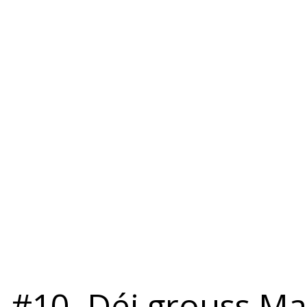
#10. Déi grouss Ma