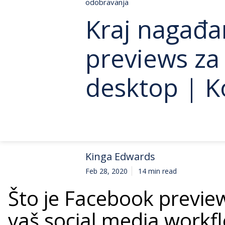
odobravanja
Kraj nagađan
previews za 
desktop | K
Kinga Edwards
Feb 28, 2020
14 min read
Što je Facebook previe
vaš social media workf