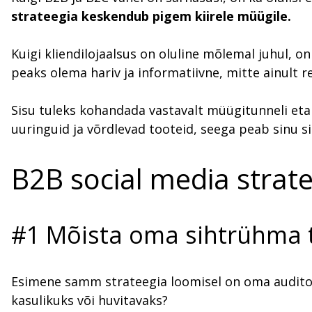
strateegia keskendub pigem kiirele müügile.
Kuigi kliendilojaalsus on oluline mõlemal juhul, on
peaks olema hariv ja informatiivne, mitte ainult 
Sisu tuleks kohandada vastavalt müügitunneli eta
uuringuid ja võrdlevad tooteid, seega peab sinu 
B2B social media strat
#1 Mõista oma sihtrühma t
Esimene samm strateegia loomisel on oma auditoo
kasulikuks või huvitavaks?