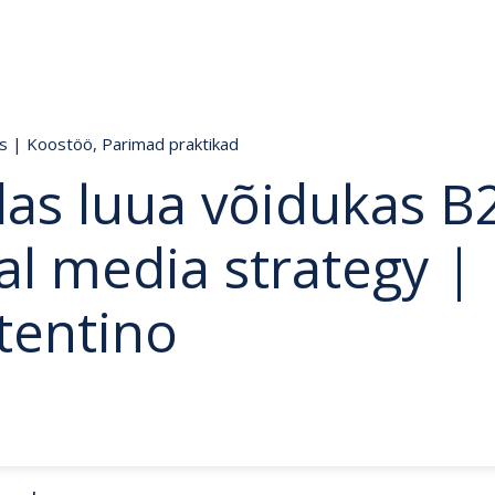
ds
|
Koostöö
,
Parimad praktikad
das luua võidukas B
al media strategy |
tentino