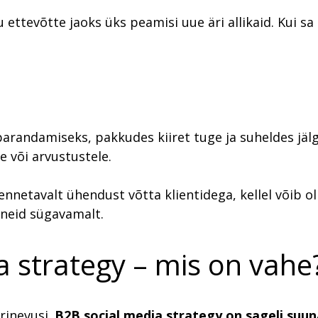
ettevõtte jaoks üks peamisi uue äri allikaid. Kui sa
randamiseks, pakkudes kiiret tuge ja suheldes jälgi
e või arvustustele.
nnetavalt ühendust võtta klientidega, kellel võib ol
 neid sügavamalt.
a strategy – mis on vahe
erinevusi.
B2B social media strategy on sageli suu