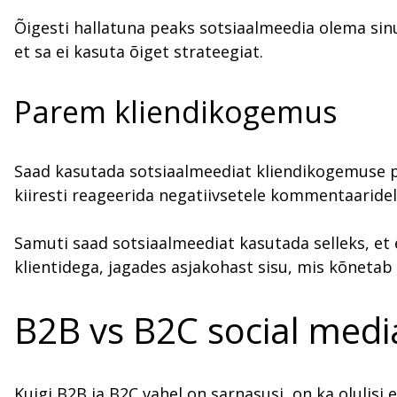
Õigesti hallatuna peaks sotsiaalmeedia olema sinu 
et sa ei kasuta õiget strateegiat.
Parem kliendikogemus
Saad kasutada sotsiaalmeediat kliendikogemuse pa
kiiresti reageerida negatiivsetele kommentaaridel
Samuti saad sotsiaalmeediat kasutada selleks, et e
klientidega, jagades asjakohast sisu, mis kõnetab
B2B vs B2C social medi
Kuigi B2B ja B2C vahel on sarnasusi, on ka olulisi 