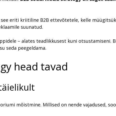
 see eriti kriitiline B2B ettevõtetele, kelle müügits
reklaamile suunatud.
ppidele – alates teadlikkusest kuni otsustamiseni. 
sisu seda peegeldama.
egy head tavad
äielikult
riumi mõistmine. Millised on nende vajadused, soov