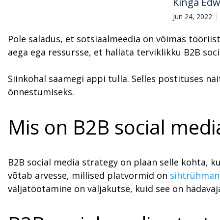
Kinga Ed
Jun 24, 2022
Pole saladus, et sotsiaalmeedia on võimas tööriist
aega ega ressursse, et hallata terviklikku B2B soci
Siinkohal saamegi appi tulla. Selles postituses nä
õnnestumiseks.
Mis on B2B social medi
B2B social media strategy on plaan selle kohta, 
võtab arvesse, millised platvormid on
sihtrühman
väljatöötamine on väljakutse, kuid see on hädavaja