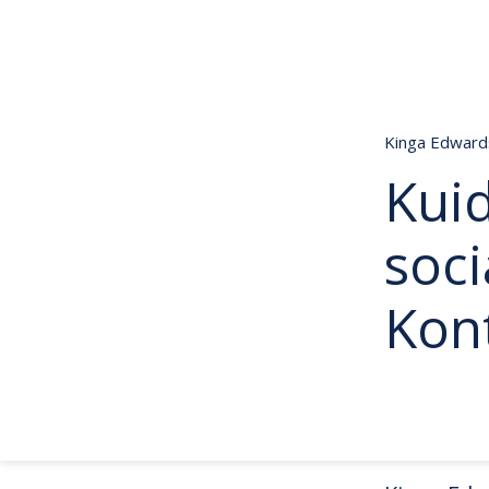
Kinga Edwar
Kui
soci
Kon