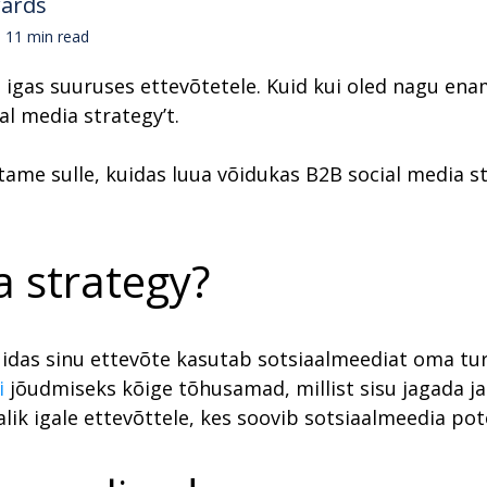
wards
11 min read
 igas suuruses ettevõtetele. Kuid kui oled nagu enami
al media strategy’t.
itame sulle, kuidas luua võidukas B2B social media s
a strategy?
kuidas sinu ettevõte kasutab sotsiaalmeediat oma t
i
jõudmiseks kõige tõhusamad, millist sisu jagada ja k
lik igale ettevõttele, kes soovib sotsiaalmeedia pote