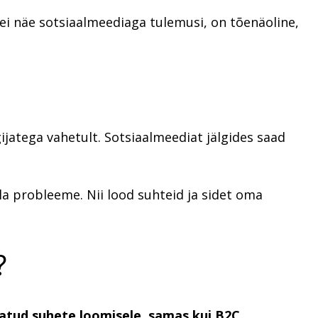
 ei näe sotsiaalmeediaga tulemusi, on tõenäoline,
jatega vahetult. Sotsiaalmeediat jälgides saad
la probleeme. Nii lood suhteid ja sidet oma
?
natud suhete loomisele, samas kui B2C