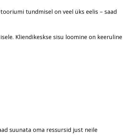
tooriumi tundmisel on veel üks eelis – saad
sele. Kliendikeskse sisu loomine on keeruline
saad suunata oma ressursid just neile