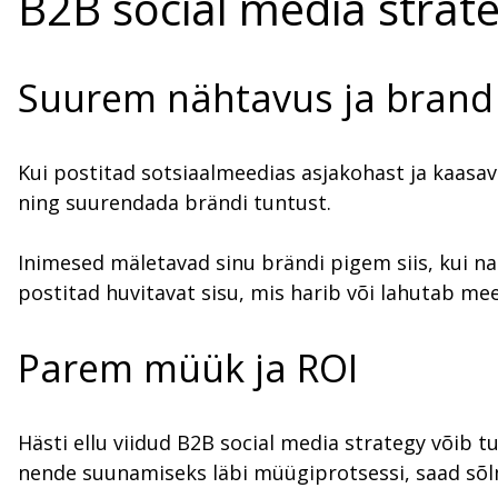
B2B social media strate
Suurem nähtavus ja brand
Kui postitad sotsiaalmeedias asjakohast ja kaasav
ning suurendada brändi tuntust.
Inimesed mäletavad sinu brändi pigem siis, kui na
postitad huvitavat sisu, mis harib või lahutab mee
Parem müük ja ROI
Hästi ellu viidud B2B social media strategy võib
nende suunamiseks läbi müügiprotsessi, saad sõl