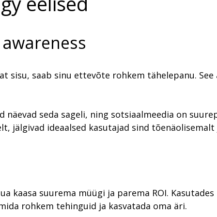
gy eelised
 awareness
at sisu, saab sinu ettevõte rohkem tähelepanu. See a
d näevad seda sageli, ning sotsiaalmeedia on suurep
lt, jälgivad ideaalsed kasutajad sind tõenäolisemalt
 tuua kaasa suurema müügi ja parema ROI. Kasutades 
mida rohkem tehinguid ja kasvatada oma äri.