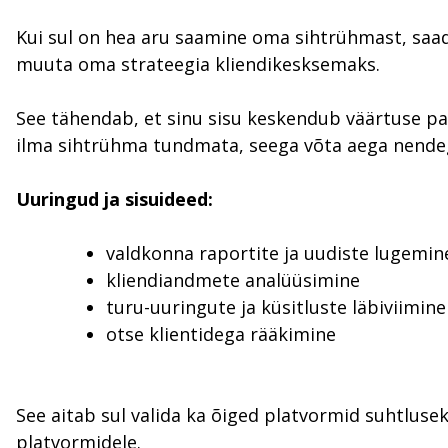
Kui sul on hea aru saamine oma sihtrühmast, saad
muuta oma strateegia kliendikesksemaks.
See tähendab, et sinu sisu keskendub väärtuse pa
ilma sihtrühma tundmata, seega võta aega nende
Uuringud ja sisuideed:
valdkonna raportite ja uudiste lugemin
kliendiandmete analüüsimine
turu-uuringute ja küsitluste läbiviimine
otse klientidega rääkimine
See aitab sul valida ka õiged platvormid suhtlusek
platvormidele.