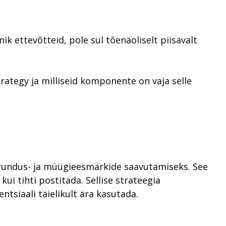
k ettevõtteid, pole sul tõenäoliselt piisavalt
trategy ja milliseid komponente on vaja selle
urundus- ja müügieesmärkide saavutamiseks. See
ui tihti postitada. Sellise strateegia
ntsiaali täielikult ära kasutada.