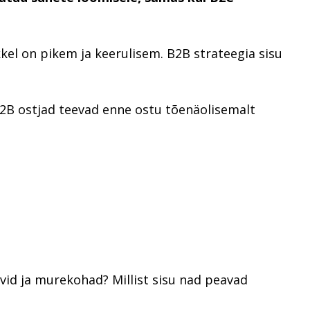
ükkel on pikem ja keerulisem. B2B strateegia sisu
B2B ostjad teevad enne ostu tõenäolisemalt
id ja murekohad? Millist sisu nad peavad