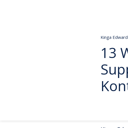
Kinga Edwar
13 
Supp
Kon