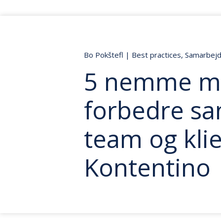
Bo Pokštefl
|
Best practices
,
Samarbej
5 nemme må
forbedre s
team og klie
Kontentino