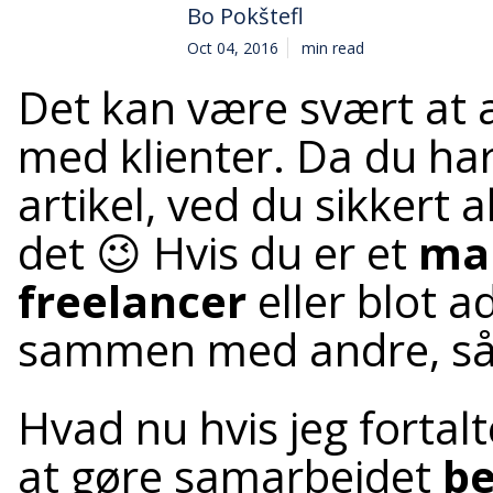
Bo Pokštefl
Oct 04, 2016
min read
Det kan være svært at a
med klienter. Da du har
artikel, ved du sikkert a
det 😉 Hvis du er et
ma
freelancer
eller blot a
sammen med andre, så 
Hvad nu hvis jeg fortalt
at gøre samarbejdet
b