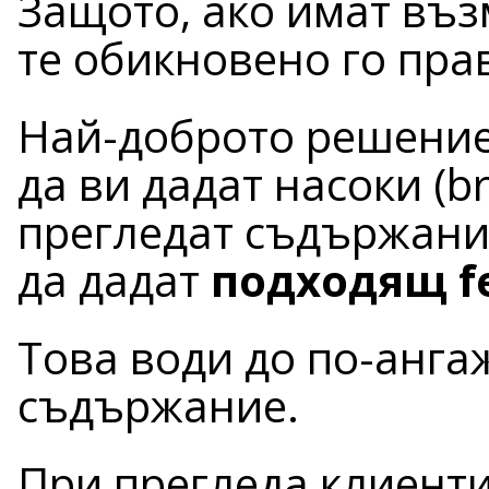
Защото, ако имат въз
те обикновено го пра
Най-доброто решение 
да ви дадат насоки (br
прегледат съдържание
да дадат
подходящ f
Това води до по-анг
съдържание.
При прегледа клиенти