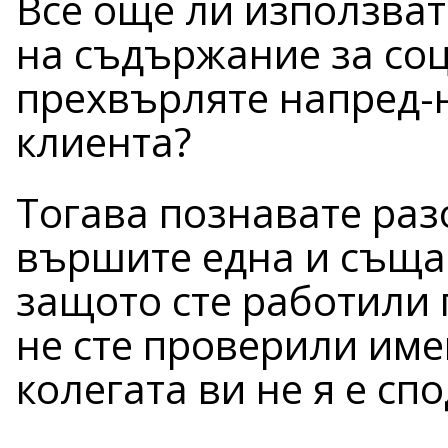
Все още ли използват
на съдържание за со
прехвърляте напред-
клиента?
Тогава познавате раз
вършите една и съща 
защото сте работили 
не сте проверили име
колегата ви не я е с