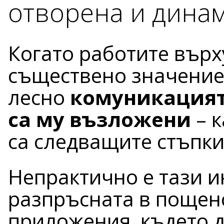
отворена и дина
Когато работите върх
съществено значение
лесно
комуникацията
са му възложени
– к
са следващите стъпки
Непрактично е тази 
разпръсната в пощен
приложения, където д