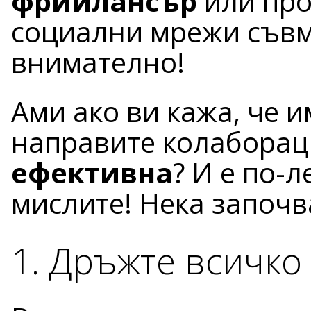
фрийлансър
или про
социални мрежи съвме
внимателно!
Ами ако ви кажа, че 
направите колабора
ефективна
? И е по-л
мислите! Нека започв
1. Дръжте всичко