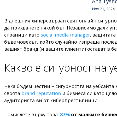
Ana Tysh
Nov 21, 2024
В днешния хиперсвързан свят онлайн сигурнос
да прихванете някой бъг. Независимо дали уп
страници като
social media manager
, защитата
бъде човекът, който случайно изпраща последо
вашият бранд (и вашите клиенти) остават в бе
Какво е сигурност на 
Нека бъдем честни – сигурността на уебсайта н
своята
brand reputation
и бизнеса си като цяло
аудиторията ви от киберпрестъпници.
Помислете върху това:
87%
от малките бизне