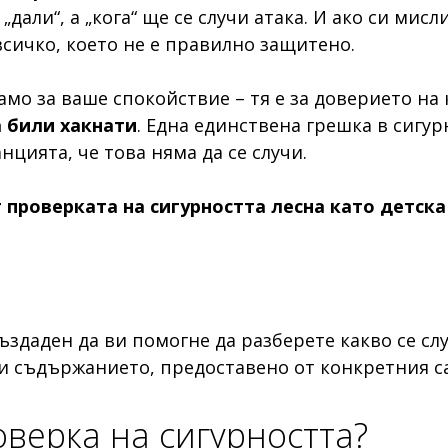
дали“, а „кога“ ще се случи атака. И ако си мисл
всичко, което не е правилно защитено.
амо за ваше спокойствие – тя е за доверието на
а били хакнати
. Една единствена грешка в сигу
нцията, че това няма да се случи.
проверката на сигурността лесна като детска
здаден да ви помогне да разберете какво се слу
и съдържанието, предоставено от конкретния сай
оверка на сигурността?