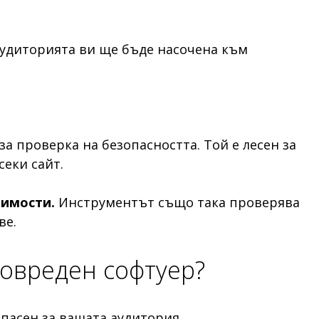
 аудиторията ви ще бъде насочена към
а проверка на безопасността. Той е лесен за
секи сайт.
вимости.
Инструментът също така проверява
ве.
зловреден софтуер?
опасен за вашата аудитория.