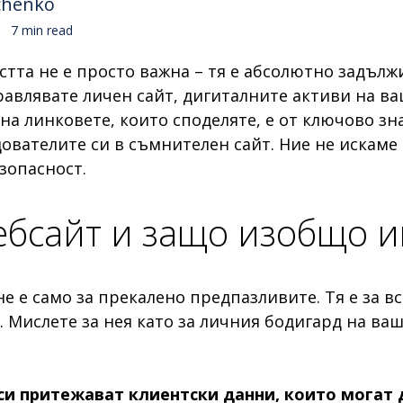
chenko
7 min read
тта не е просто важна – тя е абсолютно задължи
равлявате личен сайт, дигиталните активи на в
 на линковете, които споделяте, е от ключово зн
вателите си в съмнителен сайт. Ние не искаме то
зопасност.
уебсайт и защо изобщо 
е е само за прекалено предпазливите. Тя е за вс
. Мислете за нея като за личния бодигард на ва
си притежават клиентски данни, които могат