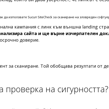
ак да използвате Sucuri SiteCheck за сканиране на зловреден софтуе
нална кампания с линк към външна landing стра
 анализира сайта и ще върне изчерпателен док
госрочно доверие.
ент за сканиране. Той обобщава резултати от д
за проверка на сигурността?