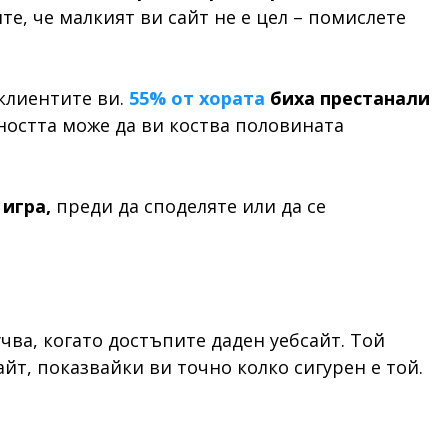
ите, че малкият ви сайт не е цел – помислете
 клиентите ви.
55% от хората
биха престанали
рността може да ви коства половината
 игра,
преди да споделяте или да се
чва, когато достъпите даден уебсайт. Той
т, показвайки ви точно колко сигурен е той.