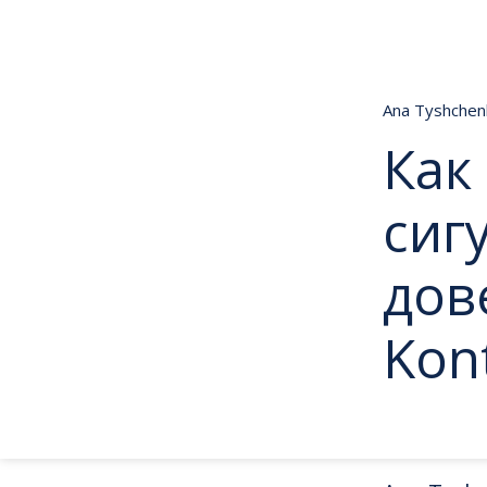
Ana Tyshche
Как
сиг
дов
Kon