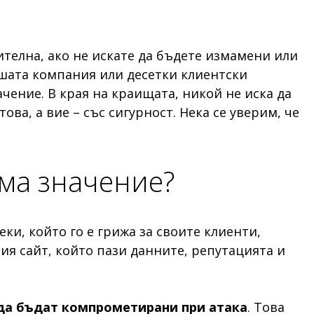
телна, ако не искате да бъдете измамени или
ашата компания или десетки клиентски
ачение. В края на краищата, никой не иска да
ва, а вие – със сигурност. Нека се уверим, че
има значение?
еки, който го е грижа за своите клиенти,
шия сайт, който пази данните, репутацията и
 да бъдат компрометирани при атака
. Това