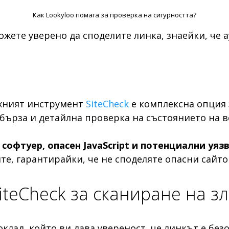
Как Lookyloo помага за проверка на сигурността?
 можете уверено да споделите линка, знаейки, че
ехният инструмент
SiteCheck
е комплексна опция з
 бърза и детайлна проверка на състоянието на в
софтуер, опасен JavaScript и потенциални уяз
те, гарантирайки, че не споделяте опасни сайто
SiteCheck за сканиране на 
клад, който ви дава увереност, че линкът е без