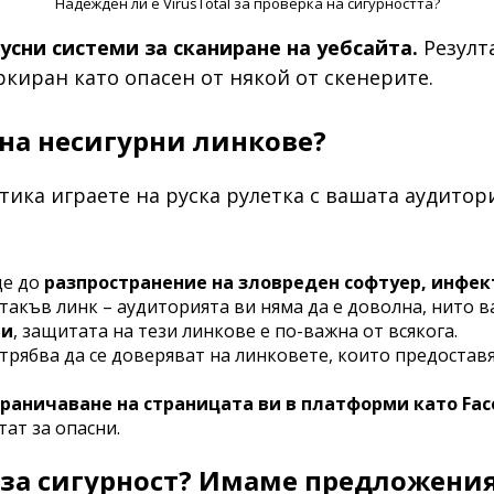
Надежден ли е VirusTotal за проверка на сигурността?
усни системи за сканиране на уебсайта.
Резулта
ркиран като опасен от някой от скенерите.
 на несигурни линкове?
ика играете на руска рулетка с вашата аудитори
де до
разпространение на зловреден софтуер, инфе
такъв линк – аудиторията ви няма да е доволна, нито 
ли
, защитата на тези линкове е по-важна от всякога.
рябва да се доверяват на линковете, които предоставя
раничаване на страницата ви в платформи като Face
тат за опасни.
за сигурност? Имаме предложения