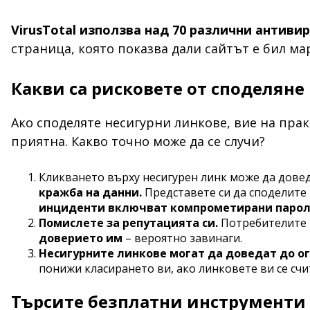
VirusTotal използва над 70 различни антивир
страница, която показва дали сайтът е бил ма
Какви са рисковете от споделяне
Ако споделяте несигурни линкове, вие на практ
приятна. Какво точно може да се случи?
Кликването върху несигурен линк може да дове
кражба на данни.
Представете си да споделите 
инциденти включват компрометирани паро
Помислете за репутацията си.
Потребителите т
доверието им
– вероятно завинаги.
Несигурните линкове могат да доведат до ог
понижи класирането ви, ако линковете ви се счи
Търсите безплатни инструменти 