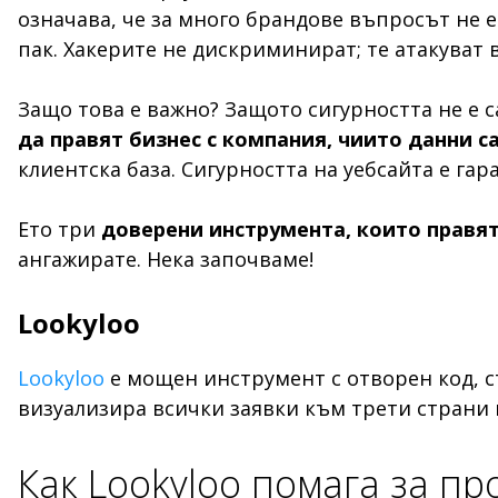
означава, че за много брандове въпросът не е „
пак. Хакерите не дискриминират; те атакуват 
Защо това е важно? Защото сигурността не е с
да правят бизнес с компания, чиито данни с
клиентска база. Сигурността на уебсайта е гара
Ето три
доверени инструмента, които правят 
ангажирате. Нека започваме!
Lookyloo
Lookyloo
е мощен инструмент с отворен код, съ
визуализира всички заявки към трети страни 
Как Lookyloo помага за пр