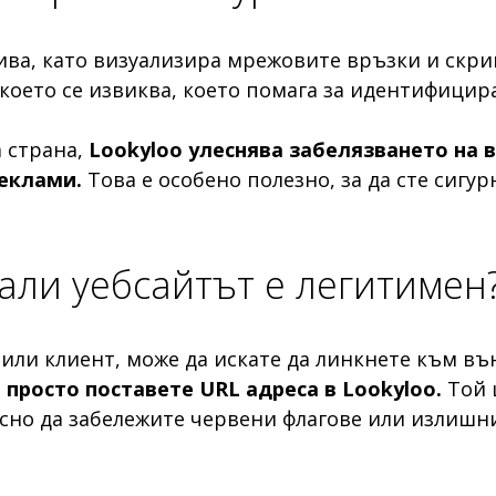
ва, като визуализира мрежовите връзки и скрип
което се извиква, което помага за идентифицир
а страна,
Lookyloo улеснява забелязването на 
реклами.
Това е особено полезно, за да сте сигу
дали уебсайтът е легитимен
 или клиент, може да искате да линкнете към вън
,
просто поставете URL адреса в Lookyloo.
Той 
сно да забележите червени флагове или излишни