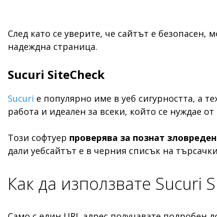
След като се уверите, че сайтът е безопасен,
надеждна страница.
Sucuri SiteCheck
Sucuri
е популярно име в уеб сигурността, а т
работа и идеален за всеки, който се нуждае от
Този софтуер
проверява за познат зловреден 
дали уебсайтът е в черния списък на търсачки
Как да използвате Sucuri 
Само с един URL адрес получавате подробен до