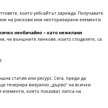
товете, които уебсайтът зарежда. Получавате
ане на рискови или неоторизирани елементи.
всичко необичайно – като нежелани
рни, че външните линкове, които споделяте, са
?
шна статия или ресурс. Сега, преди да
ще генерира визуално „дърво“ на всички
 елементи, които показват липса на