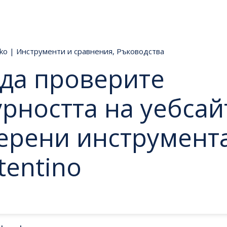
nko
|
Инструменти и сравнения
,
Ръководства
 да проверите
урността на уебсайт
ерени инструмента
tentino