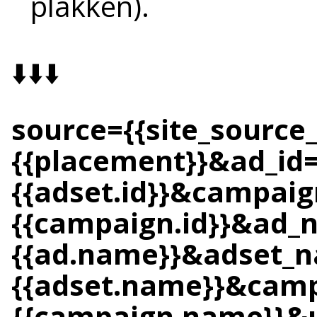
plakken).
⬇️⬇️⬇️
source={{site_sourc
{{placement}}&ad_id=
{{adset.id}}&campaig
{{campaign.id}}&ad
{{ad.name}}&adset_
{{adset.name}}&cam
{{campaign.name}}