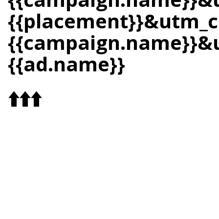
{{placement}}&utm_
{{campaign.name}}&u
{{ad.name}}
⬆️⬆️⬆️