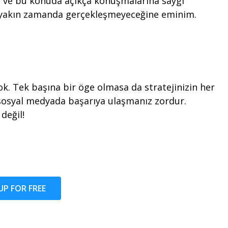
m ve bu konuda açıkça konuşmalarına saygı
n yakın zamanda gerçekleşmeyeceğine eminim.
k. Tek başına bir öge olmasa da stratejinizin her
se sosyal medyada başarıya ulaşmanız zordur.
değil!
UP FOR FREE