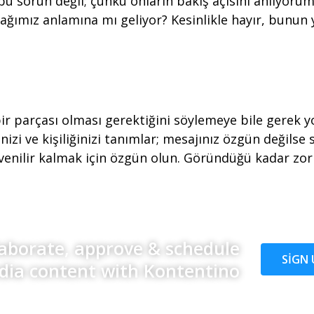
u sorun değil; çünkü onların bakış açısını anlıyoru
ğımız anlamına mı geliyor? Kesinlikle hayır, bunu
r parçası olması gerektiğini söylemeye bile gerek yo
inizi ve kişiliğinizi tanımlar; mesajınız özgün değil
güvenilir kalmak için özgün olun. Göründüğü kadar zor 
laborate, approve & schedule
SIGN 
dia content with Kontentino