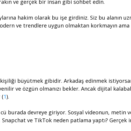
akın ve gerçek bir insan gibi sohbet edin.
rına hakim olarak bu işe girdiniz. Siz bu alanın uz
 Modern ve trendlere uygun olmaktan korkmayın ama a
kişiliği büyütmek gibidir. Arkadaş edinmek istiyorsan
venilir ve özgün olmanızı bekler. Ancak dijital kalabal
 (
1
).
ücü burada devreye giriyor. Sosyal videonun, metin 
s, Snapchat ve TikTok neden patlama yaptı? Gerçek in