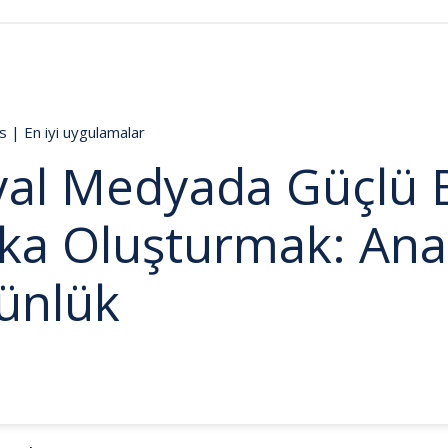
ds
|
En iyi uygulamalar
yal Medyada Güçlü B
ka Oluşturmak: Ana
ünlük