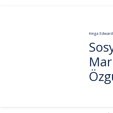
Kinga Edwar
Sos
Mar
Özg