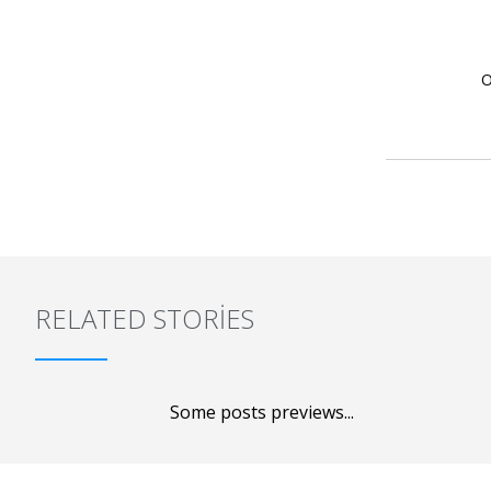
O
RELATED STORIES
Some posts previews...