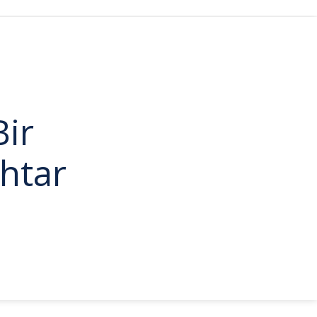
ir
htar