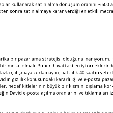
deolar kullanarak satın alma dönüşüm oranını %500 art
ikten sonra satın almaya karar verdiği en etkili mecra
ika bir pazarlama stratejisi olduğuna inanıyorum. H
bir mesaj olmalı. Bunun hayattaki en iyi örneklerin
fazla çalışmaya zorlamayan, haftalık 40 saatin yete
id’in gizlilik konusundaki kararlılığı ve e-posta paza
enler, hedef kitlelerinin büyük bir kısmını dışlama 
ğin David e-posta açılma oranlarını ve tıklamaları i