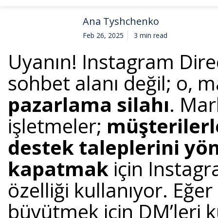
Ana Tyshchenko
Feb 26, 2025
3 min read
Uyanın! Instagram Direc
sohbet alanı değil; o, m
pazarlama silahı
. Mar
işletmeler;
müşterilerl
destek taleplerini yö
kapatmak
için Instag
özelliği kullanıyor. Eğer 
büyütmek için DM’leri 