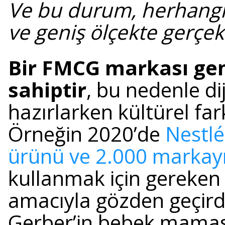
Ve bu durum, herhangi b
ve geniş ölçekte gerçek
Bir FMCG markası gene
sahiptir
, bu nedenle dij
hazırlarken kültürel fark
Örneğin 2020’de
Nestlé
ürünü ve 2.000 markay
kullanmak için gereken d
amacıyla gözden geçirdi
Gerber’in bebek maması