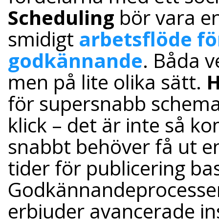
Scheduling
bör vara en
smidigt
arbetsflöde f
godkännande
. Båda v
men på lite olika sätt.
H
för supersnabb schema
klick – det är inte så k
snabbt behöver få ut en
tider för publicering ba
Godkännandeprocessen
erbjuder avancerade ins