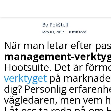
Bo Pokštefl
May 03, 2017
6 min read
När man letar efter p
management-verkty
Hootsuite. Det är förm
verktyget
på marknaden.
dig? Personlig erfarenhe
vägledaren, men vem har
Låt oss ta reda på om H