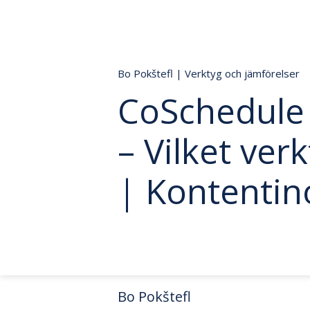
Bo Pokštefl
|
Verktyg och jämförelser
CoSchedule 
– Vilket ver
| Kontentin
Bo Pokštefl