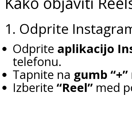
Kako objaviti Ree
1. Odprite Instagra
Odprite
aplikacijo I
telefonu.
Tapnite na
gumb “+”
Izberite
“Reel”
med po