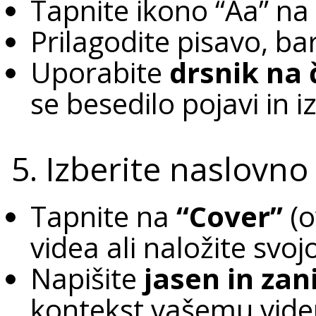
Tapnite ikono “Aa” na
Prilagodite pisavo, bar
Uporabite
drsnik na 
se besedilo pojavi in i
5. Izberite naslovno
Tapnite na
“Cover”
(o
videa ali naložite svojo
Napišite
jasen in zan
kontekst vašemu vide