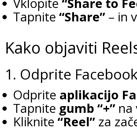
Vklopite
“Share to F
Tapnite
“Share”
– in v
Kako objaviti Ree
1. Odprite Facebook
Odprite
aplikacijo F
Tapnite
gumb “+”
na 
Kliknite
“Reel”
za zač