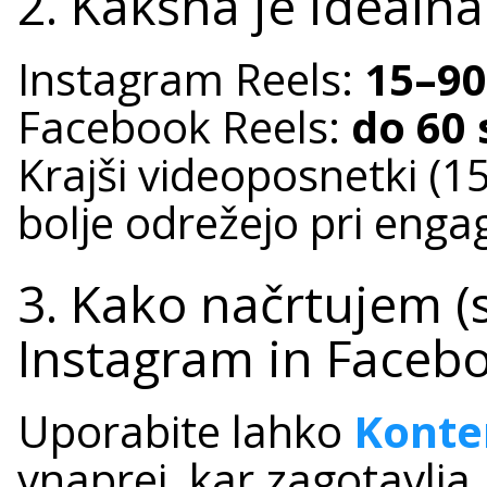
2. Kakšna je idealna
Instagram Reels:
15–90
Facebook Reels:
do 60
Krajši videoposnetki (1
bolje odrežejo pri eng
3. Kako načrtujem (
Instagram in Facebo
Uporabite lahko
Konte
vnaprej, kar zagotavlja,