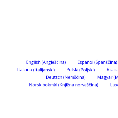
English
(
Angleščina
)
Español
(
Španščina
)
Italiano
(
Italijanski
)
Polski
(
Poljski
)
Бълг
Deutsch
(
Nemščina
)
Magyar
(
M
Norsk bokmål
(
Knjižna norveščina
)
Lux