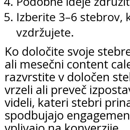
Podobne ideje združit
Izberite 3–6 stebrov, 
vzdržujete.
Ko določite svoje stebre
ali mesečni content ca
razvrstite v določen ste
vrzeli ali preveč izpost
videli, kateri stebri pri
spodbujajo engagement
vplivajo na konverzije.