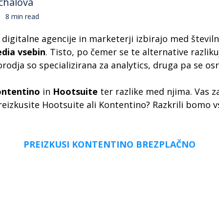
chalova
8 min read
o digitalne agencije in marketerji izbirajo med štev
edia vsebin
. Tisto, po čemer se te alternative razlik
rodja so specializirana za analytics, druga pa se o
ntentino
in
Hootsuite
ter razlike med njima. Vas z
reizkusite Hootsuite ali Kontentino? Razkrili bomo v
PREIZKUSI KONTENTINO BREZPLAČNO