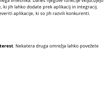
enega vmesnika. Danes njegove funkcije vključujejo
 ki jih lahko dodate prek aplikacij in integracij.
eriti aplikacije, ki so jih razvili konkurenti.
terest
. Nekatera druga omrežja lahko povežete