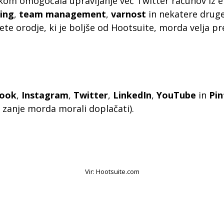
bnikom omogočala upravljanje več Twitter računov iz 
ing
,
team management
,
varnost
in nekatere druge,
ete orodje, ki je boljše od Hootsuite, morda velja prev
book
,
Instagram
,
Twitter
,
LinkedIn
,
YouTube
in
Pin
e zanje morda morali doplačati).
Vir: Hootsuite.com