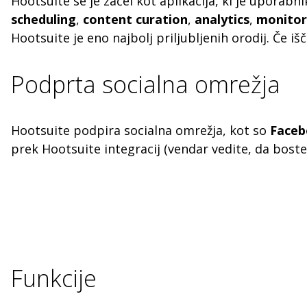
Hootsuite se je začel kot aplikacija, ki je upora
scheduling
,
content curation
,
analytics
,
monitor
Hootsuite je eno najbolj priljubljenih orodij. Če išč
Podprta socialna omrežja
Hootsuite podpira socialna omrežja, kot so
Face
prek Hootsuite integracij (vendar vedite, da bost
Funkcije