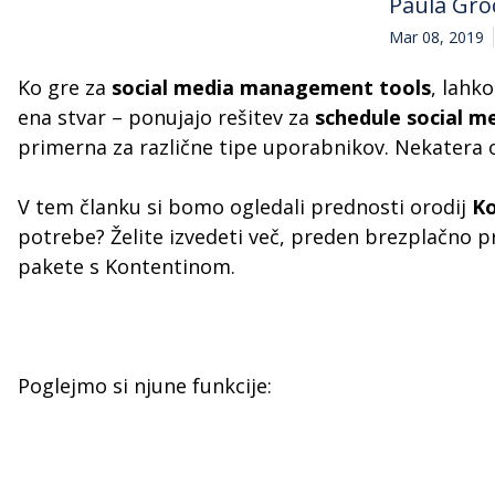
Paula Gro
Mar 08, 2019
Ko gre za
social media management tools
, lahk
ena stvar – ponujajo rešitev za
schedule social m
primerna za različne tipe uporabnikov. Nekatera o
V tem članku si bomo ogledali prednosti orodij
Ko
potrebe? Želite izvedeti več, preden brezplačno p
pakete s Kontentinom.
Poglejmo si njune funkcije: