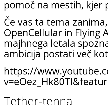
pomoč na mestih, kjer 
Če vas ta tema zanima, 
OpenCellular in Flying 
majhnega letala spozna
ambicija postati več ko
https://www.youtube.
v=eOez_Hk80TI&featur
Tether-tenna