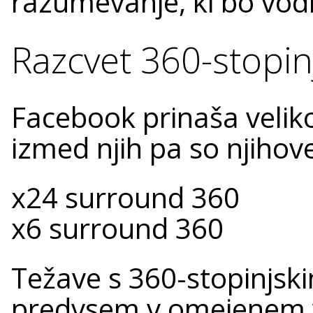
razumevanje, ki bo vodi
Razcvet 360-stopinj
Facebook prinaša veliko
izmed njih pa so njihov
x24 surround 360
x6 surround 360
Težave s 360-stopinjski
predvsem v omejenem v