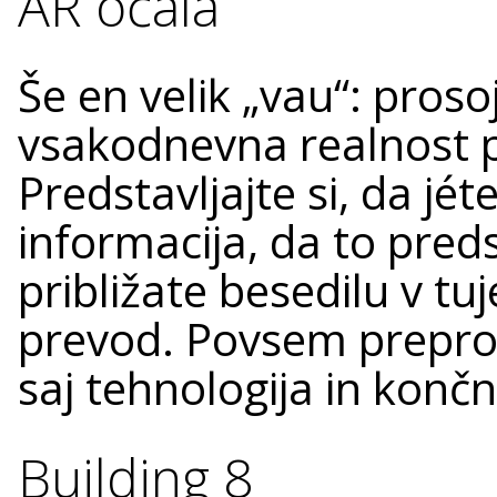
AR očala
Še en velik „vau“: proso
vsakodnevna realnost p
Predstavljajte si, da jé
informacija, da to preds
približate besedilu v tu
prevod. Povsem preprosto
saj tehnologija in končni
Building 8