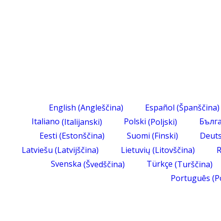
English
(
Angleščina
)
Español
(
Španščina
)
Italiano
(
Italijanski
)
Polski
(
Poljski
)
Бълг
Eesti
(
Estonščina
)
Suomi
(
Finski
)
Deut
Latviešu
(
Latvijščina
)
Lietuvių
(
Litovščina
)
Svenska
(
Švedščina
)
Türkçe
(
Turščina
)
Português
(
P