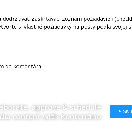
 dodržiavať. Zaškrtávací zoznam požiadaviek (check
tvorte si vlastné požiadavky na posty podľa svojej s
ám do komentára!
laborate, approve & schedule
SIGN 
edia content with Kontentino