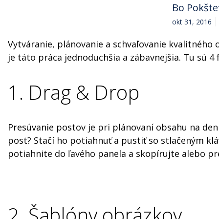
Bo Pokšte
okt 31, 2016
Vytváranie, plánovanie a schvaľovanie kvalitného 
je táto práca jednoduchšia a zábavnejšia. Tu sú 4 f
1. Drag & Drop
Presúvanie postov je pri plánovaní obsahu na de
post? Stačí ho potiahnuť a pustiť so stlačeným k
potiahnite do ľavého panela a skopírujte alebo pr
2. Šablóny obrázkov