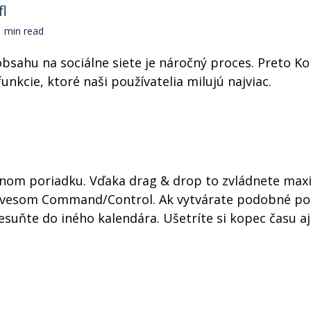
fl
min read
obsahu na sociálne siete je náročný proces. Preto 
unkcie, ktoré naši používatelia milujú najviac.
nnom poriadku. Vďaka drag & drop to zvládnete max
lávesom Command/Control. Ak vytvárate podobné pos
esuňte do iného kalendára. Ušetríte si kopec času aj