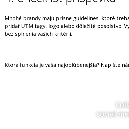
Mnohé brandy majú prísne guidelines, ktoré treba
pridať UTM tagy, logo alebo dôležité posolstvo. Vy
bez splnenia vašich kritérií.
Ktorá funkcia je vaša najobľúbenejšia? Napíšte n
Col
social m