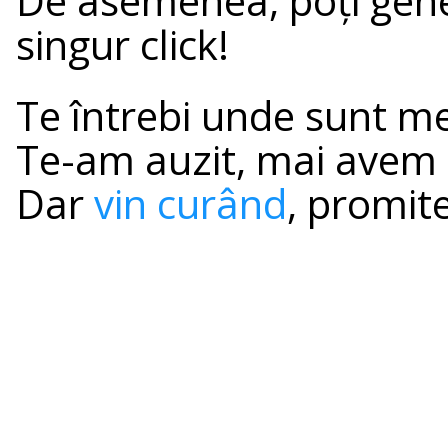
De asemenea, poți gen
singur click!
Te întrebi unde sunt met
Te-am auzit, mai avem c
Dar
vin curând
, promit