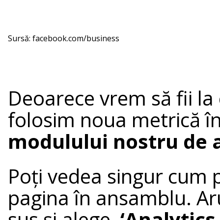
Sursă: facebook.com/business
Deoarece vrem să fii la
folosim noua metrică î
modulului nostru de a
Poți vedea singur cum p
pagina în ansamblu. Aru
sus și alege
‘Analytics