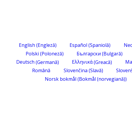
English
(
Engleză
)
Español
(
Spaniolă
)
Ned
Polski
(
Poloneză
)
Български
(
Bulgară
)
Deutsch
(
Germană
)
Ελληνικά
(
Greacă
)
Ma
Română
Slovenčina
(
Slavă
)
Sloven
Norsk bokmål
(
Bokmål (norvegiană)
)