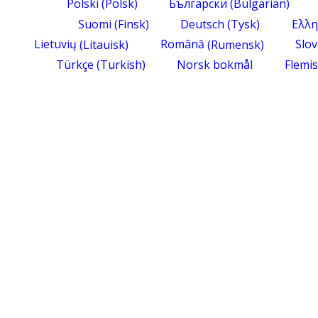
Polski
(
Polsk
)
Български
(
Bulgarian
)
Suomi
(
Finsk
)
Deutsch
(
Tysk
)
Ελλη
Lietuvių
(
Litauisk
)
Română
(
Rumensk
)
Slo
Türkçe
(
Turkish
)
Norsk bokmål
Flemi