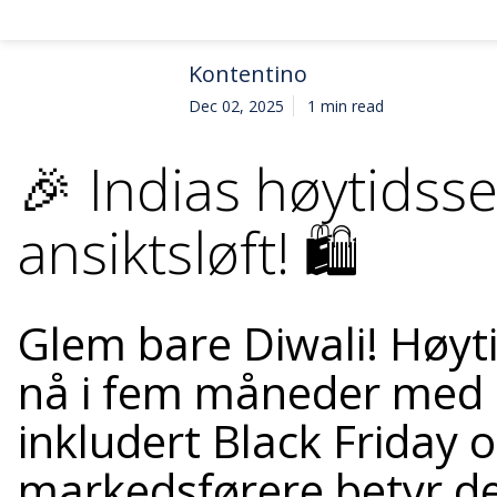
Kontentino
Dec 02, 2025
1 min read
🎉 Indias høytidsse
ansiktsløft! 🛍️
Glem bare Diwali! Høyt
nå i fem måneder med s
inkludert Black Friday
markedsførere betyr det