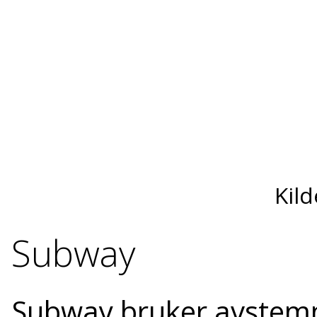
Kild
Subway
Subway bruker avstemn