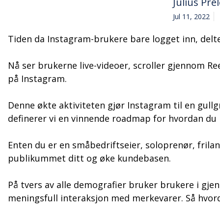
Julius Pre
Jul 11, 2022
Tiden da Instagram-brukere bare logget inn, delte e
Nå ser brukerne live-videoer, scroller gjennom Ree
på Instagram.
Denne økte aktiviteten gjør Instagram til en gull
definerer vi en vinnende roadmap for hvordan du b
Enten du er en småbedriftseier, soloprenør, frilan
publikummet ditt og øke kundebasen.
På tvers av alle demografier bruker brukere i gj
meningsfull interaksjon med merkevarer. Så hvord