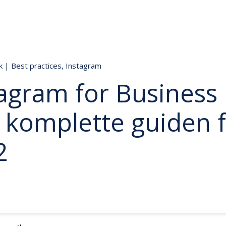
ik
|
Best practices
,
Instagram
agram for Business 
 komplette guiden 
2