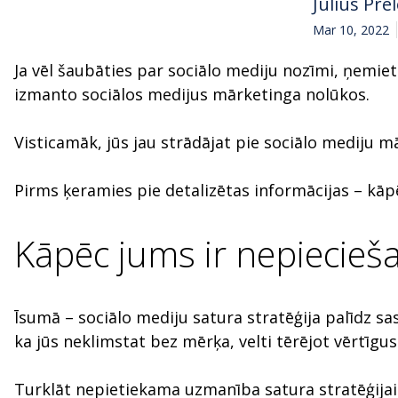
Julius Pre
Mar 10, 2022
Ja vēl šaubāties par sociālo mediju nozīmi, ņemiet
izmanto sociālos medijus mārketinga nolūkos.
Visticamāk, jūs jau strādājat pie sociālo mediju m
Pirms ķeramies pie detalizētas informācijas – kāp
Kāpēc jums ir nepiecieš
Īsumā – sociālo mediju satura stratēģija palīdz sa
ka jūs neklimstat bez mērķa, velti tērējot vērtīgu
Turklāt nepietiekama uzmanība satura stratēģijai 