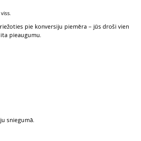
viss.
riežoties pie konversiju piemēra – jūs droši vien
kaita pieaugumu.
iju sniegumā.