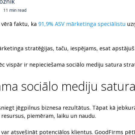
loznik
11 min read
 vērā faktu, ka
91,9% ASV mārketinga speciālistu
uzņ
ārketinga stratēģijas, taču, iespējams, esat apstājuš
ēc vispār ir nepieciešama sociālo mediju satura stra
ama sociālo mediju satura
sniegt jēgpilnus biznesa rezultātus. Tāpat kā jebkur
s resursus, piemēram, laiku un naudu.
var atsvešināt potenciālos klientus. GoodFirms pētī