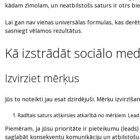
kādam zīmolam, un neatbilstošs saturs ir otrs biež
Lai gan nav vienas universālas formulas, kas derētu
sasniegt vēlamos rezultātus.
Kā izstrādāt sociālo med
Izvirziet mērķus
Jūs to noteikti jau esat dzirdējuši. Mērķu izvirzīša
Radītais saturs atšķirsies atkarībā no mērķiem. Lea
Piemēram, ja jūsu prioritāte ir pieteikumu (leads)
saglabāt konsekventu komunikāciju un atbilstošu