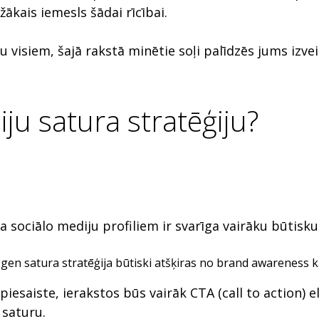
ākais iemesls šādai rīcībai.
 visiem, šajā rakstā minētie soļi palīdzēs jums izve
iju satura stratēģiju?
na sociālo mediju profiliem ir svarīga vairāku būtisku
d gen satura stratēģija būtiski atšķiras no brand awarenes
 piesaiste, ierakstos būs vairāk CTA (call to action)
 saturu.