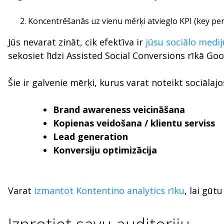
Koncentrēšanās uz vienu mērķi atvieglo KPI (key perf
Jūs nevarat zināt, cik efektīva ir
jūsu sociālo medij
sekosiet līdzi Assisted Social Conversions rīkā Go
Šie ir galvenie mērķi, kurus varat noteikt sociālaj
Brand awareness veicināšana
Kopienas veidošana / klientu serviss
Lead generation
Konversiju optimizācija
Varat
izmantot Kontentino analytics rīku
, lai gūt