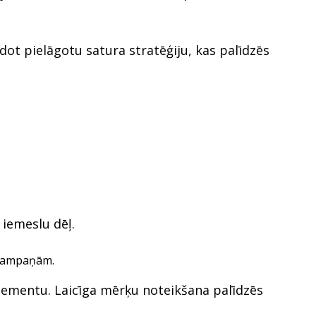
idot pielāgotu satura stratēģiju, kas palīdzēs
 iemeslu dēļ.
s kampaņām.
 elementu. Laicīga mērķu noteikšana palīdzēs