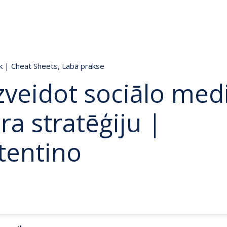
ik
|
Cheat Sheets
,
Labā prakse
zveidot sociālo med
ra stratēģiju |
tentino