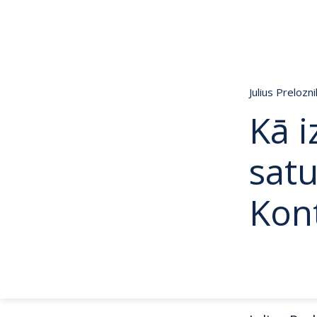
Julius Prelozn
Kā i
satu
Kon