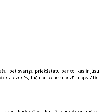
ašu, bet svarīgu priekšstatu par to, kas ir jūsu
aturs rezonēs, taču ar to nevajadzētu apstāties.
t radoši. Padomājiet, kur jūsu auditorija mēdz