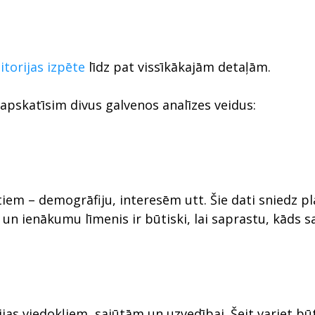
torijas izpēte
līdz pat vissīkākajām detaļām.
 apskatīsim divus galvenos analīzes veidus:
tiem – demogrāfiju, interesēm utt. Šie dati sniedz pl
un ienākumu līmenis ir būtiski, lai saprastu, kāds s
ijas viedokļiem, sajūtām un uzvedībai. Šeit variet bū