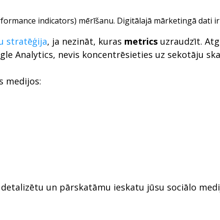
ormance indicators) mērīšanu. Digitālajā mārketingā dati ir 
u stratēģija
, ja nezināt, kuras
metrics
uzraudzīt. Atg
ogle Analytics, nevis koncentrēsieties uz sekotāju s
os medijos:
u detalizētu un pārskatāmu ieskatu jūsu sociālo med