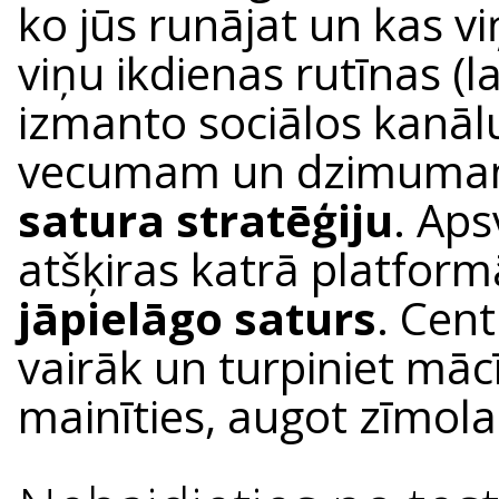
ko jūs runājat un kas vi
viņu ikdienas rutīnas (l
izmanto sociālos kanālu
vecumam un dzimuma
satura stratēģiju
. Aps
atšķiras katrā platfor
jāpielāgo saturs
. Cent
vairāk un turpiniet mācī
mainīties, augot zīmol