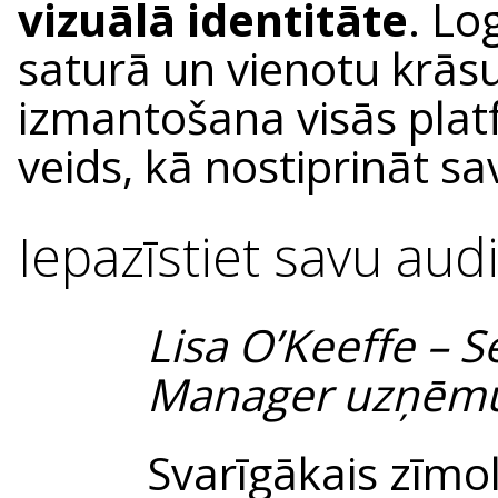
vizuālā identitāte
. Lo
saturā un vienotu krās
izmantošana visās platfo
veids, kā nostiprināt sa
Iepazīstiet savu audi
Lisa O’Keeffe – 
Manager uzņē
Svarīgākais zīmol