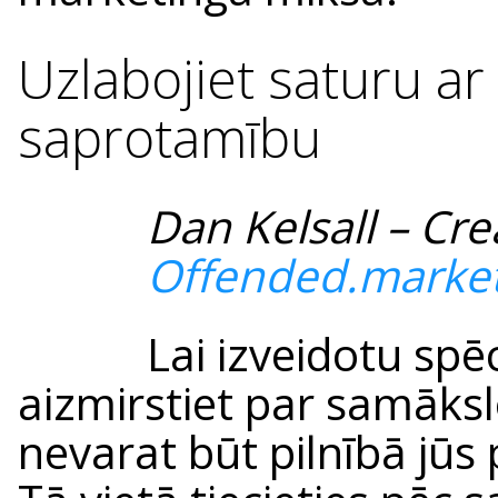
Uzlabojiet saturu ar 
saprotamību
Dan Kelsall – Cr
Offended.marke
Lai izveidotu spēc
aizmirstiet par samāks
nevarat būt pilnībā jūs 