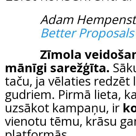
Adam Hempensta
Better Proposals
Zīmola veidošana
mānīgi sarežģīta.
Sāku
taču, ja vēlaties redzēt
gudriem. Pirmā lieta, 
uzsākot kampaņu, ir
k
vienotu tēmu, krāsu g
platformās.