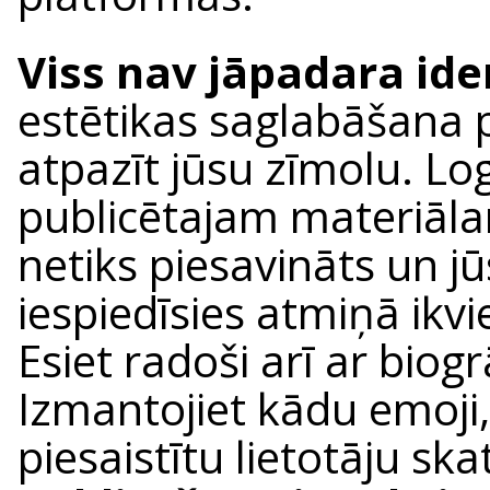
Viss nav jāpadara ide
estētikas saglabāšana p
atpazīt jūsu zīmolu. Lo
publicētajam materiāla
netiks piesavināts un 
iespiedīsies atmiņā ikv
Esiet radoši arī ar biogr
Izmantojiet kādu emoji, 
piesaistītu lietotāju sk