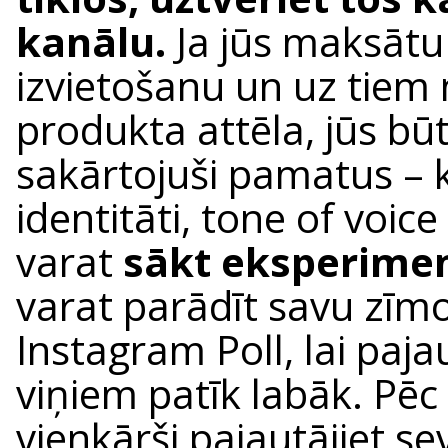
kanālu.
Ja jūs maksātu
izvietošanu un uz tiem 
produkta attēla, jūs bū
sakārtojuši pamatus – 
identitāti, tone of voic
varat
sākt eksperimen
varat parādīt savu zīmo
Instagram Poll, lai paja
viņiem patīk labāk. Pēc
vienkārši pajautājiet se