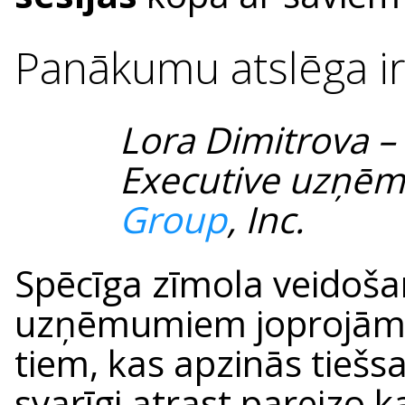
Panākumu atslēga ir
Lora Dimitrova –
Executive uzņ
Group
, Inc.
Spēcīga zīmola veidošan
uzņēmumiem joprojām 
tiem, kas apzinās tiešsa
svarīgi atrast pareizo k