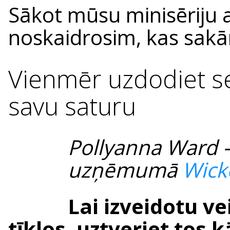
Sākot mūsu minisēriju
noskaidrosim, kas sak
Vienmēr uzdodiet se
savu saturu
Pollyanna Ward 
uzņēmumā
Wick
Lai izveidotu v
tīklos, uztveriet tos