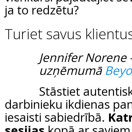
ja to redzētu?
Turiet savus klientus
Jennifer Norene 
uzņēmumā
Beyo
Stāstiet autentis
darbinieku ikdienas p
iesaisti sabiedrībā.
Katr
sesijas
kopā ar saviem 