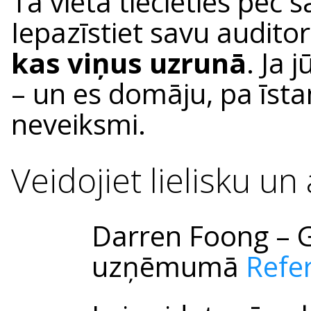
Tā vietā tiecieties pēc 
Iepazīstiet savu audito
kas viņus uzrunā
. Ja 
– un es domāju, pa īstam
neveiksmi.
Veidojiet lielisku un
Darren Foong – 
uzņēmumā
Refe