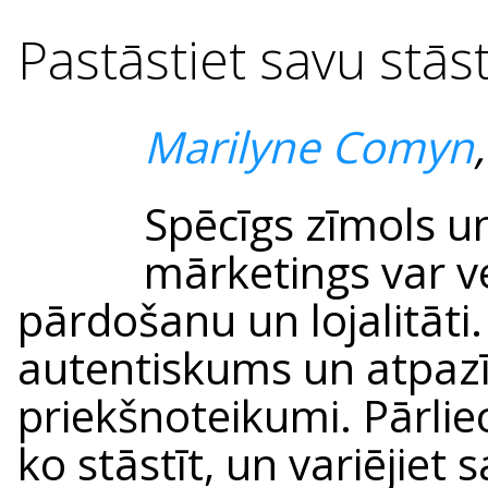
Pastāstiet savu stāst
Marilyne Comyn
Spēcīgs zīmols u
mārketings var v
pārdošanu un lojalitāti.
autentiskums un atpazī
priekšnoteikumi. Pārlieci
ko stāstīt, un variējiet