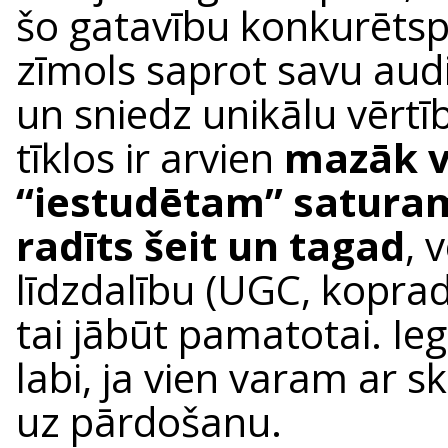
šo gatavību konkurētsp
zīmols saprot savu audit
un sniedz unikālu vērtīb
tīklos ir arvien
mazāk v
“iestudētam” satura
radīts šeit un tagad
, 
līdzdalību (UGC, koprade
tai jābūt pamatotai. Ieg
labi, ja vien varam ar s
uz pārdošanu.