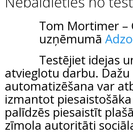
Nebaidieties no tes
Tom Mortimer –
uzņēmumā
Adz
Testējiet idejas un 
atvieglotu darbu. Daž
automatizēšana var at
izmantot piesaistošāka 
palīdzēs piesaistīt plaš
zīmola autoritāti sociāla