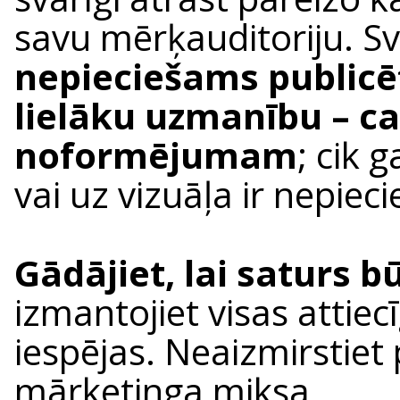
savu mērķauditoriju. Svar
nepieciešams publicē
lielāku uzmanību – ca
noformējumam
; cik 
vai uz vizuāļa ir nepiec
Gādājiet, lai saturs 
izmantojiet visas attiec
iespējas. Neaizmirstiet
mārketinga miksa.