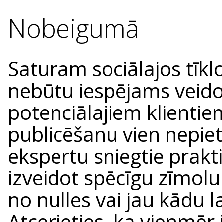
Nobeigumā
Saturam sociālajos tīklo
nebūtu iespējams veidot
potenciālajiem klientie
publicēšanu vien nepie
ekspertu sniegtie prakt
izveidot spēcīgu zīmolu 
no nulles vai jau kādu l
Atcerieties, ka vienmēr i