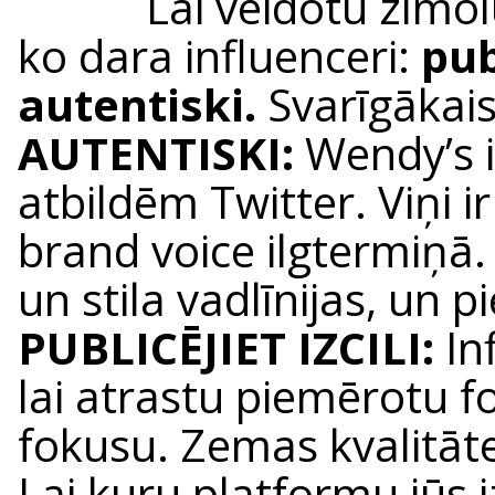
Lai veidotu zīmolu
ko dara influenceri:
pub
autentiski.
Svarīgākais
AUTENTISKI:
Wendy’s i
atbildēm Twitter. Viņi 
brand voice ilgtermiņā
un stila vadlīnijas, un p
PUBLICĒJIET IZCILI:
In
lai atrastu piemērotu 
fokusu. Zemas kvalitāte
Lai kuru platformu jūs i