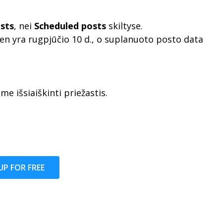
sts
, nei
Scheduled posts
skiltyse.
dien yra rugpjūčio 10 d., o suplanuoto posto data
e išsiaiškinti priežastis.
UP FOR FREE