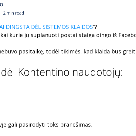
no
2 min read
I DINGSTA DĖL SISTEMOS KLAIDOS
“?
ai kurie jų suplanuoti postai staiga dingo iš Faceb
uvo pasitaikę, todėl tikimės, kad klaida bus greitai
dėl Kontentino naudotojų:
je gali pasirodyti toks pranešimas.