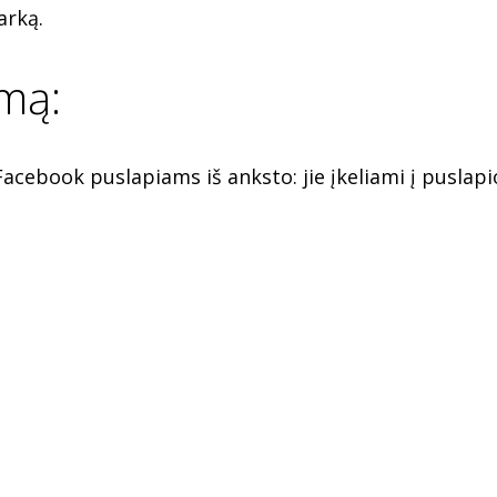
arką.
mą:
Facebook puslapiams iš anksto: jie įkeliami į puslap