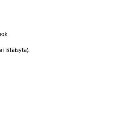
ook.
 ištaisyta).