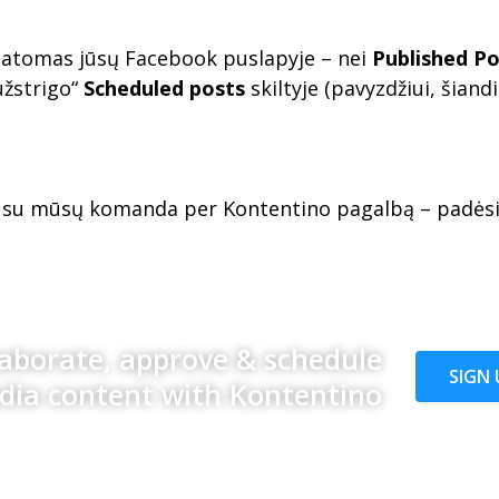
ematomas jūsų Facebook puslapyje – nei
Published Po
užstrigo“
Scheduled posts
skiltyje (pavyzdžiui, šian
ite su mūsų komanda per Kontentino pagalbą – padėsim
laborate, approve & schedule
SIGN 
edia content with Kontentino