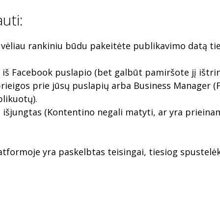
uti:
vėliau rankiniu būdu pakeitėte publikavimo datą tie
š Facebook puslapio (bet galbūt pamiršote jį ištrint
prieigos prie jūsų puslapių arba Business Manager (
likuotų).
išjungtas (Kontentino negali matyti, ar yra prieina
tformoje yra paskelbtas teisingai, tiesiog spustelėk