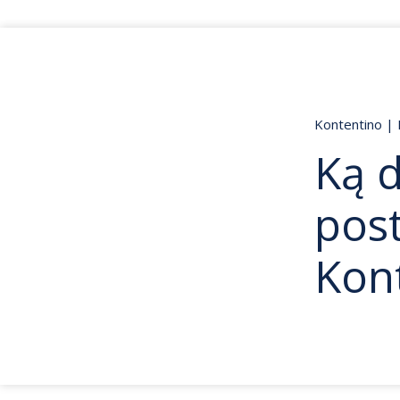
Kontentino
|
Ką d
pos
Kon