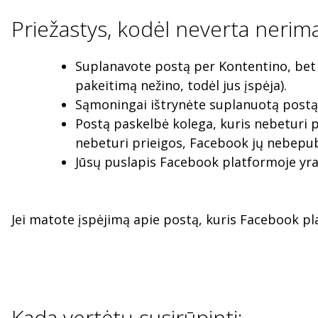
Priežastys, kodėl neverta nerima
Suplanavote postą per Kontentino, bet 
pakeitimą nežino, todėl jus įspėja).
Sąmoningai ištrynėte suplanuotą postą i
Postą paskelbė kolega, kuris nebeturi 
nebeturi prieigos, Facebook jų nebepub
Jūsų puslapis Facebook platformoje yra 
Jei matote įspėjimą apie postą, kuris Facebook pla
Kada vertėtų susirūpinti: