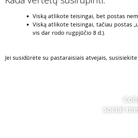
Viską atlikote teisingai, bet postas n
Viską atlikote teisingai, tačiau postas „
vis dar rodo rugpjūčio 8 d.).
Jei susidūrėte su pastaraisiais atvejais, susisiek
Col
social m