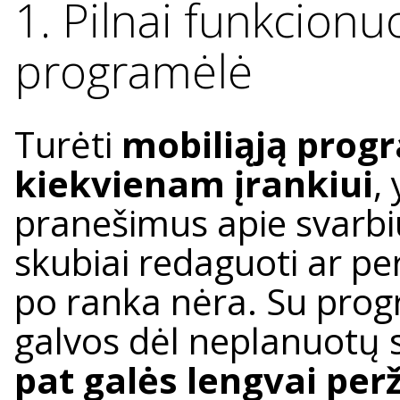
1. Pilnai funkcionuo
programėlė
Turėti
mobiliąją prog
kiekvienam įrankiui
,
pranešimus apie svarbius
skubiai redaguoti ar pe
po ranka nėra. Su prog
galvos dėl neplanuotų s
pat galės lengvai perži