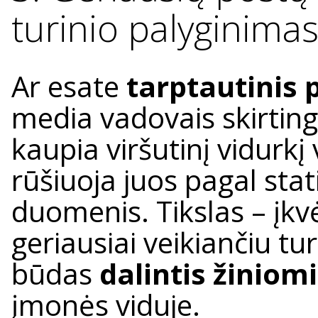
turinio palyginimas
Ar esate
tarptautinis 
media vadovais skirtin
kaupia viršutinį vidurkį 
rūšiuoja juos pagal stati
duomenis. Tikslas – įkvė
geriausiai veikiančiu tur
būdas
dalintis žiniom
įmonės viduje.