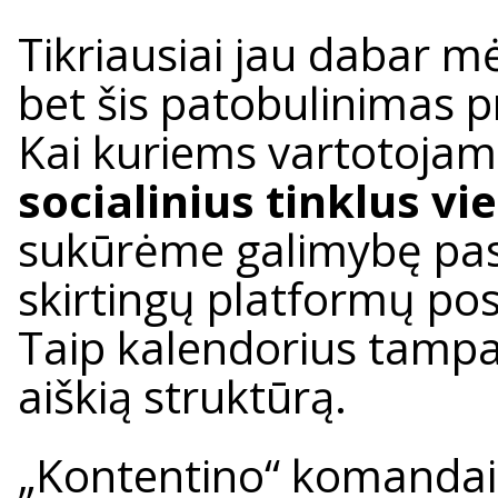
Tikriausiai jau dabar 
bet šis patobulinimas pr
Kai kuriems vartotojams
socialinius tinklus vie
sukūrėme galimybę pasir
skirtingų platformų pos
Taip kalendorius tampa d
aiškią struktūrą.
„Kontentino“ komandai