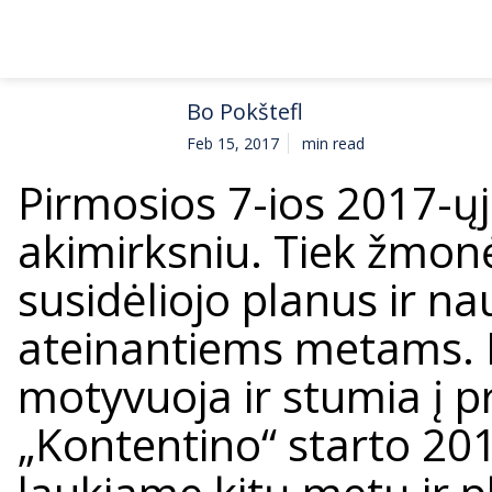
Bo Pokštefl
Feb 15, 2017
min read
Pirmosios 7-ios 2017-ų
akimirksniu. Tiek žmonė
susidėliojo planus ir n
ateinantiems metams. Pu
motyvuoja ir stumia į p
„Kontentino“ starto 20