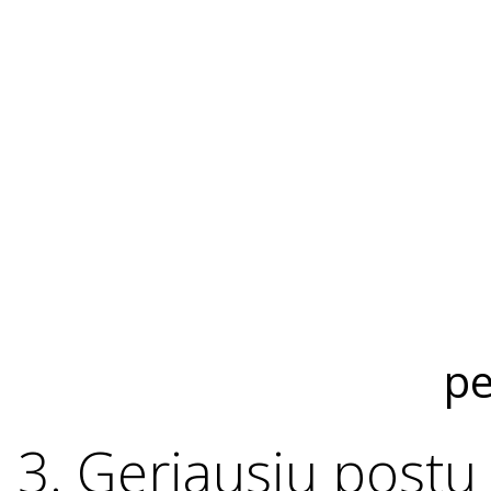
pe
3. Geriausių post