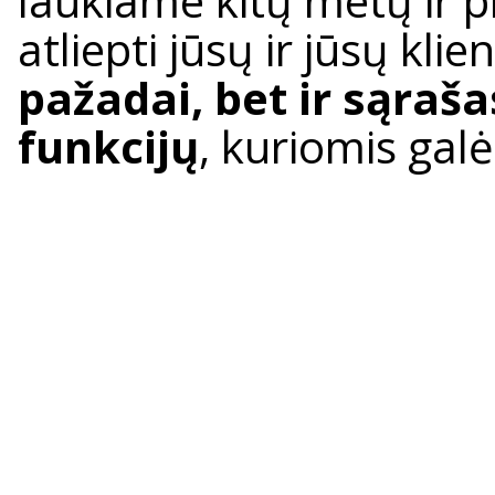
laukiame kitų metų ir p
atliepti jūsų ir jūsų kli
pažadai, bet ir sąraš
funkcijų
, kuriomis gal