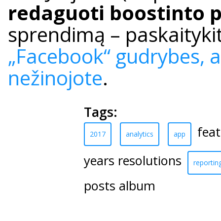
redaguoti boostinto 
sprendimą – paskaityki
„Facebook“ gudrybes, ap
nežinojote
.
Tags:
fea
2017
analytics
app
years resolutions
reportin
posts album