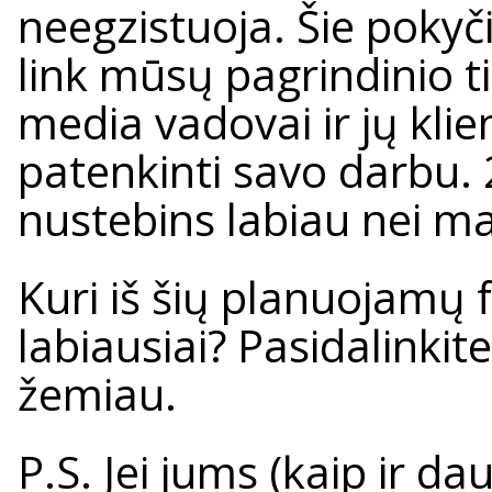
neegzistuoja. Šie pokyči
link mūsų pagrindinio tik
media vadovai ir jų kli
patenkinti savo darbu. 
nustebins labiau nei m
Kuri iš šių planuojamų 
labiausiai? Pasidalink
žemiau.
P.S. Jei jums (kaip ir da