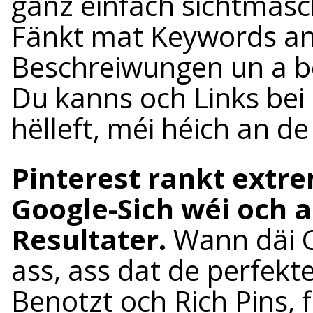
ganz einfach sichtmasc
Fänkt mat Keywords an 
Beschreiwungen un a b
Du kanns och Links bei
hëlleft, méi héich an de
Pinterest rankt extr
Google-Sich wéi och a
Resultater.
Wann däi C
ass, ass dat de perfekte
Benotzt och Rich Pins, 