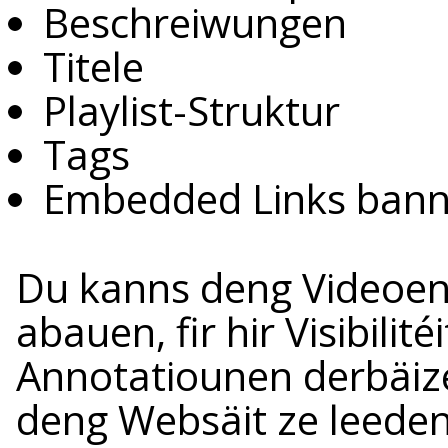
Beschreiwungen
Titele
Playlist-Struktur
Tags
Embedded Links bann
Du kanns deng Videoen
abauen, fir hir Visibilité
Annotatiounen derbäize
deng Websäit ze leeden