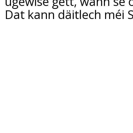
ugewise gëtt, wann se 
Dat kann däitlech méi S