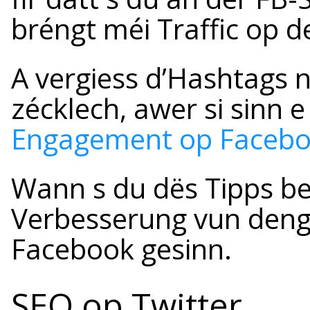
bréngt méi Traffic op d
A vergiess d’Hashtags 
zécklech, awer si sinn e
Engagement op Faceboo
Wann s du dës Tipps bef
Verbesserung vun den
Facebook gesinn.
SEO op Twitter