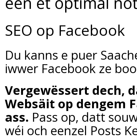
een et optimal not
SEO op Facebook
Du kanns e puer Saache
iwwer Facebook ze boo
Vergewëssert dech, d
Websäit op dengem Fa
ass.
Pass op, datt sou
wéi och eenzel Posts K