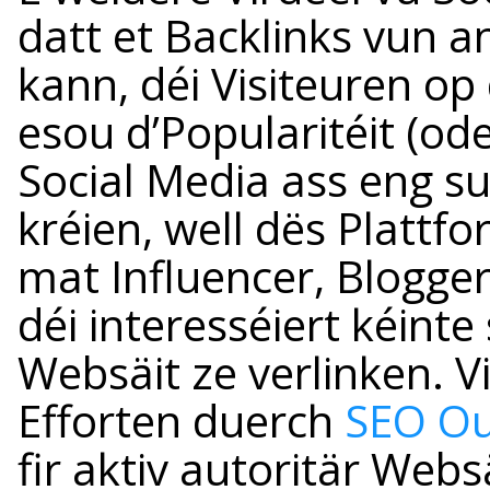
datt et Backlinks vun 
kann, déi Visiteuren op
esou d’Popularitéit (od
Social Media ass eng su
kréien, well dës Plattf
mat Influencer, Blogge
déi interesséiert kéinte
Websäit ze verlinken. Vi
Efforten duerch
SEO Ou
fir aktiv autoritär Web