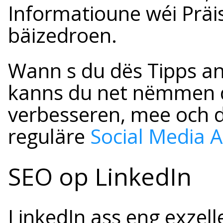
Informatioune wéi Prä
bäizedroen.
Wann s du dës Tipps an
kanns du net nëmmen de
verbesseren, mee och 
reguläre
Social Media A
SEO op LinkedIn
LinkedIn ass eng exzell