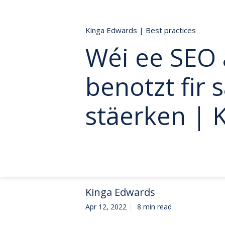
Kinga Edwards
|
Best practices
Wéi ee SEO 
benotzt fir 
stäerken | 
Kinga Edwards
Apr 12, 2022
8 min read