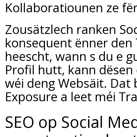
Kollaboratiounen ze fë
Zousätzlech ranken Soci
konsequent ënner den T
heescht, wann s du e gu
Profil hutt, kann dëse
wéi deng Websäit. Dat 
Exposure a leet méi Tra
SEO op Social Med