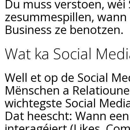
Du muss verstoen, wéi 
zesummespillen, wann s
Business ze benotzen.
Wat ka Social Med
Well et op de Social Me
Mënschen a Relatioune 
wichtegste Social Medi
Dat heescht: Wann een
interagéiert (Likes, Co