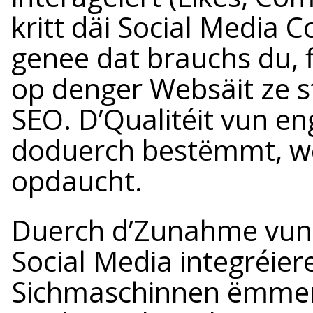
kritt däi Social Media 
genee dat brauchs du, f
op denger Websäit ze s
SEO. D’Qualitéit vun en
doduerch bestëmmt, wé
opdaucht.
Duerch d’Zunahme vun
Social Media integréie
Sichmaschinnen ëmmer m