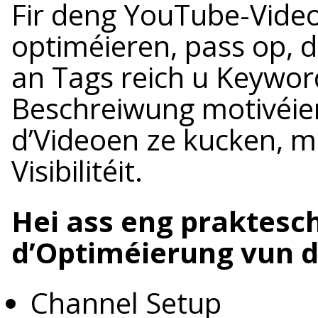
Fir deng YouTube-Video
optiméieren, pass op, d
an Tags reich u Keyword
Beschreiwung motivéier
d’Videoen ze kucken, me
Visibilitéit.
Hei ass eng praktesch
d’Optiméierung vun 
Channel Setup