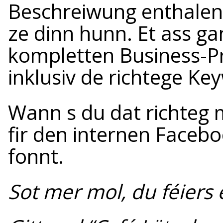
Beschreiwung enthalen
ze dinn hunn. Et ass ga
kompletten Business-Pr
inklusiv de richtege K
Wann s du dat richteg
fir den internen Faceb
fonnt.
Sot mer mol, du féiers 