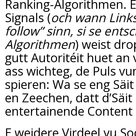
Ranking-Algorithmen. E
Signals (
och wann Links
follow” sinn, si se ent
Algorithmen
) weist dr
gutt Autoritéit huet an
ass wichteg, de Puls vu
spieren: Wa se eng Säit
en Zeechen, datt d’Säit
entertainende Content b
E weidere Virdeel vu Soc