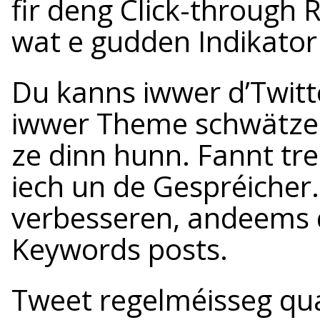
fir deng Click-through 
wat e gudden Indikator 
Du kanns iwwer d’Twitte
iwwer Theme schwätze
ze dinn hunn. Fannt tr
iech un de Gespréicher
verbesseren, andeems 
Keywords posts.
Tweet regelméisseg qua