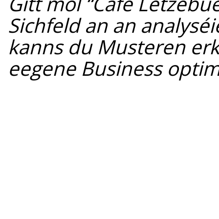
Gitt mol “Café Lëtzebu
Sichfeld an an analyséi
kanns du Musteren erk
eegene Business optim