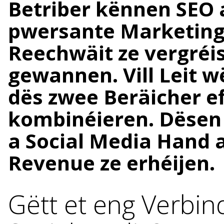
Betriber kënnen SEO a
pwersante Marketing-T
Reechwäit ze vergréis
gewannen. Vill Leit w
dës zwee Beräicher e
kombinéieren. Dësen A
a Social Media Hand 
Revenue ze erhéijen.
Gëtt et eng Verbin