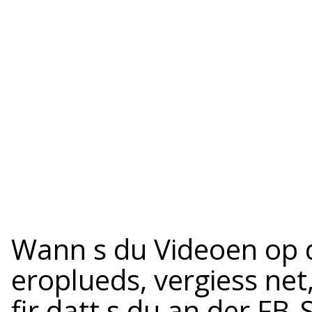
Wann s du Videoen op
eroplueds, vergiess net,
fir datt s du an der FB-