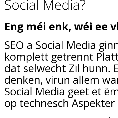
Social Media?
Eng méi enk, wéi ee v
SEO a Social Media ginn
komplett getrennt Plat
dat selwecht Zil hunn. E
denken, virun allem wan
Social Media geet et ë
op technesch Aspekter 