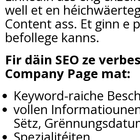
well et en héichwäerte
Content ass. Et ginn e p
befollege kanns.
Fir däin SEO ze verbes
Company Page mat:
Keyword-raiche Besc
vollen Informatiounen
Sëtz, Grënnungsdatu
Spezialitéiten