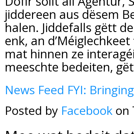
Dofir sollt all Agentur
jiddereen aus dësem Be
halen. Jiddefalls gëtt
enk, an d’Méiglechkeet f
mat hinnen ze interagé
meeschte bedeiten, gë
News Feed FYI: Bringing
Posted by
Facebook
on 