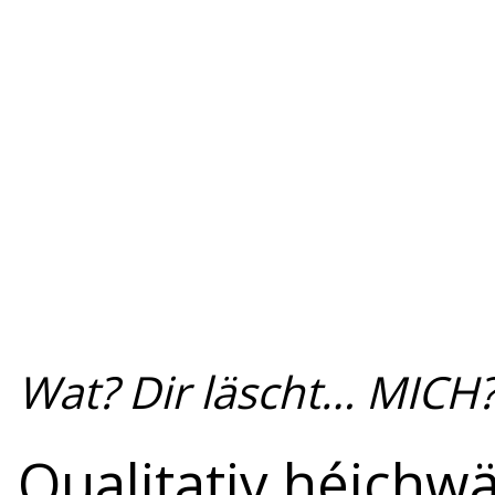
Wat? Dir läscht… MICH?
Qualitativ héichwä