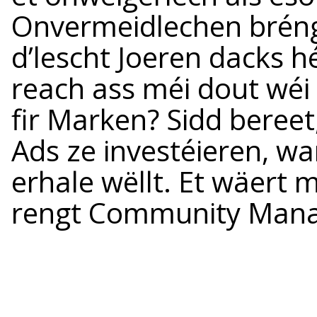
Onvermeidlechen bréng
d’lescht Joeren dacks h
reach ass méi dout wéi
fir Marken? Sidd beree
Ads ze investéieren, wa
erhale wëllt. Et wäert
rengt Community Man