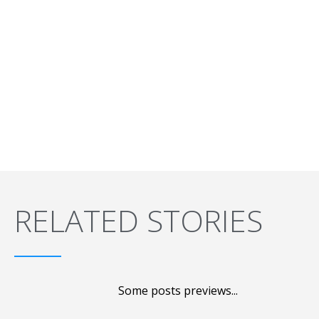
RELATED STORIES
Some posts previews...