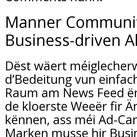
Manner Communit
Business-driven Ak
Dëst wäert méiglecherw
d’Bedeitung vun einfach
Raum am News Feed ëm
de kloerste Weeër fir 
kënnen, ass méi Ad-C
Marken musse hir Busin