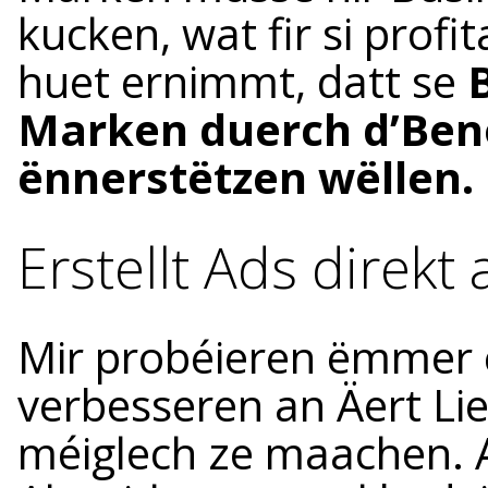
kucken, wat fir si prof
huet ernimmt, datt se
Marken duerch d’Ben
ënnerstëtzen wëllen.
Erstellt Ads direkt
Mir probéieren ëmmer 
verbesseren an Äert Li
méiglech ze maachen. 