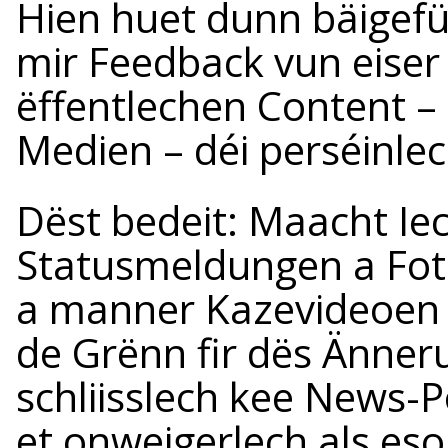
Hien huet dunn bäigefü
mir Feedback vun eiser
ëffentlechen Content –
Medien – déi perséinle
Dëst bedeit: Maacht Iec
Statusmeldungen a Fot
a manner Kazevideoen
de Grënn fir dës Änner
schliisslech kee News-
et onweigerlech als es