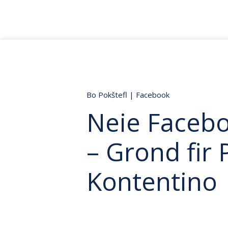
Bo Pokštefl
|
Facebook
Neie Faceb
– Grond fir 
Kontentino