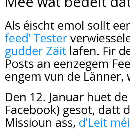
Mee wat bedeit dat
Als éischt emol sollt e
feed’ Tester
verwiessele
gudder Zäit
lafen. Fir 
Posts an eenzegem Feed
engem vun de Länner, w
Den 12. Januar huet d
Facebook) gesot, datt
Missioun ass,
d’Leit m