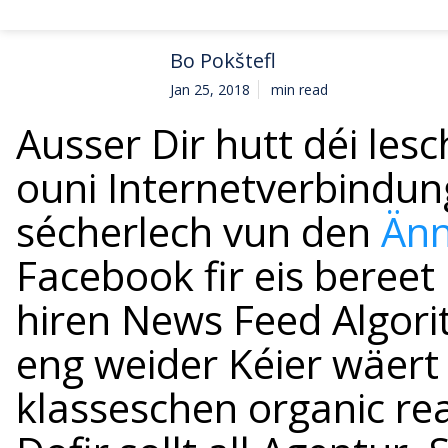
Bo Pokštefl
Jan 25, 2018
min read
Ausser Dir hutt déi lesc
ouni Internetverbindu
sécherlech vun den
Än
Facebook fir eis bereet 
hiren News Feed Algori
eng weider Kéier wäert 
klasseschen organic re