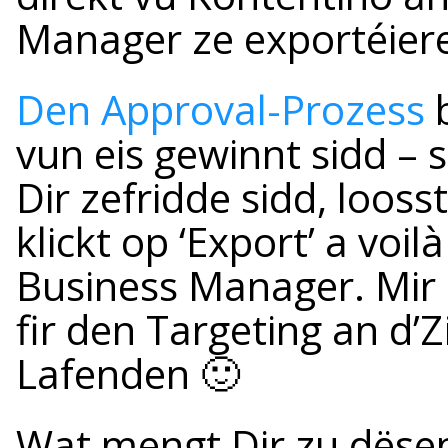
Manager ze exportéier
Den Approval-Prozess
b
vun eis gewinnt sidd – 
Dir zefridde sidd, loos
klickt op ‘Export’ a voi
Business Manager. Mir
fir den Targeting an d’Z
Lafenden 🙂
Wat mengt Dir zu dëse