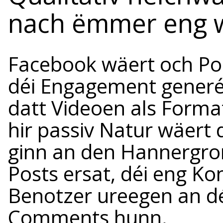
nach ëmmer eng w
Facebook wäert och Pos
déi Engagement generéi
datt Videoen als Forma
hir passiv Natur wäert d
ginn an den Hannergro
Posts ersat, déi eng Ko
Benotzer ureegen an dé
Comments hunn.