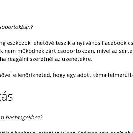
csoportokban?
ning eszközök lehetővé teszik a nyilvános Facebook c
k nem működnek zárt csoportokban, mivel az sértené
ha reagálni szeretnél az üzenetekre.
esővel ellenőrizheted, hogy egy adott téma felmerül
tás
ram hashtagekhez?