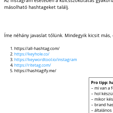
Az Instagram esetében a kulcsszókutatás gyakorla
másolható hashtageket találj.
Íme néhány javaslat tőlünk. Mindegyik kicsit más,
https://all-hashtag.com/
https://keyhole.co/
https://keywordtool.io/instagram
https://ritetag.com/
https://hashtagify.me/
Pro tipp: 
– mi van a 
– hol készül
– mikor kés
– brand ha
– általános