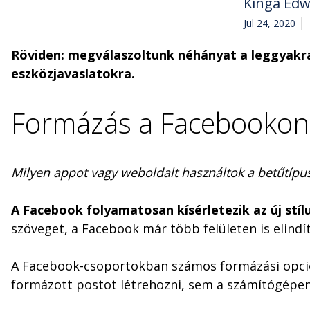
Kinga Ed
Jul 24, 2020
Röviden: megválaszoltunk néhányat a leggyakrab
eszközjavaslatokra.
Formázás a Facebookon
Milyen appot vagy weboldalt használtok a betűtíp
A Facebook folyamatosan kísérletezik az új stí
szöveget, a Facebook már több felületen is elindít
A Facebook-csoportokban számos formázási opció 
formázott postot létrehozni, sem a számítógépen 