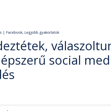
ds
|
Facebook
,
Legjobb gyakorlatok
eztétek, válaszoltu
népszerű social med
dés