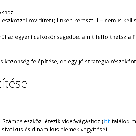
okhoz.
eszközzel rövidített) linken keresztül – nem is kell 
erül az egyéni célközönségedbe, amit feltölthetsz a 
es közönség felépítése, de egy jó stratégia részeké
ítése
. Számos eszköz létezik videóvágáshoz (
itt
találod m
i statikus és dinamikus elemek vegyítését.