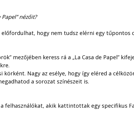
 Papel” nézőit?
s előfordulhat, hogy nem tudsz elérni egy tűpontos 
ök” mezőjében keress rá a „La Casa de Papel” kifej
kre.
si körként. Nagy az esélye, hogy így eléred a célköz
egadhatod a sorozat színészeit is.
t a felhasználókat, akik kattintottak egy specifikus