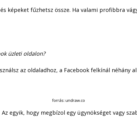
s képeket fűzhetsz össze. Ha valami profibbra vágys
ook üzleti oldalon?
ználsz az oldaladhoz, a Facebook felkínál néhány al
.
forrás: undraw.co
n. Az egyik, hogy megbízol egy ügynökséget vagy sza