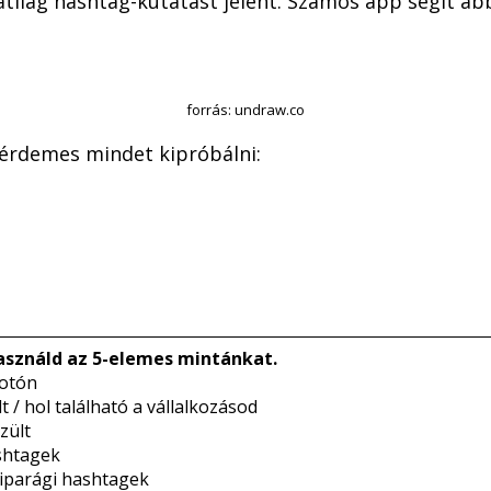
tilag hashtag-kutatást jelent. Számos app segít ab
forrás: undraw.co
 érdemes mindet kipróbálni:
használd az 5-elemes mintánkat.
fotón
t / hol található a vállalkozásod
zült
shtagek
 iparági hashtagek