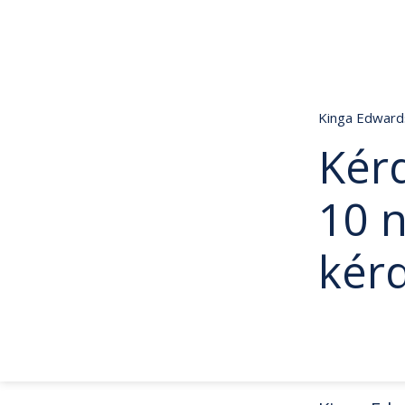
Kinga Edwar
Kérd
10 
kér