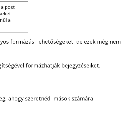
 a post
keket
nül a
zonyos formázási lehetőségeket, de ezek még nem
gítségével formázhatják bejegyzéseiket.
meg, ahogy szeretnéd, mások számára