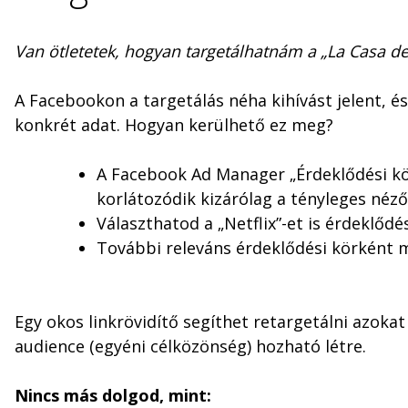
Van ötletetek, hogyan targetálhatnám a „La Casa de
A Facebookon a targetálás néha kihívást jelent, é
konkrét adat. Hogyan kerülhető ez meg?
A Facebook Ad Manager „Érdeklődési kör
korlátozódik kizárólag a tényleges néző
Választhatod a „Netflix”-et is érdeklődé
További releváns érdeklődési körként m
Egy okos linkrövidítő segíthet retargetálni azoka
audience (egyéni célközönség) hozható létre.
Nincs más dolgod, mint: