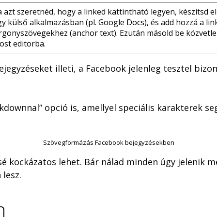
 azt szeretnéd, hogy a linked kattintható legyen, készítsd el
y külső alkalmazásban (pl. Google Docs), és add hozzá a lin
rgonyszövegekhez (anchor text). Ezután másold be közvetle
ost editorba.
ejegyzéseket illeti, a Facebook jelenleg tesztel bi
downnal” opció is, amellyel speciális karakterek se
Szövegformázás Facebook bejegyzésekben
sé kockázatos lehet. Bár nálad minden úgy jelenik 
 lesz.
n