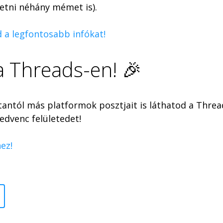
etni néhány mémet is).
od a legfontosabb infókat!
 a Threads-en! 🎉
ntól más platformok posztjait is láthatod a Thread
edvenc felületedet!
ez!