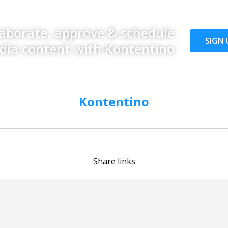
laborate, approve & schedule
SIGN 
edia content with Kontentino
Kontentino
Share links