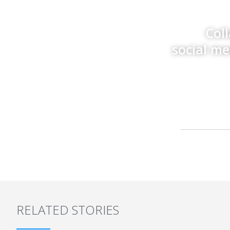
Col
social m
RELATED STORIES