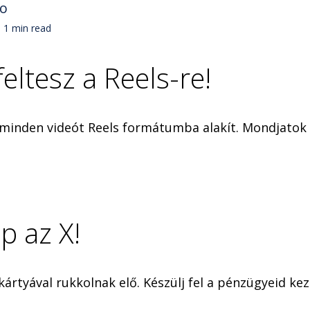
no
1 min read
ltesz a Reels-re!
 minden videót Reels formátumba alakít. Mondjatok 
p az X!
kkártyával rukkolnak elő. Készülj fel a pénzügyeid ke