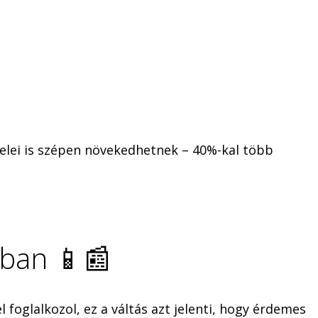
telei is szépen növekedhetnek – 40%-kal több
sban 📱📰
foglalkozol, ez a váltás azt jelenti, hogy érdemes