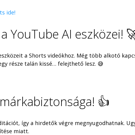
ts ide!
 a YouTube AI eszközei! 
eszközeit a Shorts videókhoz. Még több alkotó kap
gy része talán kissé… felejthető lesz. 😅
 márkabiztonsága! 👍
tációt, így a hirdetők végre megnyugodhatnak. Ugy
tése miatt.