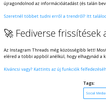
újragondolnod az információátadást (és talán bev
Szeretnél többet tudni erről a trendről? Itt talál
🚀 Fediverse frissítések
Az Instagram Threads még közösségibb lett! Mosta
eléred a többi appból anélkül, hogy elhagynád a k
Kiváncsi vagy? Kattints az új funkciók felfedezéséh
Tags:
Social Media