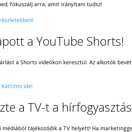
d; fókuszálj arra, amit irányítani tudsz!
 részletekben!
kapott a YouTube Shorts!
árlást a Shorts videókon keresztül. Az alkotók bevé
Kattints ide!
zte a TV-t a hírfogyasztá
 médiából tájékozódik a TV helyett! Ha marketinggel 