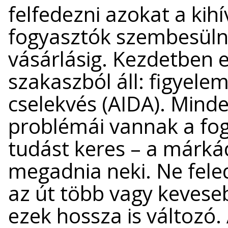
felfedezni azokat a kih
fogyasztók szembesülne
vásárlásig. Kezdetben 
szakaszból áll: figyelem
cselekvés (AIDA). Min
problémái vannak a fog
tudást keres – a márkád
megadnia neki. Ne fele
az út több vagy keveseb
ezek hossza is változó.