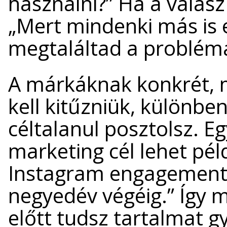
használni?” Ha a válas
„Mert mindenki más is e
megtaláltad a probléma
A márkáknak konkrét, m
kell kitűzniük, különben
céltalanul posztolsz. E
marketing cél lehet pél
Instagram engagement 
negyedév végéig.” Így 
előtt tudsz tartalmat gy