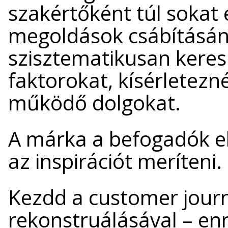
szakértőként túl sokat 
megoldások csábításána
szisztematikusan keres
faktorokat, kísérletezn
működő dolgokat.
A márka a befogadók el
az inspirációt meríteni.
Kezdd a customer journe
rekonstruálásával – en