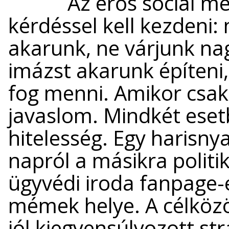
Az erős social m
kérdéssel kell kezdeni: 
akarunk, ne várjunk na
imázst akarunk építeni
fog menni. Amikor csak 
javaslom. Mindkét ese
hitelesség. Egy harisn
napról a másikra polit
ügyvédi iroda fanpage-
mémek helye. A célköz
jól kiegyensúlyozott str