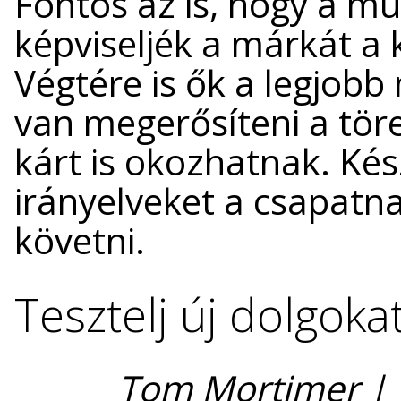
Fontos az is, hogy a m
képviseljék a márkát a
Végtére is ők a legjob
van megerősíteni a töre
kárt is okozhatnak. Kés
irányelveket a csapatn
követni.
Tesztelj új dolgoka
Tom Mortimer |