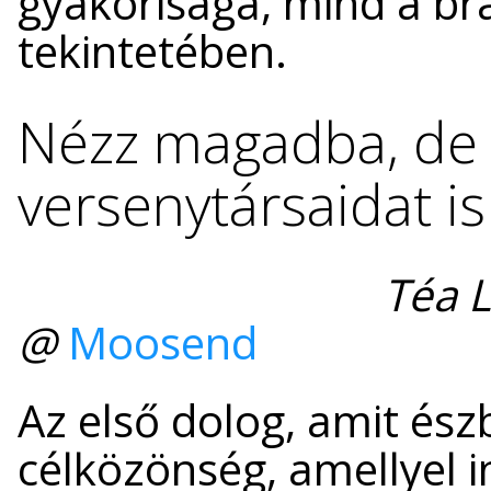
gyakorisága, mind a bra
tekintetében.
Nézz magadba, de f
versenytársaidat is
Téa L
@
Moosend
Az első dolog, amit észb
célközönség, amellyel i