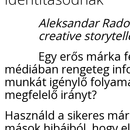
Aleksandar Rados
creative storytel
Egy erős márka f
médiában rengeteg info
munkát igénylő folyama
megfelelő irányt?
Használd a sikeres márk
mások hibáiból, hogy el