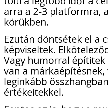
tölti a legtöbb időt a c
arra a 2-3 platformra,
körükben.
Ezután döntsétek el a c
képviseltek. Elkötelező
Vagy humorral építite
van a márkaépítésnek, 
leginkább összhangban 
értékeitekkel.