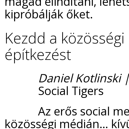
magad elindítani, lehets
kipróbálják őket.
Kezdd a közösségi 
építkezést
Daniel Kotlinski
Social Tigers
Az erős social m
közösségi médián… kív