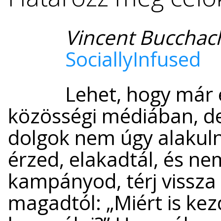
Vincent Bucchac
SociallyInfused
Lehet, hogy már e
közösségi médiában, d
dolgok nem úgy alakuln
érzed, elakadtál, és n
kampányod, térj vissza 
magadtól: „Miért is ke