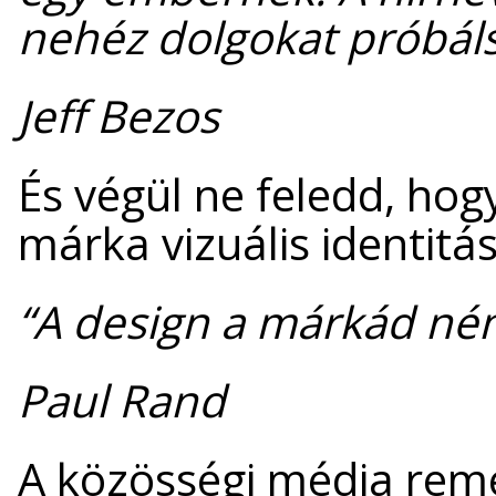
nehéz dolgokat próbálsz
Jeff Bezos
És végül ne feledd, hog
márka vizuális identit
“A design a márkád né
Paul Rand
A közösségi média rem