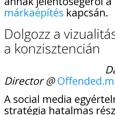
annak jelentőségéről a
márkaépítés
kapcsán.
Dolgozz a vizualit
a konzisztencián
Da
Director @
Offended.m
A social media egyérte
stratégia hatalmas rész