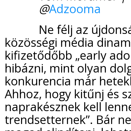
@
Adzooma
Ne félj az újdons
közösségi média dinam
kifizetődőbb „early ado
hibázni, mint olyan dol
konkurencia már hetek
Ahhoz, hogy kitűnj és s
naprakésznek kell lenn
trendsetternek”. Bár n