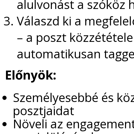
alulvonást a szóköz h
Válaszd ki a megfelelő 
– a poszt közzététel
automatikusan taggeln
Előnyök:
Személyesebbé és köz
posztjaidat
Növeli az engagement