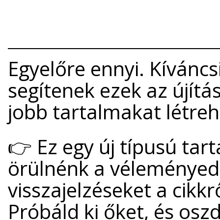
Egyelőre ennyi. Kíváncs
segítenek ezek az újítá
jobb tartalmakat létreh
👉 Ez egy új típusú tar
örülnénk a véleményed
visszajelzéseket a cikkr
Próbáld ki őket, és osz