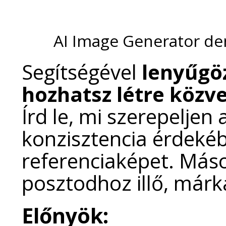
AI Image Generator d
Segítségével
lenyűgöz
hozhatsz létre közv
Írd le, mi szerepeljen 
konzisztencia érdekébe
referenciaképet. Máso
posztodhoz illő, márk
Előnyök: