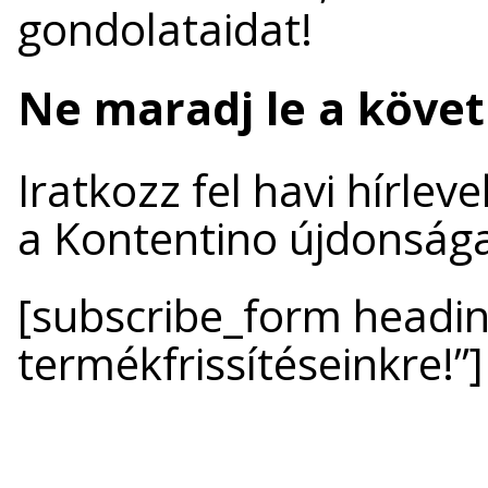
gondolataidat!
Ne maradj le a követk
Iratkozz fel havi hírlev
a Kontentino újdonsága
[subscribe_form headin
termékfrissítéseinkre!”]