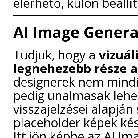
elérhető, külön beáll
AI Image Genera
Tudjuk, hogy a
vizuál
legnehezebb része 
designerek nem mindig
pedig unalmasak lehe
visszajelzései alapján
placeholder képek kés
Itt jön képbe az AI I