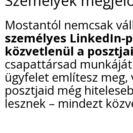
Személyek megjelö
Mostantól nemcsak váll
személyes LinkedIn-pr
közvetlenül a posztj
csapattársad munkáját 
ügyfelet említesz meg, 
posztjaid még hitelese
lesznek – mindezt közv