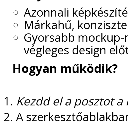
Azonnali képkészít
Márkahű, konziszten
Gyorsabb mockup-m
végleges design elő
Hogyan működik?
Kezdd el a posztot a
A szerkesztőablakb