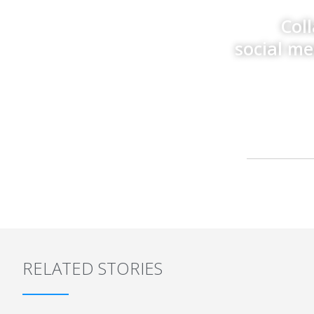
Col
social m
RELATED STORIES