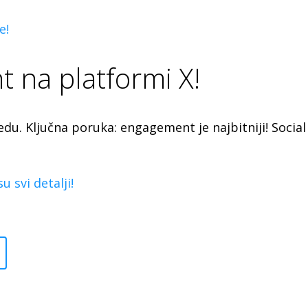
e!
 na platformi X!
feedu. Ključna poruka: engagement je najbitniji! Soci
u svi detalji!