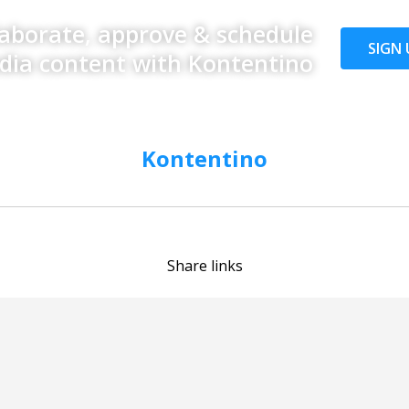
laborate, approve & schedule
SIGN 
edia content with Kontentino
Kontentino
Share links