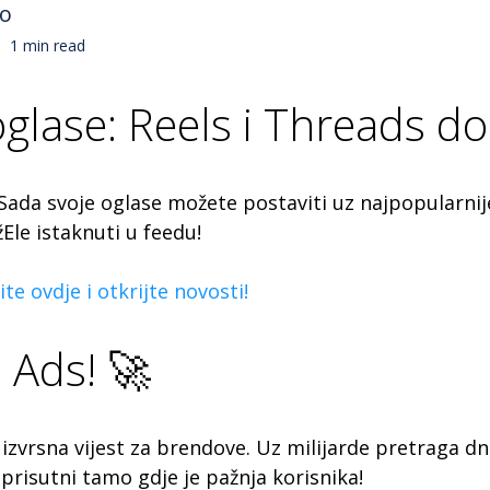
no
1 min read
oglase: Reels i Threads d
Sada svoje oglase možete postaviti uz najpopularnije
Ele istaknuti u feedu!
te ovdje i otkrijte novosti!
 Ads! 🚀
 izvrsna vijest za brendove. Uz milijarde pretraga dn
 prisutni tamo gdje je pažnja korisnika!