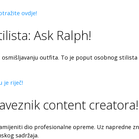
otražite ovdje!
ilista: Ask Ralph!
u osmišljavanju outfita. To je poput osobnog stilist
je riječ!
aveznik content creatora!
zamijeniti dio profesionalne opreme. Uz napredne zn
nskog sadržaja.