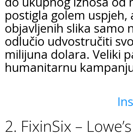
do ukupnog iznosa od mi
postigla golem uspjeh, 
objavljenih slika samo 
odlučio udvostručiti svoj
milijuna dolara. Veliki 
humanitarnu kampanju
In
2. FixinSix – Lowe’s