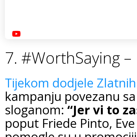
7. #WorthSaying – 
Tijekom dodjele Zlatni
kampanju povezanu sa 
sloganom:
“Jer vi to z
poput Friede Pinto, Eve 
pomogle su u promociji b