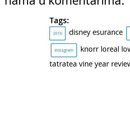
nama u komentarima.
Tags:
disney esurance
2016
knorr loreal l
Instagram
tatratea vine year revie