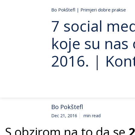
Bo Pokštefl
|
Primjeri dobre prakse
7 social me
koje su nas 
2016. | Kon
Bo Pokštefl
Dec 21, 2016
min read
S obzirom na to da se
2