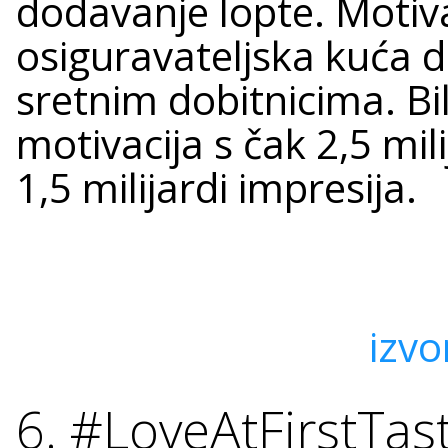
dodavanje lopte. Motiva
osiguravateljska kuća dij
sretnim dobitnicima. Bil
motivacija s čak 2,5 mi
1,5 milijardi impresija.
izvo
6. #LoveAtFirstTas