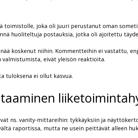
toimistolle, joka oli juuri perustanut oman someti
ä huoliteltuja postauksia, jotka oli ajoitettu täyde
enää koskenut niihin. Kommentteihin ei vastattu, en
 valmistumista, eivät yleisön reaktioita.
a tuloksena ei ollut kasvua.
taaminen liiketoimintahy
t ns. vanity-mittareihin: tykkäyksiin ja näyttökertoi
ältä raportissa, mutta ne usein peittävät alleen h