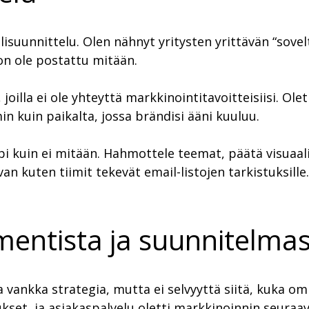
lisuunnittelu. Olen nähnyt yritysten yrittävän “sove
on ole postattu mitään.
oilla ei ole yhteyttä markkinointitavoitteisiisi. Olet
 kuin paikalta, jossa brändisi ääni kuuluu.
uin ei mitään. Hahmottele teemat, päätä visuaaline
van kuten tiimit tekevät email-listojen tarkistuksil
entista ja suunnitelma
ja vankka strategia, mutta ei selvyyttä siitä, kuka o
kset, ja asiakaspalvelu oletti markkinoinnin seuraava