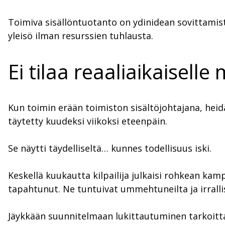
Toimiva sisällöntuotanto on ydinidean sovittamist
yleisö ilman resurssien tuhlausta.
Ei tilaa reaaliaikaiselle
Kun toimin erään toimiston sisältöjohtajana, heidä
täytetty kuudeksi viikoksi eteenpäin.
Se näytti täydelliseltä… kunnes todellisuus iski.
Keskellä kuukautta kilpailija julkaisi rohkean kam
tapahtunut. Ne tuntuivat ummehtuneilta ja irrallis
Jäykkään suunnitelmaan lukittautuminen tarkoitt