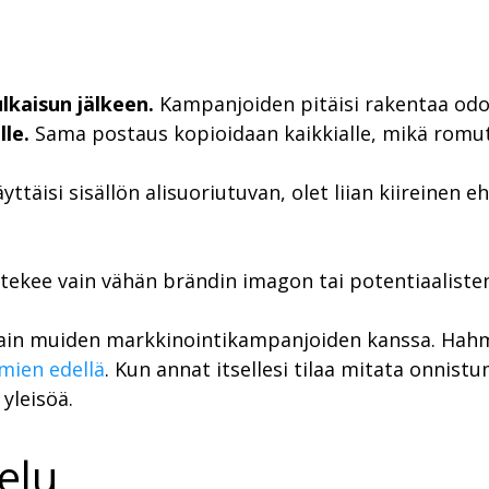
lkaisun jälkeen.
Kampanjoiden pitäisi rakentaa odotus
le.
Sama postaus kopioidaan kaikkialle, mikä romu
yttäisi sisällön alisuoriutuvan, olet liian kiireinen e
 tekee vain vähän brändin imagon tai potentiaaliste
ain muiden markkinointikampanjoiden kanssa. Hahmo
mien edellä
. Kun annat itsellesi tilaa mitata onnist
yleisöä.
elu