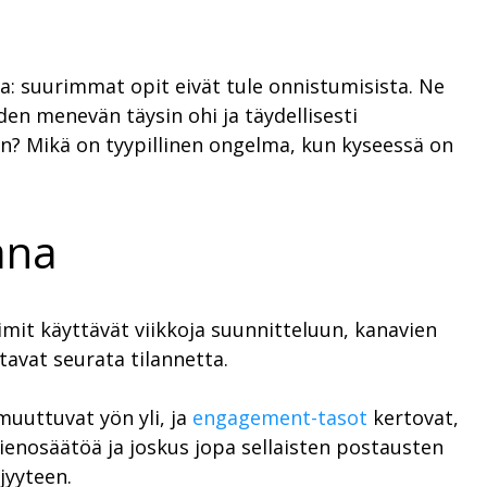
: suurimmat opit eivät tule onnistumisista. Ne
en menevän täysin ohi ja täydellisesti
aan? Mikä on tyypillinen ongelma, kun kyseessä on
ana
imit käyttävät viikkoja suunnitteluun, kanavien
tavat seurata tilannetta.
muuttuvat yön yli, ja
engagement-tasot
kertovat,
hienosäätöä ja joskus jopa sellaisten postausten
jyyteen.