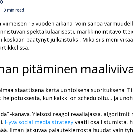
no
3 min read
viimeisen 15 vuoden aikana, voin sanoa varmuudella
nnistuvan spektakulaarisesti, markkinointitavoitteid
ei koskaan päätynyt julkaistuksi. Mikä siis meni vik
rtikkelissa.
lman pitäminen maaliviiv
elmaa staattisena kertaluontoisena suorituksena. Ti
at helpotuksesta, kun kaikki on scheduloitu… ja unoh
a” -kanava. Yleisösi reagoi reaaliajassa, algoritmit 
i.
Hyvä social media strategy
vaatii osallistumista, 
ää. Ilman jatkuvaa palautekierrosta huudat vain tyh