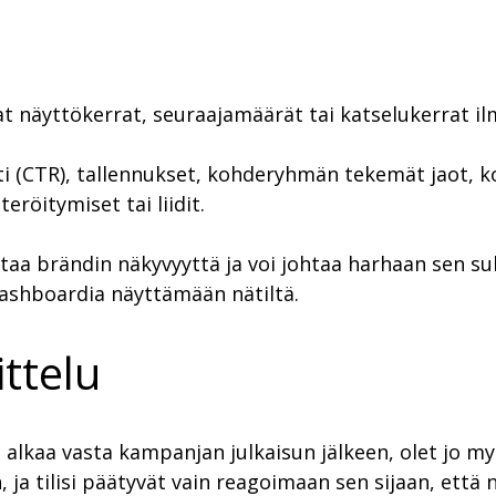
at näyttökerrat, seuraajamäärät tai katselukerrat i
i (CTR), tallennukset, kohderyhmän tekemät jaot, ko
röitymiset tai liidit.
taa brändin näkyvyyttä ja voi johtaa harhaan sen su
a dashboardia näyttämään nätiltä.
ttelu
 alkaa vasta kampanjan julkaisun jälkeen, olet jo m
 ja tilisi päätyvät vain reagoimaan sen sijaan, että 