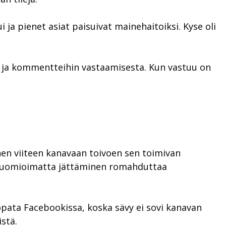
 ja pienet asiat paisuivat mainehaitoiksi. Kyse oli
a ja kommentteihin vastaamisesta. Kun vastuu on
n viiteen kanavaan toivoen sen toimivan
en huomioimatta jättäminen romahduttaa
lopata Facebookissa, koska sävy ei sovi kanavan
stä.