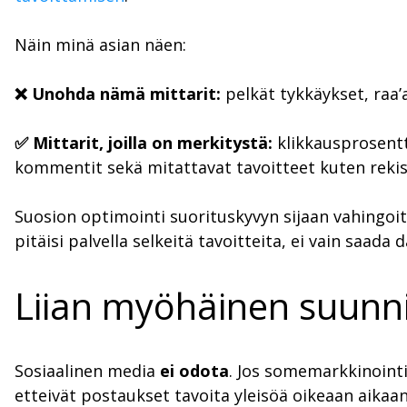
Näin minä asian näen:
❌ Unohda nämä mittarit:
pelkät tykkäykset, raa’
✅ Mittarit, joilla on merkitystä:
klikkausprosentt
kommentit sekä mitattavat tavoitteet kuten rekiste
Suosion optimointi suorituskyvyn sijaan vahingoit
pitäisi palvella selkeitä tavoitteita, ei vain saad
Liian myöhäinen suunni
Sosiaalinen media
ei odota
. Jos somemarkkinointi
etteivät postaukset tavoita yleisöä oikeaan aikaan,