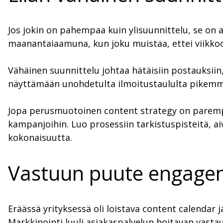
Jos jokin on pahempaa kuin ylisuunnittelu, se on a
maanantaiaamuna, kun joku muistaa, ettei viikko
Vähäinen suunnittelu johtaa hätäisiin postauksiin, j
näyttämään unohdetulta ilmoitustaululta pikemmin
Jopa perusmuotoinen content strategy on parempi k
kampanjoihin. Luo prosessiin tarkistuspisteitä, ai
kokonaisuutta.
Vastuun puute engagem
Eräässä yrityksessä oli loistava content calendar 
Markkinointi luuli asiakaspalvelun hoitavan vastau