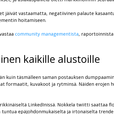
t jäivät vastaamatta, negatiivinen palaute kasaantui
agementin hoitamiseen.
 vastaa
community managementista
, raportoinnist
.
en kaikille alustoille
mmän kuin täsmälleen saman postauksen dumppaamine
immat formaatit, kuvakoot ja rytminsä. Näiden eroj
rikkinäiseltä LinkedInissä. Nokkela twiitti saattaa f
aa tuntua epäjohdonmukaiselta ja irtonaiselta trendei