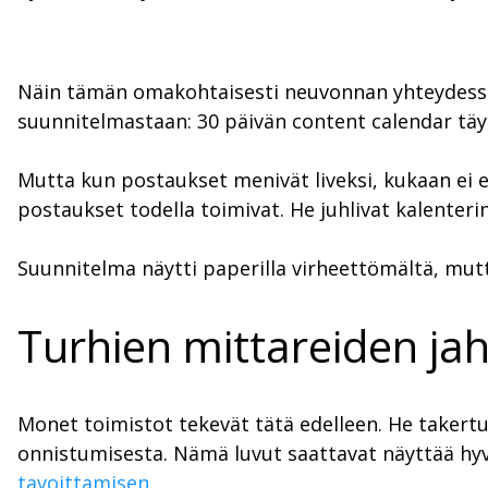
Näin tämän omakohtaisesti neuvonnan yhteydessä 
suunnitelmastaan: 30 päivän content calendar täynn
Mutta kun postaukset menivät liveksi, kukaan ei 
postaukset todella toimivat. He juhlivat kalenterin
Suunnitelma näytti paperilla virheettömältä, mutt
Turhien mittareiden jah
Monet toimistot tekevät tätä edelleen. He takertuva
onnistumisesta. Nämä luvut saattavat näyttää hyv
tavoittamisen
.