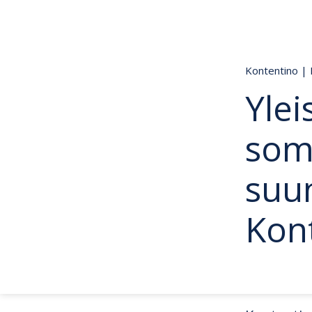
Kontentino
|
Ylei
som
suun
Kon