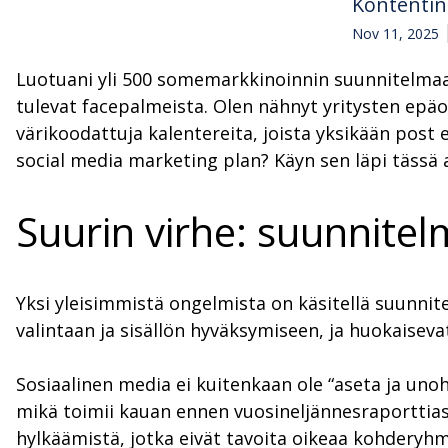
Kontenti
Nov 11, 2025
Luotuani yli 500 somemarkkinoinnin suunnitelmaa 
tulevat facepalmeista. Olen nähnyt yritysten epäo
värikoodattuja kalentereita, joista yksikään post 
social media marketing plan? Käyn sen läpi tässä a
Suurin virhe: suunnite
Yksi yleisimmistä ongelmista on käsitellä suunnit
valintaan ja sisällön hyväksymiseen, ja huokaisev
Sosiaalinen media ei kuitenkaan ole “aseta ja unohd
mikä toimii kauan ennen vuosineljännesraporttias
hylkäämistä, jotka eivät tavoita oikeaa kohderyhm