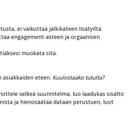
ta, ei vaikuttaa jälkikäteen lisätyiltä.
ttaa engagement-asteen ja orgaanisen
htiäksesi muokata sitä.
n asiakkaiden eteen.
Kuulostaako tutulta?
ttele selkeä suunnitelma, luo laadukas sisältö
umista ja hienosäätää dataan perustuen, luot