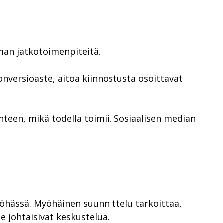
lman jatkotoimenpiteitä.
nversioaste, aitoa kiinnostusta osoittavat
hteen, mikä todella toimii. Sosiaalisen median
yöhässä. Myöhäinen suunnittelu tarkoittaa,
ne johtaisivat keskustelua.