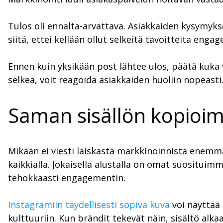
Tulos oli ennalta-arvattava. Asiakkaiden kysymykse
siitä, ettei kellään ollut selkeitä tavoitteita eng
Ennen kuin yksikään post lähtee ulos, päätä kuka
selkeä, voit reagoida asiakkaiden huoliin nopeasti
Saman sisällön kopioimin
Mikään ei viesti laiskasta markkinoinnista ene
kaikkialla. Jokaisella alustalla on omat suositu
tehokkaasti engagementin.
Instagramiin täydellisesti sopiva kuva
voi näyttää 
kulttuuriin. Kun brändit tekevät näin, sisältö alk