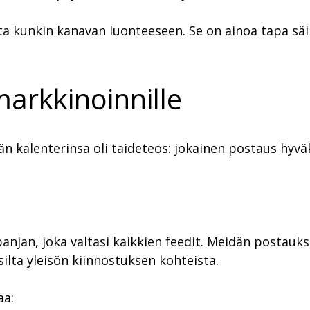
a kunkin kanavan luonteeseen. Se on ainoa tapa säily
 markkinoinnille
n kalenterinsa oli taideteos: jokainen postaus hyväk
panjan, joka valtasi kaikkien feedit. Meidän postauk
ilta yleisön kiinnostuksen kohteista.
aa: