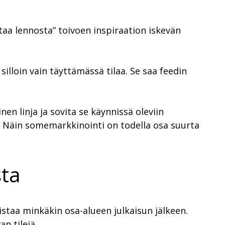
ltaa lennosta” toivoen inspiraation iskevän
 silloin vain täyttämässä tilaa. Se saa feedin
n linja ja sovita se käynnissä oleviin
le. Näin somemarkkinointi on todella osa suurta
sta
mistaa minkäkin osa-alueen julkaisun jälkeen.
n tilejä.