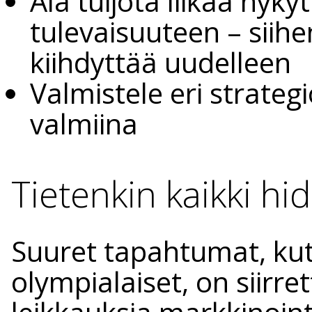
Älä tuijota liikaa nyky
tulevaisuuteen – siih
kiihdyttää uudelleen
Valmistele eri strategi
valmiina
Tietenkin kaikki hi
Suuret tapahtumat, ku
olympialaiset, on siirre