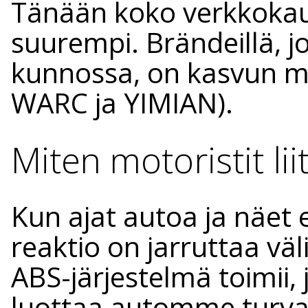
Tänään koko verkkokau
suurempi. Brändeillä, jo
kunnossa, on kasvun ma
WARC ja YIMIAN).
Miten motoristit lii
Kun ajat autoa ja näet e
reaktio on jarruttaa vä
ABS-järjestelmä toimii, j
luottaa automme turval