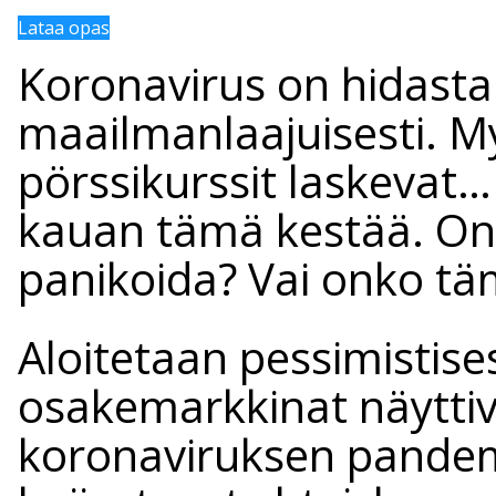
Lataa opas
Koronavirus on hidasta
maailmanlaajuisesti. M
pörssikurssit laskevat…
kauan tämä kestää. Onk
panikoida? Vai onko t
Aloitetaan pessimistises
osakemarkkinat näyttiv
koronaviruksen pandem