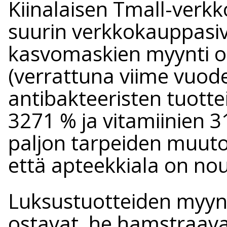
Kiinalaisen Tmall-verk
suurin verkkokauppasiv
kasvomaskien myynti o
(verrattuna viime vuod
antibakteeristen tuott
3271 % ja vitamiinien 
paljon tarpeiden muuto
että apteekkiala on no
Luksustuotteiden myynt
ostavat, he hamstraava