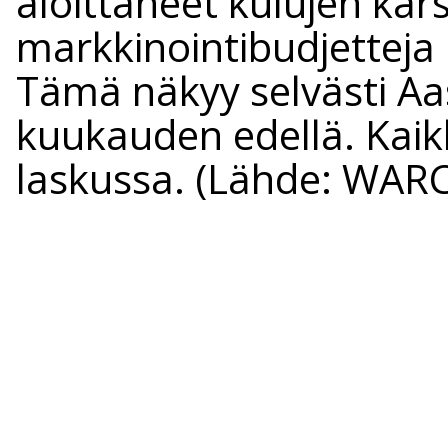
aloittaneet kulujen ka
markkinointibudjetteja
Tämä näkyy selvästi Aa
kuukauden edellä. Kai
laskussa. (Lähde: WARC