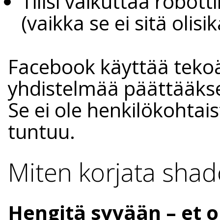
Tilisi vaikuttaa robot
(vaikka se ei sitä olisi
Facebook käyttää tekoä
yhdistelmää päättääksee
Se ei ole henkilökohtaist
tuntuu.
Miten korjata sha
Hengitä syvään – et o