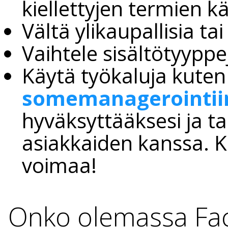
kiellettyjen termien kä
Vältä ylikaupallisia tai
Vaihtele sisältötyyppej
Käytä työkaluja kute
somemanagerointii
hyväksyttääksesi ja tar
asiakkaiden kanssa. K
voimaa!
Onko olemassa Fa