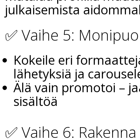
julkaisemista aidommall
✅ Vaihe 5: Monipuoli
Kokeile eri formaatteja
lähetyksiä ja carousel
Älä vain promotoi – ja
sisältöä
✅ Vaihe 6: Rakenna 