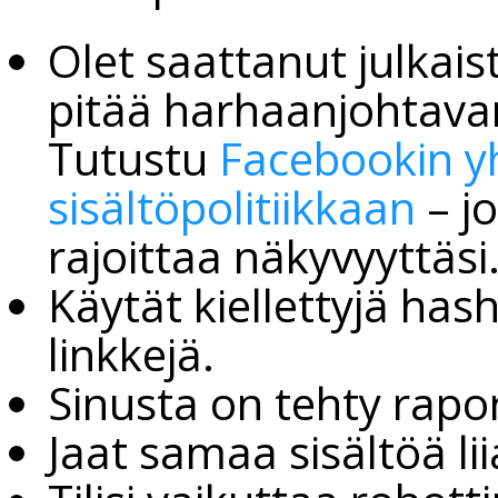
Olet saattanut julkais
pitää harhaanjohtavan
Tutustu
Facebookin y
sisältöpolitiikkaan
– jo
rajoittaa näkyvyyttäsi
Käytät kiellettyjä ha
linkkejä.
Sinusta on tehty rapor
Jaat samaa sisältöä lii