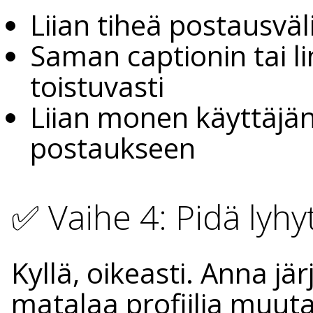
Liian tiheä postausväl
Saman captionin tai l
toistuvasti
Liian monen käyttäjä
postaukseen
✅ Vaihe 4: Pidä lyhy
Kyllä, oikeasti. Anna jä
matalaa profiilia muuta