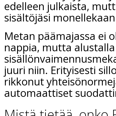
edelleen julkaista, mut
sisältöjäsi monellekaan 
Metan päämajassa ei ol
nappia, mutta alustalla
sisällönvaimennusmekan
juuri niin. Erityisesti sil
rikkonut yhteisönormeja
automaattiset suodatt
Mistä tietää, onko