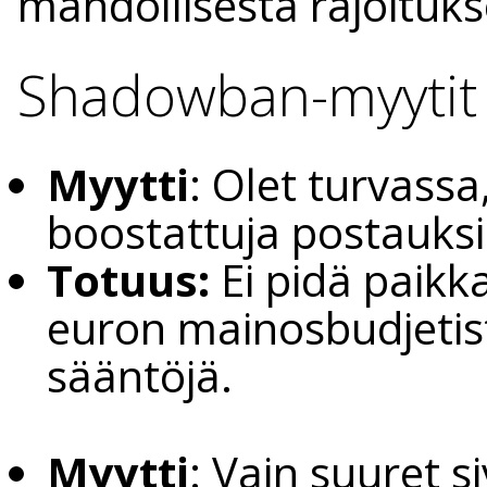
mahdollisesta rajoituks
Shadowban-myytit (
Myytti
: Olet turvassa
boostattuja postauksi
Totuus:
Ei pidä paikk
euron mainosbudjetista
sääntöjä.
Myytti
: Vain suuret 