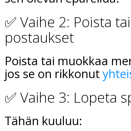
✅ Vaihe 2: Poista t
postaukset
Poista tai muokkaa merk
jos se on rikkonut
yhte
✅ Vaihe 3: Lopeta 
Tähän kuuluu: