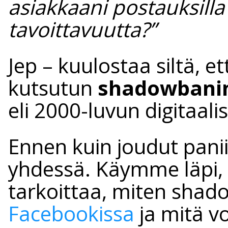
asiakkaani postauksilla 
tavoittavuutta?”
Jep – kuulostaa siltä, e
kutsutun
shadowbanin
eli 2000-luvun digitaal
Ennen kuin joudut panii
yhdessä. Käymme läpi, 
tarkoittaa, miten shad
Facebookissa
ja mitä vo