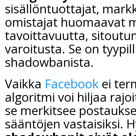
sisällöntuottajat, markk
omistajat huomaavat m
tavoittavuutta, sitoutu
varoitusta. Se on tyypi
shadowbanista.
Vaikka
Facebook
ei term
algoritmi voi hiljaa rajo
se merkitsee postaukset
sääntöjen vastaisiksi. 