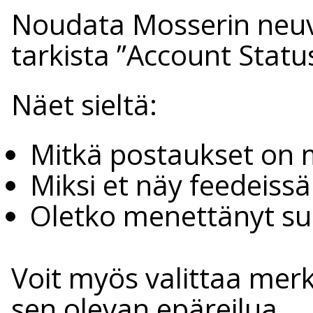
Noudata Mosserin neuv
tarkista ”Account Status
Näet sieltä:
Mitkä postaukset on 
Miksi et näy feedeissä
Oletko menettänyt suo
Voit myös valittaa merki
sen olevan epäreilua.