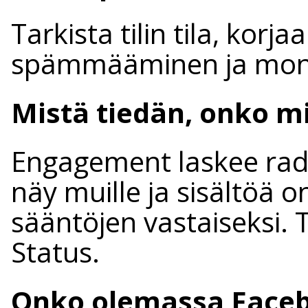
Tarkista tilin tila, korj
spämmääminen ja monip
Mistä tiedän, onko 
Engagement laskee radik
näy muille ja sisältöä 
sääntöjen vastaiseksi.
Status.
Onko olemassa Face