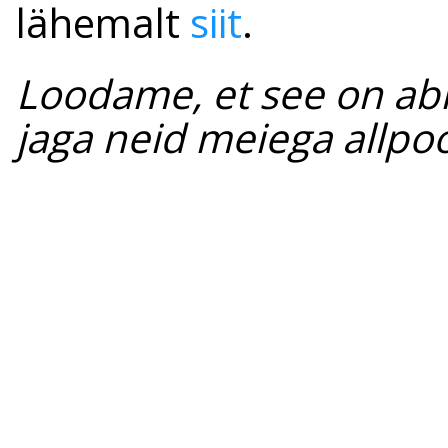
lähemalt
siit
.
Loodame, et see on abik
jaga neid meiega allp