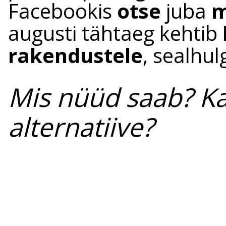
Facebookis
otse
juba
m
augusti tähtaeg kehtib
rakendustele
, sealhul
Mis nüüd saab? K
alternatiive?