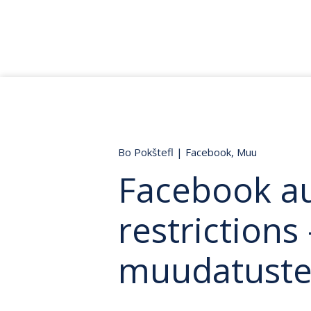
Bo Pokštefl
|
Facebook
,
Muu
Facebook a
restrictions
muudatusteg