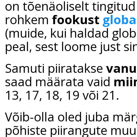
on tõenäoliselt tingitu
rohkem
fookust
globa
(muide, kui haldad globa
peal, sest loome just sin
Samuti piiratakse
vanu
saad määrata vaid
mii
13, 17, 18, 19 või 21.
Võib-olla oled juba mä
põhiste piirangute muu