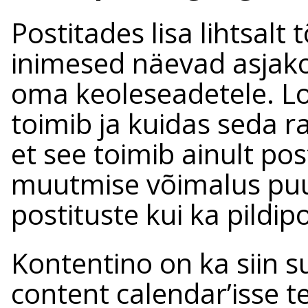
Postitades lisa lihtsalt 
inimesed näevad asjako
oma keoleseadetele. Lo
toimib ja kuidas seda 
et see toimib ainult post
muutmise võimalus puud
postituste kui ka pildip
Kontentino on ka siin s
content calendar’isse tei