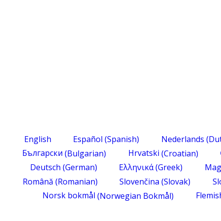
English
Español
(
Spanish
)
Nederlands
(
Du
Български
(
Bulgarian
)
Hrvatski
(
Croatian
)
Deutsch
(
German
)
Ελληνικά
(
Greek
)
Mag
Română
(
Romanian
)
Slovenčina
(
Slovak
)
Sl
Norsk bokmål
(
Norwegian Bokmål
)
Flemis