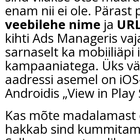
enam nii ei ole. Pärast p
veebilehe nime
ja
UR
kihti Ads Manageris va
sarnaselt ka mobiiliäpi 
kampaaniatega. Üks väi
aadressi asemel on iOS-i
Androidis „View in Play 
Kas mõte madalamast cl
hakkab sind kummitama?