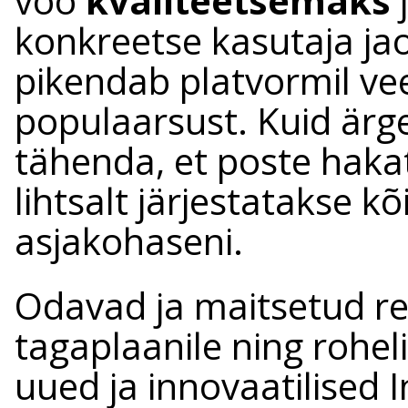
voo
kvaliteetsemaks
konkreetse kasutaja j
pikendab platvormil vee
populaarsust. Kuid ärg
tähenda, et poste hakat
lihtsalt järjestatakse
asjakohaseni.
Odavad ja maitsetud re
tagaplaanile ning rohel
uued ja innovaatilised 