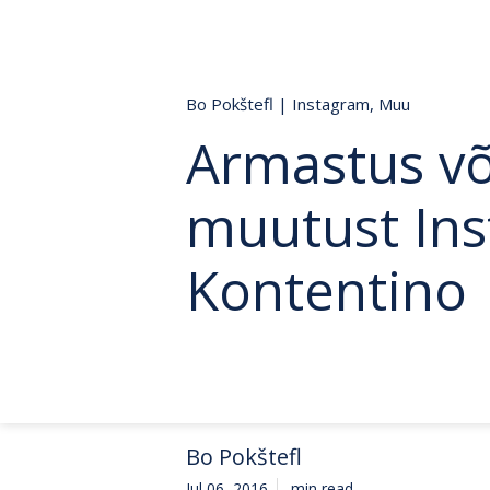
Bo Pokštefl
|
Instagram
,
Muu
Armastus võ
muutust Ins
Kontentino
Bo Pokštefl
Jul 06, 2016
min read