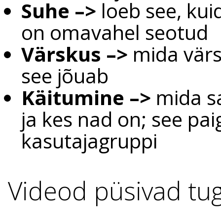
Suhe
–>
loeb see, kuid
on omavahel seotud
Värskus –>
mida värs
see jõuab
Käitumine
–>
mida sa
ja kes nad on; see pa
kasutajagruppi
Videod püsivad tuge