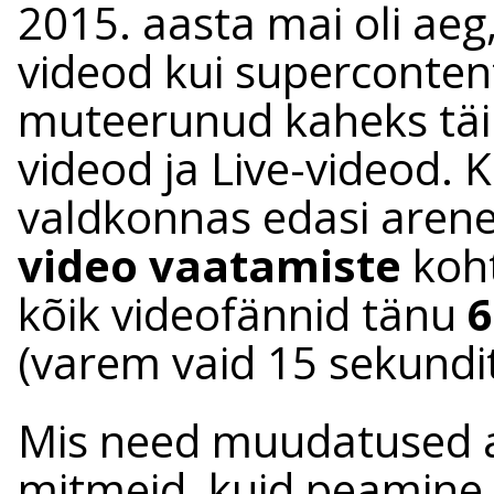
2015. aasta mai oli aeg
videod kui superconte
muteerunud kaheks täiu
videod ja Live-videod. 
valdkonnas edasi arene
video vaatamiste
koht
kõik videofännid tänu
6
(varem vaid 15 sekundit
Mis need muudatused aj
mitmeid, kuid peamine 