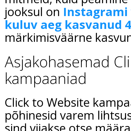
jooksul on
Instagrami
kuluv aeg kasvanud 
märkimisväärne kasvu
Asjakohasemad Cli
kampaaniad
Click to Website kampa
põhinesid varem lihtsusel
sind viiakse otse määr