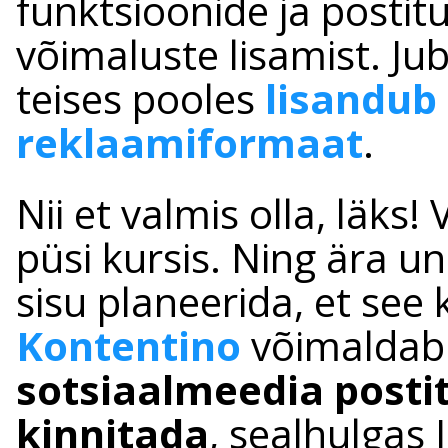
funktsioonide ja postit
võimaluste lisamist. Ju
teises pooles
lisandub
reklaamiformaat
.
Nii et valmis olla, läks
püsi kursis. Ning ära 
sisu planeerida, et see 
Kontentino
võimaldab 
sotsiaalmeedia postit
kinnitada
, sealhulgas