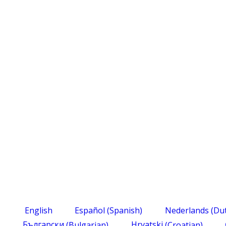
English
Español
(
Spanish
)
Nederlands
(
Du
Български
(
Bulgarian
)
Hrvatski
(
Croatian
)