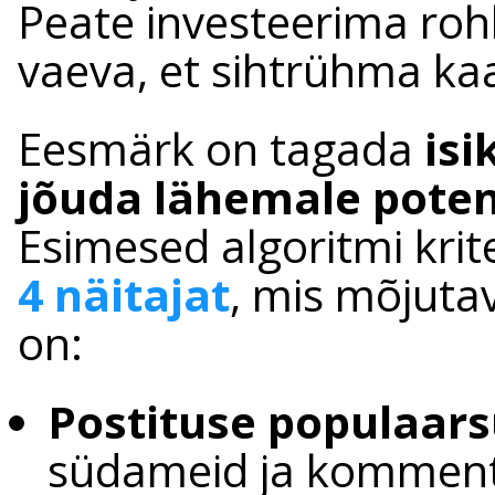
Peate investeerima roh
vaeva, et sihtrühma ka
Eesmärk on tagada
is
jõuda lähemale potent
Esimesed algoritmi kri
4 näitajat
, mis mõjutav
on:
Postituse populaars
südameid ja komment