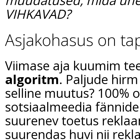
muudatused, mida ühe
VIHKAVAD?
Asjakohasus on ta
Viimase aja kuumim t
algoritm
. Paljude hir
selline muutus? 100% or
sotsiaalmeedia fännide
suurenev toetus reklaa
suurendas huvi nii rekl