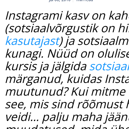
Instagrami kasv on kah
(sotsiaalvõrgustik on hi
kasutajast
) ja sotsiaa
kunagi. Nüüd on oluli
kursis ja jälgida
sotsiaa
märganud, kuidas Insta
muutunud? Kui mitme k
see, mis sind rõõmust
veidi… palju maha jään