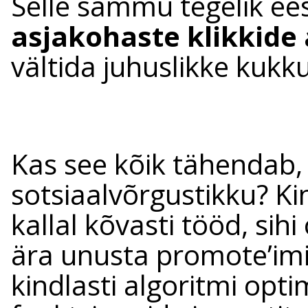
Selle sammu tegelik e
asjakohaste klikkide
vältida juhuslikke kukk
Kas see kõik tähendab,
sotsiaalvõrgustikku? Ki
kallal kõvasti tööd, sih
ära unusta promote’imi
kindlasti algoritmi opt