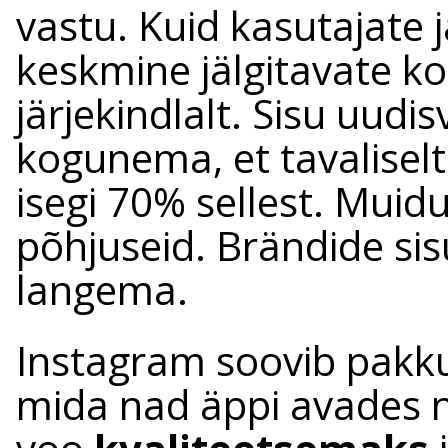
vastu. Kuid kasutajate j
keskmine jälgitavate k
järjekindlalt. Sisu uudi
kogunema, et tavaliselt
isegi 70% sellest. Muid
põhjuseid. Brändide si
langema.
Instagram soovib pakku
mida nad äppi avades 